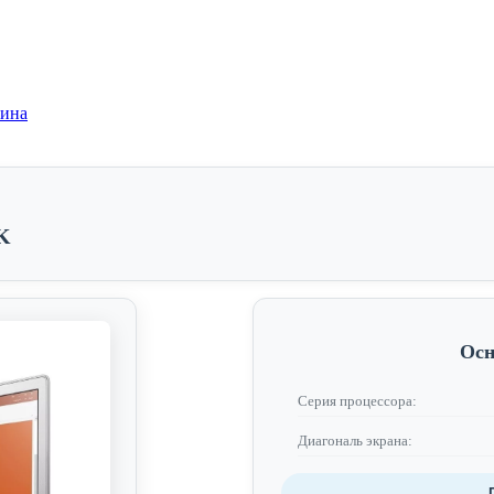
зина
K
Осн
Серия процессора:
Диагональ экрана: