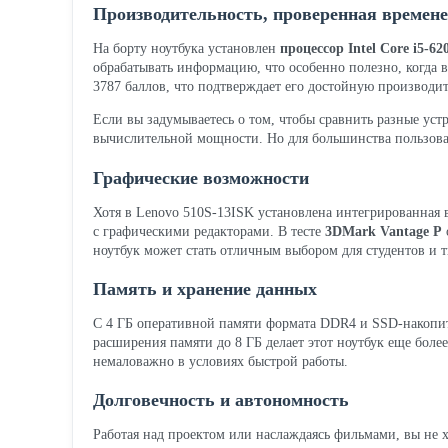
Производительность, проверенная времен
На борту ноутбука установлен
процессор Intel Core i5-62
обрабатывать информацию, что особенно полезно, когда 
3787 баллов, что подтверждает его достойную производи
Если вы задумываетесь о том, чтобы сравнить разные устр
вычислительной мощности. Но для большинства пользоват
Графические возможности
Хотя в Lenovo 510S-13ISK установлена интегрированная
с графическими редакторами. В тесте
3DMark Vantage P
ноутбук может стать отличным выбором для студентов и т
Память и хранение данных
С 4 ГБ оперативной памяти формата DDR4 и SSD-накопите
расширения памяти до 8 ГБ делает этот ноутбук еще боле
немаловажно в условиях быстрой работы.
Долговечность и автономность
Работая над проектом или наслаждаясь фильмами, вы не хо