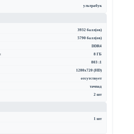
ультрабук
3932 балл(ов)
5790 балл(ов)
DDR4
м
8 ГБ
803 :1
1280x720 (HD)
отсутствует
тачпад
2 шт
1 шт