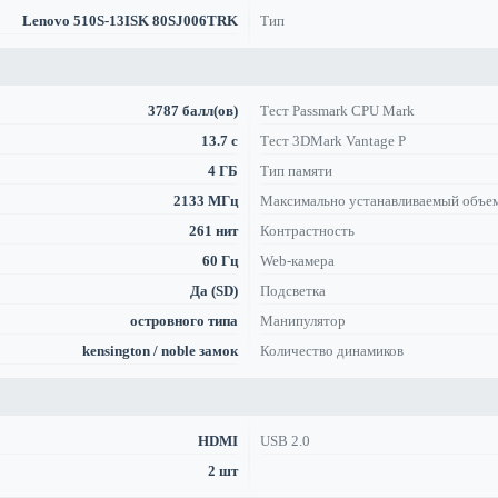
Lenovo 510S-13ISK 80SJ006TRK
Тип
3787 балл(ов)
Тест Passmark CPU Mark
13.7 с
Тест 3DMark Vantage P
4 ГБ
Тип памяти
2133 МГц
Максимально устанавливаемый объе
261 нит
Контрастность
60 Гц
Web-камера
Да (SD)
Подсветка
островного типа
Манипулятор
kensington / noble замок
Количество динамиков
HDMI
USB 2.0
2 шт