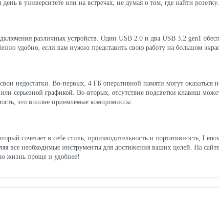
день в университете или на встречах, не думая о том, где найти розетку.
подключения различных устройств. Один USB 2.0 и два USB 3.2 gen1 обе
бенно удобно, если вам нужно представить свою работу на большом экра
ь свои недостатки. Во-первых, 4 ГБ оперативной памяти могут оказаться
или серьезной графикой. Во-вторых, отсутствие подсветки клавиш может 
мость, это вполне приемлемые компромиссы.
который сочетает в себе стиль, производительность и портативность, L
вляя все необходимые инструменты для достижения ваших целей. На сайт
ою жизнь проще и удобнее!