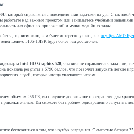
ем
00U
, который справляется с повседневными задачами на ура. С тактовой ч
вы работаете над важным проектом или занимаетесь учебными заданиями
тельность для офисных приложений и мультимедийных задач.
ойства, то, возможно, вам будет интересно узнать, как
ноутбук AMD Ryz
елей Lenovo 510S-13ISK будет более чем достаточен.
 видеокарта
Intel HD Graphics 520
, она вполне справляется с задачами, 
она показала результат в 5790 баллов, что позволяет запускать легкие и
ворческих людей, которые иногда увлекаются играми.
лем объемом 256 ГБ, вы получите достаточное пространство для хране
е привлекательным. Вы сможете без проблем одновременно запустить нес
тите беспокоиться о том, что ноутбук разрядится. С емкостью батареи 35