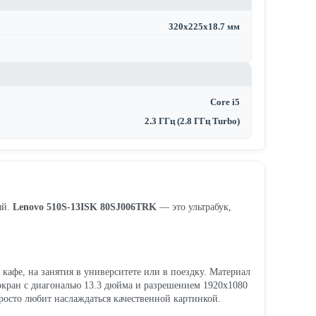
320х225х18.7 мм
Core i5
2.3 ГГц (2.8 ГГц Turbo)
ый.
Lenovo 510S-13ISK 80SJ006TRK
— это ультрабук,
 кафе, на занятия в университете или в поездку. Материал
экран с диагональю 13.3 дюйма и разрешением 1920x1080
просто любит наслаждаться качественной картинкой.