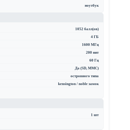
ноутбук
1052 балл(ов)
4 ГБ
1600 МГц
200 нит
60 Гц
Да (SD, MMC)
островного типа
kensington / noble замок
1 шт