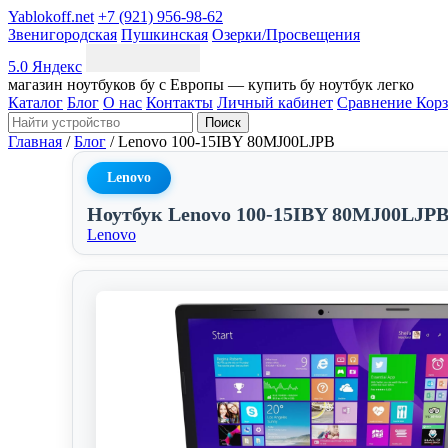
Yablokoff.net
+7 (921) 956-98-62
Звенигородская
Пушкинская
Озерки/Просвещения
5.0 Яндекс
магазин ноутбуков бу с Европы — купить бу ноутбук легко
Каталог
Блог
О нас
Контакты
Личный кабинет
Сравнение
Кор
Поиск
Главная
/
Блог
/
Lenovo 100-15IBY 80MJ00LJPB
Lenovo
Ноутбук Lenovo 100-15IBY 80MJ00LJP
Lenovo