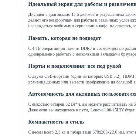
Идеальный экран для работы и развлечен
Дисплей с диагональю 15.6 дюймов и разрешением 1366x76
делают его комфортным для работы в различных условиях
наслаждаться любимыми сериалами в кафе, не опасаясь, ч
Память, которая не подведет
С 4 ГБ оперативной памяти DDR3 и возможностью расши
одновременно работать с несколькими вкладками браузера
Порты и подключения: все под рукой
С двумя USB-портами (один из которых USB 3.2), HDMI 
хранения данных или вывести изображение на большой эк
Автономность для активных пользователе
С емкостью батареи 32 Вт*ч, вы можете рассчитывать на 5
Даже если вы находитесь в пути, Lenovo 100-15IBY буде
Компактность и стиль
С весом всего 2.3 кг и габаритами 378х265х22.6 мм, этот