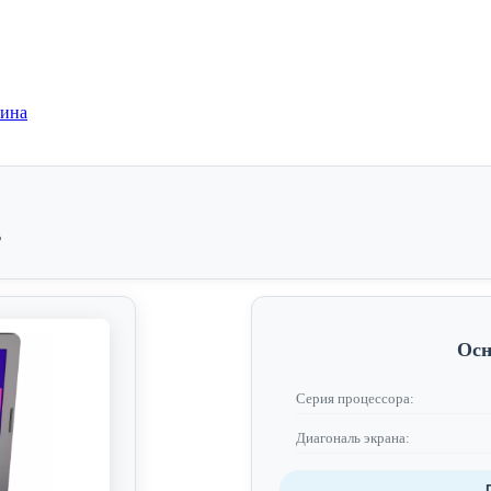
зина
B
Осн
Серия процессора:
Диагональ экрана: