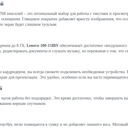
ий
8 пикселей – это оптимальный выбор для работы с текстами и просмотра
 освещения. Глянцевое покрытие добавляет яркости изображения, что о
то экран будет слишком тусклым.
рения до 8 ГБ,
Lenovo 100-15IBY
обеспечивает достаточно «воздушного 
, редактировать документы и слушать музыку, не переживая о том, что с
и кардридером, вы всегда сможете подключить необходимые устройства.
ран для презентации. Это удобно, особенно если вы часто перемещаетес
й
 часов работы без подзарядки. Это время достаточно, чтобы завершить ва
т вашим верным спутником.
 ноутбук легко помещается в сумку и не добавляет лишнего веса. Матовы