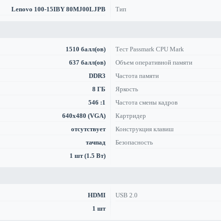
Lenovo 100-15IBY 80MJ00LJPB
Тип
1510 балл(ов)
Тест Passmark CPU Mark
637 балл(ов)
Объем оперативной памяти
DDR3
Частота памяти
8 ГБ
Яркость
546 :1
Частота смены кадров
640x480 (VGA)
Картридер
отсутствует
Конструкция клавиш
тачпад
Безопасность
1 шт (1.5 Вт)
HDMI
USB 2.0
1 шт