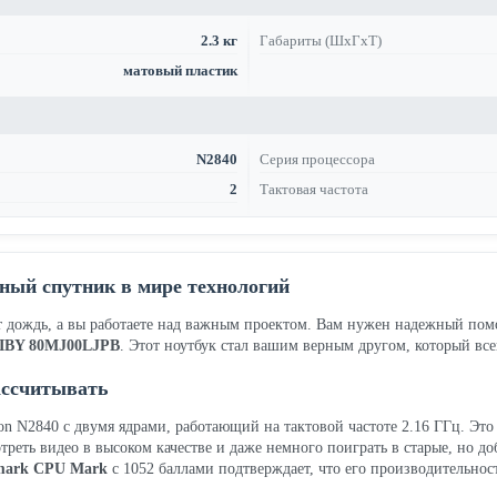
2.3 кг
Габариты (ШхГхТ)
матовый пластик
N2840
Серия процессора
2
Тактовая частота
ный спутник в мире технологий
дет дождь, а вы работаете над важным проектом. Вам нужен надежный по
5IBY 80MJ00LJPB
. Этот ноутбук стал вашим верным другом, который вс
ассчитывать
ron N2840 с двумя ядрами, работающий на тактовой частоте 2.16 ГГц. Это
реть видео в высоком качестве и даже немного поиграть в старые, но до
mark CPU Mark
с 1052 баллами подтверждает, что его производительнос