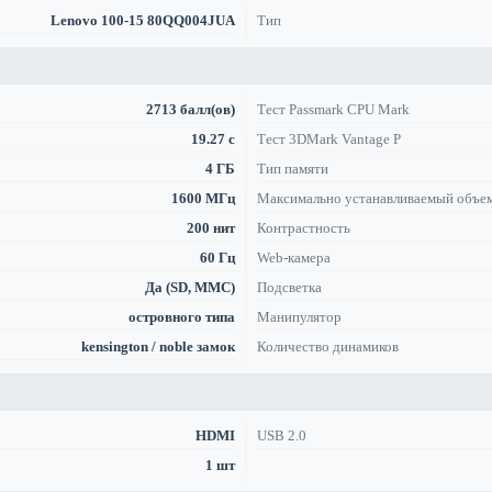
Lenovo 100-15 80QQ004JUA
Тип
2713 балл(ов)
Тест Passmark CPU Mark
19.27 с
Тест 3DMark Vantage P
4 ГБ
Тип памяти
1600 МГц
Максимально устанавливаемый объе
200 нит
Контрастность
60 Гц
Web-камера
Да (SD, MMC)
Подсветка
островного типа
Манипулятор
kensington / noble замок
Количество динамиков
HDMI
USB 2.0
1 шт