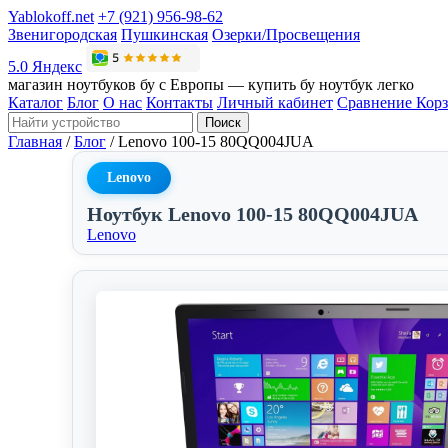
Yablokoff.net
+7 (921) 956-98-62
Звенигородская
Пушкинская
Озерки/Просвещения
5.0 Яндекс
магазин ноутбуков бу с Европы — купить бу ноутбук легко
Каталог
Блог
О нас
Контакты
Личный кабинет
Сравнение
Кор
Поиск
Главная
/
Блог
/
Lenovo 100-15 80QQ004JUA
Lenovo
Ноутбук Lenovo 100-15 80QQ004JUA
Lenovo