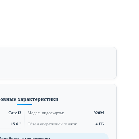
овные характеристики
Core i3
Модель видеокарты:
920M
15.6 "
Объем оперативной памяти:
4 ГБ
Подобрать с менеджером