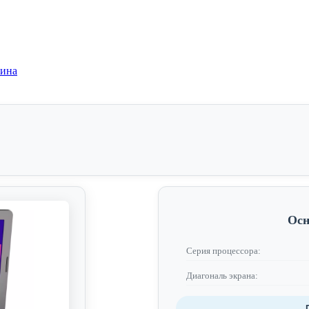
зина
Осн
Серия процессора:
Диагональ экрана: