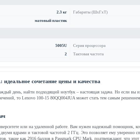
2.3 кг
Габариты (ШхГхТ)
матовый пластик
5005U
Серия процессора
2
Тактовая частота
: идеальное сочетание цены и качества
каждый день, найти подходящий ноутбук – настоящая задача. Но если в
влечений, то Lenovo 100-15 80QQ004JUA может стать тем самым решением.
ач
ниверситете или на удаленной работе. Вам нужен надежный помощник, ко
с двумя ядрами и тактовой частотой 2 ГГц. Это позволяет ему уверенно
ов, такие как 2916 баллов в Passmark CPU Mark, подтверждают, что этот