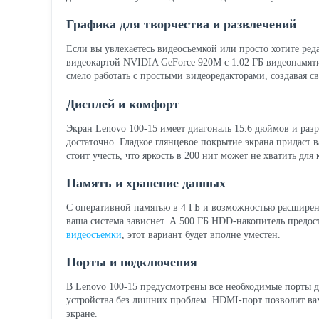
Графика для творчества и развлечений
Если вы увлекаетесь видеосъемкой или просто хотите ре
видеокартой NVIDIA GeForce 920M с 1.02 ГБ видеопамяти.
смело работать с простыми видеоредакторами, создавая с
Дисплей и комфорт
Экран Lenovo 100-15 имеет диагональ 15.6 дюймов и разр
достаточно. Гладкое глянцевое покрытие экрана придаст в
стоит учесть, что яркость в 200 нит может не хватить д
Память и хранение данных
С оперативной памятью в 4 ГБ и возможностью расширения
ваша система зависнет. А 500 ГБ HDD-накопитель предос
видеосъемки
, этот вариант будет вполне уместен.
Порты и подключения
В Lenovo 100-15 предусмотрены все необходимые порты 
устройства без лишних проблем. HDMI-порт позволит вам
экране.