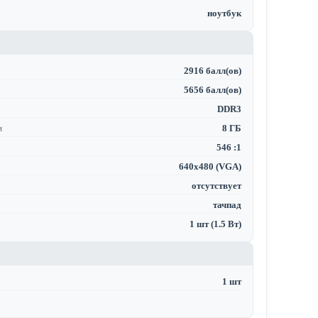
ноутбук
2916 балл(ов)
5656 балл(ов)
DDR3
м
8 ГБ
546 :1
640x480 (VGA)
отсутствует
тачпад
1 шт (1.5 Вт)
1 шт