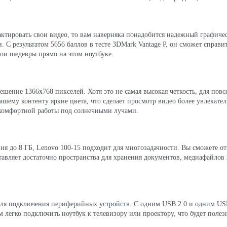
дактировать свои видео, то вам наверняка понадобится надежный графиче
 С результатом 5656 баллов в тесте 3DMark Vantage P, он сможет справи
вои шедевры прямо на этом ноутбуке.
ешение 1366x768 пикселей. Хотя это не самая высокая четкость, для пов
ашему контенту яркие цвета, что сделает просмотр видео более увлекател
ля комфортной работы под солнечными лучами.
 до 8 ГБ, Lenovo 100-15 подходит для многозадачности. Вы сможете откр
тавляет достаточно пространства для хранения документов, медиафайлов
для подключения периферийных устройств. С одним USB 2.0 и одним USB
 легко подключить ноутбук к телевизору или проектору, что будет поле