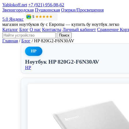
Yablokoff.net
+7 (921) 956-98-62
Звенигородская
Пушкинская
Озерки/Просвещения
5.0 Яндекс
магазин ноутбуков бу с Европы — купить бу ноутбук легко
Каталог
Блог
О нас
Контакты
Личный кабинет
Сравнение
Кор
Поиск
Главная
/
Блог
/
HP 820G2-F6N30AV
HP
Ноутбук HP 820G2-F6N30AV
HP