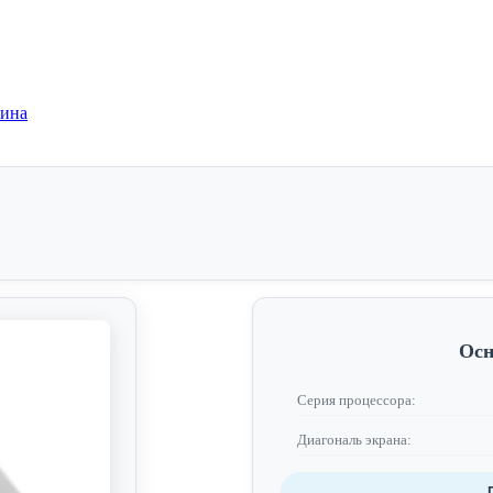
зина
Осн
Серия процессора:
Диагональ экрана: