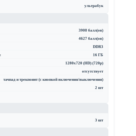
ультрабук
3908 балл(ов)
4627 балл(ов)
DDR3
м
16 ГБ
1280x720 (HD) (720p)
отсутствует
тачпад и трекпоинт (с кнопкой включения/выключения)
2 шт
3 шт