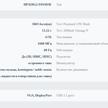
HP 820G2-F6N30AV
Тип
3665 балл(ов)
Тест Passmark CPU Mark
13.22 с
Тест 3DMark Vantage P
4 ГБ
Тип памяти
1600 МГц
Максимально устанавливаемый объе
60 Гц
Web-камера
Да (SD, SDHC, SDXC)
Подсветка
островного типа
Манипулятор
тка пальца, kensington / noble замок
Количество динамиков
 жидкости и отверстиями для слива)
VGA, DisplayPort
USB 3.2 gen1