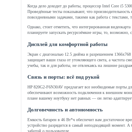
Когда дело доходит до работы, процессор Intel Core i5 5
Проведённые тесты показывают, что производительность в
повседневными задачами, такими как работа с текстами, 
Однако, стоит отметить, что интегрированная видеокарта
планируете запускать ресурсоёмкие игры, то, возможно, 
Дисплей для комфортной работы
Экран с диагональю 12.5 дюйма и разрешением 1366x768 
защищает ваши глаза от утомляющего света, а частота сме
учебы, так и для работы, не отвлекаясь на лишние раздра
Связь и порты: всё под рукой
HP 820G2-F6N30AV предлагает все необходимые порты для
обеспечивают возможность подключения к внешним монит
плане вашему ноутбуку нет равных — он легко адаптируе
Долговечность и автономность
Емкость батареи в 46 Вт*ч обеспечит вам достаточное вре
устройство разрядится в самый неподходящий момент. А 
заботой о пользователе.