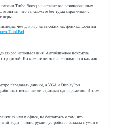
хнологии Turbo Boost) не оставит вас разочарованным.
о значит, что вы сможете без труда справляться с
е игры.
ьтимедиа, чем для игр на высоких настройках. Если вы
novo ThinkPad
.
седневного использования. Антибликовое покрытие
 с графикой. Вы можете легко использовать его как для
стро передавать данные, а VGA и DisplayPort
работать с несколькими экранами одновременно. В этом
занятиях или в офисе, не беспокоясь о том, что
литий воды — конструкция устройства создана с умом и