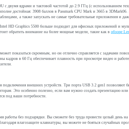
300U с двумя ядрами и тактовой частотой до 2.9 ГГц (с использованием те
полне достойная: 3908 баллов в Passmark CPU Mark и 3665 в 3DMark06. Эт
таблицами, а также запускать не самые требовательные приложения и даж
 Intel HD Graphics 5500 больше подходит для офисных приложений и мул
стоит обратить внимание на более мощные модели, такие как в
обзоре Le
может показаться скромным, но он отлично справляется с задачами пов
ны кадров в 60 Гц обеспечивает плавность при просмотре видео и работе
жители.
 подключения внешних устройств. Три порта USB 3.2 gen1 позволяют бы
орам. Это особенно полезно, если вам нужно создать презентацию или 
тся под ваши потребности.
мя работы без подзарядки. Вы сможете без труда провести целый день на 
благодаря влагозащите клавиатуры, вы можете не бояться случайных про