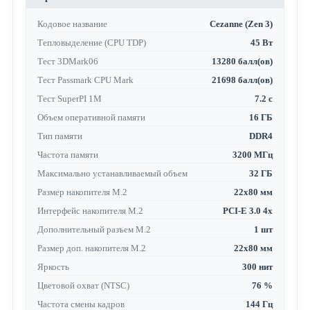
Кодовое название
Cezanne (Zen 3)
Тепловыделение (CPU TDP)
45 Вт
Тест 3DMark06
13280 балл(ов)
Тест Passmark CPU Mark
21698 балл(ов)
Тест SuperPI 1M
7.2 с
Объем оперативной памяти
16 ГБ
Тип памяти
DDR4
Частота памяти
3200 МГц
Максимально устанавливаемый объем
32 ГБ
Размер накопителя M.2
22x80 мм
Интерфейс накопителя M.2
PCI-E 3.0 4x
Дополнительный разъем M.2
1 шт
Размер доп. накопителя M.2
22x80 мм
Яркость
300 нит
Цветовой охват (NTSC)
76 %
Частота смены кадров
144 Гц