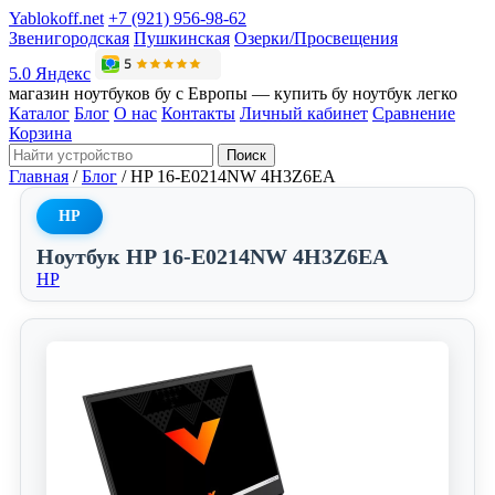
Yablokoff.net
+7 (921) 956-98-62
Звенигородская
Пушкинская
Озерки/Просвещения
5.0 Яндекс
магазин ноутбуков бу с Европы — купить бу ноутбук легко
Каталог
Блог
О нас
Контакты
Личный кабинет
Сравнение
Корзина
Поиск
Главная
/
Блог
/
HP 16-E0214NW 4H3Z6EA
HP
Ноутбук HP 16-E0214NW 4H3Z6EA
HP