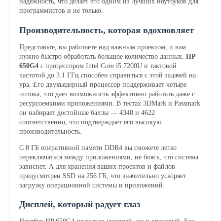
надежность, что делает его одним из лучших ноутбуков для
программистов и не только.
Производительность, которая вдохновляет
Представьте, вы работаете над важным проектом, и вам
нужно быстро обработать большое количество данных.
HP
650G4
с процессором Intel Core i5 7200U и тактовой
частотой до 3.1 ГГц способен справиться с этой задачей на
ура. Его двухъядерный процессор поддерживает четыре
потока, что дает возможность эффективно работать даже с
ресурсоемкими приложениями. В тестах 3DMark и Passmark
он набирает достойные баллы — 4348 и 4622
соответственно, что подтверждает его высокую
производительность.
С 8 ГБ оперативной памяти DDR4 вы сможете легко
переключаться между приложениями, не боясь, что система
зависнет. А для хранения ваших проектов и файлов
предусмотрен SSD на 256 ГБ, что значительно ускоряет
загрузку операционной системы и приложений.
Дисплей, который радует глаз