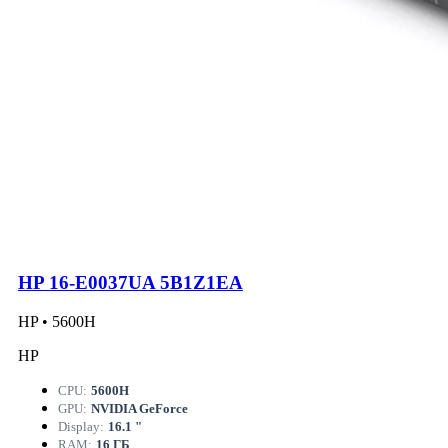
HP 16-E0037UA 5B1Z1EA
HP • 5600H
HP
CPU:
5600H
GPU:
NVIDIA GeForce
Display:
16.1 "
RAM:
16 ГБ