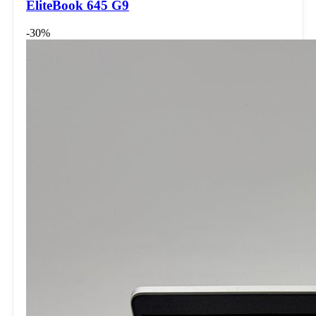
EliteBook 645 G9
-30%