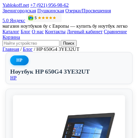
Yablokoff.net
+7 (921) 956-98-62
Звенигородская
Пушкинская
Озерки/Просвещения
5.0 Яндекс
магазин ноутбуков бу с Европы — купить бу ноутбук легко
Каталог
Блог
О нас
Контакты
Личный кабинет
Сравнение
Корзина
Поиск
Главная
/
Блог
/
HP 650G4 3YE32UT
HP
Ноутбук HP 650G4 3YE32UT
HP