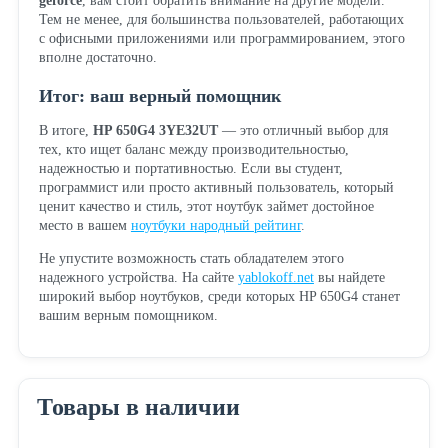
geforce
, вам стоит обратить внимание на другие модели.
Тем не менее, для большинства пользователей, работающих
с офисными приложениями или программированием, этого
вполне достаточно.
Итог: ваш верный помощник
В итоге,
HP 650G4 3YE32UT
— это отличный выбор для
тех, кто ищет баланс между производительностью,
надежностью и портативностью. Если вы студент,
программист или просто активный пользователь, который
ценит качество и стиль, этот ноутбук займет достойное
место в вашем
ноутбуки народный рейтинг
.
Не упустите возможность стать обладателем этого
надежного устройства. На сайте
yablokoff.net
вы найдете
широкий выбор ноутбуков, среди которых HP 650G4 станет
вашим верным помощником.
Товары в наличии