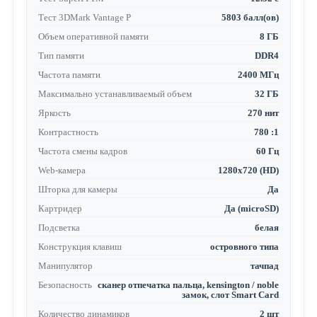
Тест 3DMark Vantage P
5803 балл(ов)
Объем оперативной памяти
8 ГБ
Тип памяти
DDR4
Частота памяти
2400 МГц
Максимально устанавливаемый объем
32 ГБ
Яркость
270 нит
Контрастность
780 :1
Частота смены кадров
60 Гц
Web-камера
1280x720 (HD)
Шторка для камеры
Да
Картридер
Да (microSD)
Подсветка
белая
Конструкция клавиш
островного типа
Манипулятор
тачпад
Безопасность
сканер отпечатка пальца, kensington / noble
замок, слот Smart Card
Количество динамиков
2 шт