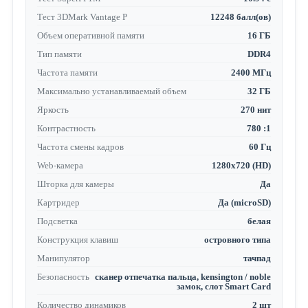
Тест 3DMark Vantage P
12248 балл(ов)
Объем оперативной памяти
16 ГБ
Тип памяти
DDR4
Частота памяти
2400 МГц
Максимально устанавливаемый объем
32 ГБ
Яркость
270 нит
Контрастность
780 :1
Частота смены кадров
60 Гц
Web-камера
1280x720 (HD)
Шторка для камеры
Да
Картридер
Да (microSD)
Подсветка
белая
Конструкция клавиш
островного типа
Манипулятор
тачпад
Безопасность
сканер отпечатка пальца, kensington / noble
замок, слот Smart Card
Количество динамиков
2 шт