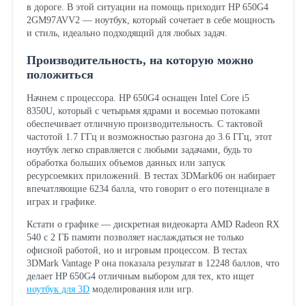
в дороге. В этой ситуации на помощь приходит HP 650G4
2GM97AVV2 — ноутбук, который сочетает в себе мощность
и стиль, идеально подходящий для любых задач.
Производительность, на которую можно
положиться
Начнем с процессора. HP 650G4 оснащен Intel Core i5
8350U, который с четырьмя ядрами и восемью потоками
обеспечивает отличную производительность. С тактовой
частотой 1.7 ГГц и возможностью разгона до 3.6 ГГц, этот
ноутбук легко справляется с любыми задачами, будь то
обработка больших объемов данных или запуск
ресурсоемких приложений. В тестах 3DMark06 он набирает
впечатляющие 6234 балла, что говорит о его потенциале в
играх и графике.
Кстати о графике — дискретная видеокарта AMD Radeon RX
540 с 2 ГБ памяти позволяет наслаждаться не только
офисной работой, но и игровым процессом. В тестах
3DMark Vantage P она показала результат в 12248 баллов, что
делает HP 650G4 отличным выбором для тех, кто ищет
ноутбук для 3D
моделирования или игр.