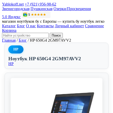
Yablokoff.net
+7 (921) 956-98-62
Звенигородская
Пушкинская
Озерки/Просвещения
5.0 Яндекс
магазин ноутбуков бу с Европы — купить бу ноутбук легко
Каталог
Блог
О нас
Контакты
Личный кабинет
Сравнение
Корзина
Поиск
Главная
/
Блог
/
HP 650G4 2GM97AVV2
HP
Ноутбук HP 650G4 2GM97AVV2
HP