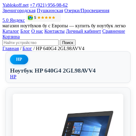
Yablokoff.net
+7 (921) 956-98-62
Звенигородская
Пушкинская
Озерки/Просвещения
5.0 Яндекс
магазин ноутбуков бу с Европы — купить бу ноутбук легко
Каталог
Блог
О нас
Контакты
Личный кабинет
Сравнение
Корзина
Поиск
Главная
/
Блог
/
HP 640G4 2GL98AVV4
HP
Ноутбук HP 640G4 2GL98AVV4
HP