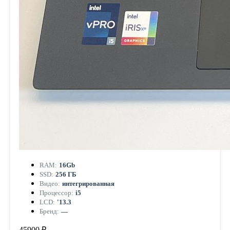
RAM:
16Gb
SSD:
256 ГБ
Видео:
интегрированная
Процессор:
i5
LCD:
'13.3
Бренд:
—
45900 ₽