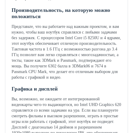
Производительность, на которую можно
положиться
Представьте, что вы работаете над важным проектом, и вам
нужно, чтобы ваш ноутбук справлялся с любыми задачами
без задержек. С процессором Intel Core i5 8250U и 4 ядрами,
этот ноутбук обеспечивает отличную производительность.
Тактовая частота в 1.6 ГГц с возможностью разгона до 3.4
ГГц позволит вам легко справляться с многозадачностью, а
тесты, такие как 3DMark и Passmark, подтверждают его
мощь. Вы получите 6302 балла в 3DMark06 и 7674 в
Passmark CPU Mark, что делает его отличным выбором для
работы с графикой и видео.
Графика и дисплей
Вы, возможно, не ожидаете от интегрированной
видеокарты чего-то выдающегося, но Intel UHD Graphics 620
справляется со всеми задачами на ура. Если вы планируете
смотреть фильмы в высоком разрешении, играть в простые
игры или работать с графикой, этот ноутбук не подведет.
Дисплей с диагональю 14 дюймов и разрешением
1920x1080 выполнен по технологии IPS, что обеспечивает