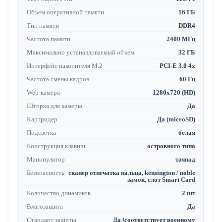
Объем оперативной памяти
16 ГБ
Тип памяти
DDR4
Частота памяти
2400 МГц
Максимально устанавливаемый объем
32 ГБ
Интерфейс накопителя M.2
PCI-E 3.0 4x
Частота смены кадров
60 Гц
Web-камера
1280x720 (HD)
Шторка для камеры
Да
Картридер
Да (microSD)
Подсветка
белая
Конструкция клавиш
островного типа
Манипулятор
тачпад
Безопасность
сканер отпечатка пальца, kensington / noble
замок, слот Smart Card
Количество динамиков
2 шт
Влагозащита
Да
Стандарт защиты
Да (соответствует военному