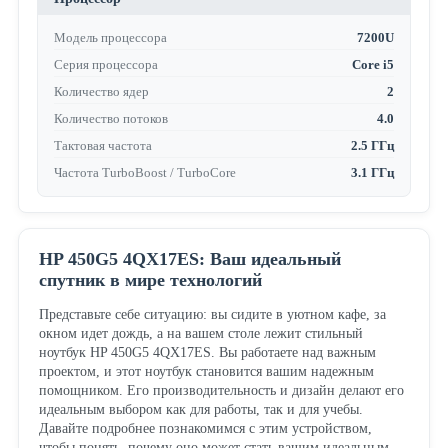
Модель процессора
7200U
Серия процессора
Core i5
Количество ядер
2
Количество потоков
4.0
Тактовая частота
2.5 ГГц
Частота TurboBoost / TurboCore
3.1 ГГц
HP 450G5 4QX17ES: Ваш идеальный
спутник в мире технологий
Представьте себе ситуацию: вы сидите в уютном кафе, за
окном идет дождь, а на вашем столе лежит стильный
ноутбук HP 450G5 4QX17ES. Вы работаете над важным
проектом, и этот ноутбук становится вашим надежным
помощником. Его производительность и дизайн делают его
идеальным выбором как для работы, так и для учебы.
Давайте подробнее познакомимся с этим устройством,
чтобы понять, почему оно может стать вашим идеальным