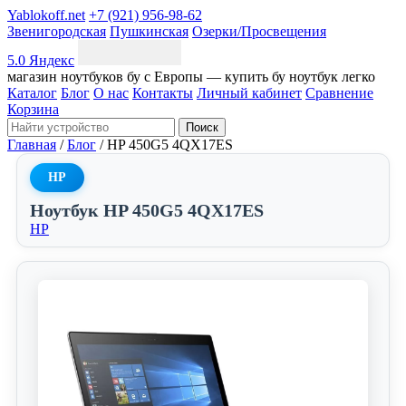
Yablokoff.net
+7 (921) 956-98-62
Звенигородская
Пушкинская
Озерки/Просвещения
5.0 Яндекс
магазин ноутбуков бу с Европы — купить бу ноутбук легко
Каталог
Блог
О нас
Контакты
Личный кабинет
Сравнение
Корзина
Поиск
Главная
/
Блог
/
HP 450G5 4QX17ES
HP
Ноутбук HP 450G5 4QX17ES
HP