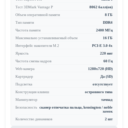
Тест 3DMark Vantage P
8062 балл(ов)
Объем оперативной памяти
8 ГБ
Тип памяти
DDR4
Частота памяти
2400 МГц
Максимально устанавливаемый объем
16 ГБ
Интерфейс накопителя M.2
PCI-E 3.0 4x
Яркость
220 нит
Частота смены кадров
60 Гц
Web-камера
1280x720 (HD)
Картридер
Да (SD)
Подсветка
отсутствует
Конструкция клавиш
островного типа
Манипулятор
тачпад
Безопасность
сканер отпечатка пальца, kensington / noble
замок
Количество динамиков
2 шт