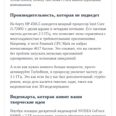
компаньоном.
Производительность, которая не подведет
На борту HP 450G5 находится мощный процессор Intel Core
i5-7200U с двумя ядрами и четырьмя потоками. Его тактовая
частота достигает 2.5 ГГц, что позволяет легко справляться с
многозадачностью и требовательными приложениями.
Например, в тесте Passmark CPU Mark он набрал
впечатляющие 4617 баллов. Это означает, что вы сможете
без проблем запускать несколько приложений
одновременно, не испытывая замедлений.
А если вам нужно немного больше мощности, просто
активируйте TurboBoost, и процессор увеличит частоту до
3.1 ГГц. Это как если бы у вас был дополнительный «турбо»
режим, когда дело касается тяжелых задач, таких как
видеомонтаж или 3D-моделирование.
Видеокарта, которая живит ваши
творческие идеи
Ноутбук оснащен дискретной видеокартой NVIDIA GeForce
930MX с 2 ГБ видеопамяти, которая обеспечит вам отличное