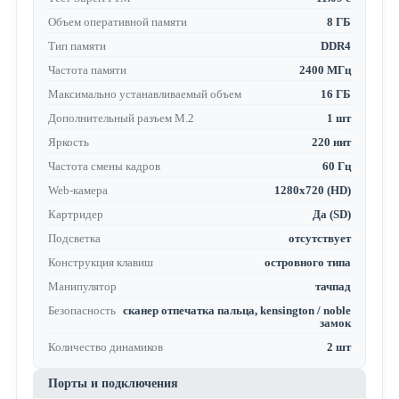
Объем оперативной памяти
8 ГБ
Тип памяти
DDR4
Частота памяти
2400 МГц
Максимально устанавливаемый объем
16 ГБ
Дополнительный разъем M.2
1 шт
Яркость
220 нит
Частота смены кадров
60 Гц
Web-камера
1280x720 (HD)
Картридер
Да (SD)
Подсветка
отсутствует
Конструкция клавиш
островного типа
Манипулятор
тачпад
Безопасность
сканер отпечатка пальца, kensington / noble
замок
Количество динамиков
2 шт
Порты и подключения