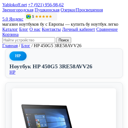
Yablokoff.net
+7 (921) 956-98-62
Звенигородская
Пушкинская
Озерки/Просвещения
5.0 Яндекс
магазин ноутбуков бу с Европы — купить бу ноутбук легко
Каталог
Блог
О нас
Контакты
Личный кабинет
Сравнение
Корзина
Поиск
Главная
/
Блог
/
HP 450G5 3RE58AVV26
HP
Ноутбук HP 450G5 3RE58AVV26
HP