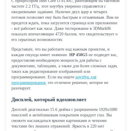
С процессором Intel Core i3 8130U, работающим на тактовой
частоте 2.2 ГГц, этот ноутбук уверенно справляется с
ежедневными задачами. Наличие двух ядер и четырех
потоков позволяет ему быть быстрым и отзывчивым. Вам не
придется ждать, пока загрузится страница или приложение
- всё работает как часы. Даже тестирование в 3DMark06
показало впечатляющие 4720 баллов, что свидетельствует о
его серьезных возможностях.
Представьте, что вы работаете над важным проектом, и
каждая секунда имеет значение.
HP 450G5
не подведет вас,
предоставляя необходимую мощность для работы с
документами, таблицами, а также для более сложных задач,
таких как редактирование изображений или
программирование. Если вы ищете
ноутбук для
программирования
, это отличное решение, которое не
разочарует.
Дисплей, который вдохновляет
Дисплей диагональю 15.6 дюйма с разрешением 1920x1080
пикселей и антибликовым покрытием порадует глаз. Вы
сможете наслаждаться яркими картинками и четкими
текстами без лишних отражений. Яркость в 220 нит