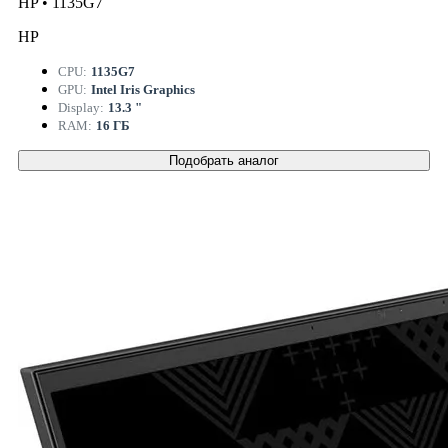
HP • 1135G7
HP
CPU:
1135G7
GPU:
Intel Iris Graphics
Display:
13.3 "
RAM:
16 ГБ
Подобрать аналог