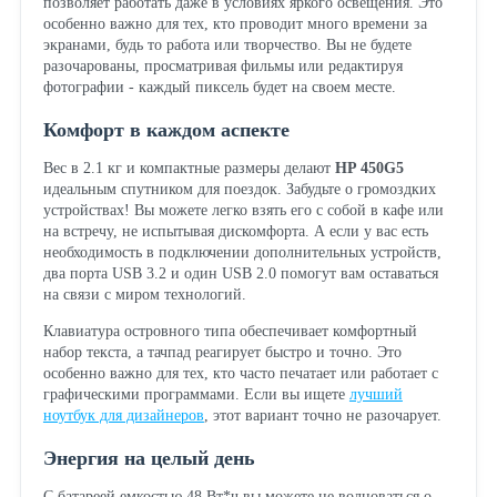
позволяет работать даже в условиях яркого освещения. Это
особенно важно для тех, кто проводит много времени за
экранами, будь то работа или творчество. Вы не будете
разочарованы, просматривая фильмы или редактируя
фотографии - каждый пиксель будет на своем месте.
Комфорт в каждом аспекте
Вес в 2.1 кг и компактные размеры делают
HP 450G5
идеальным спутником для поездок. Забудьте о громоздких
устройствах! Вы можете легко взять его с собой в кафе или
на встречу, не испытывая дискомфорта. А если у вас есть
необходимость в подключении дополнительных устройств,
два порта USB 3.2 и один USB 2.0 помогут вам оставаться
на связи с миром технологий.
Клавиатура островного типа обеспечивает комфортный
набор текста, а тачпад реагирует быстро и точно. Это
особенно важно для тех, кто часто печатает или работает с
графическими программами. Если вы ищете
лучший
ноутбук для дизайнеров
, этот вариант точно не разочарует.
Энергия на целый день
С батареей емкостью 48 Вт*ч вы можете не волноваться о