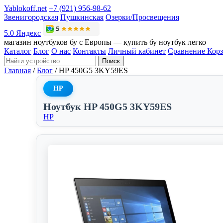
Yablokoff.net
+7 (921) 956-98-62
Звенигородская
Пушкинская
Озерки/Просвещения
5.0 Яндекс
магазин ноутбуков бу с Европы — купить бу ноутбук легко
Каталог
Блог
О нас
Контакты
Личный кабинет
Сравнение
Кор
Поиск
Главная
/
Блог
/
HP 450G5 3KY59ES
HP
Ноутбук HP 450G5 3KY59ES
HP