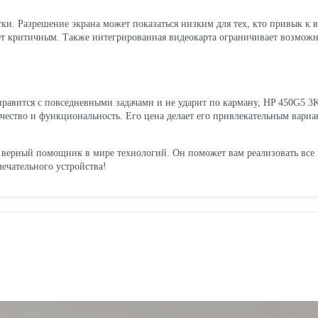
атки. Разрешение экрана может показаться низким для тех, кто привык 
нет критичным. Также интегрированная видеокарта ограничивает возможно
правится с повседневными задачами и не ударит по карману, HP 450G5 
качество и функциональность. Его цена делает его привлекательным вари
ш верный помощник в мире технологий. Он поможет вам реализовать все 
мечательного устройства!