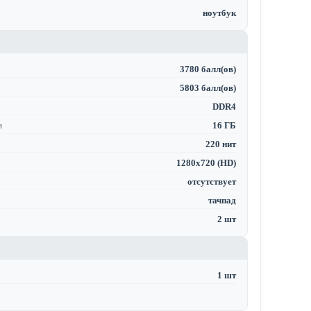
ноутбук
3780 балл(ов)
5803 балл(ов)
DDR4
м
16 ГБ
220 нит
1280x720 (HD)
отсутствует
тачпад
2 шт
1 шт