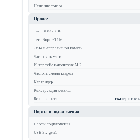
Название товара
Прочее
Тест 3DMark06
Тест SuperPI 1M
Объем оперативной памяти
Частота памяти
Интерфейс накопителя M.2
Частота смены кадров
Картридер
Конструкция клавиш
Безопасность
сканер отпеча
Порты и подключения
Порты подключения
USB 3.2 gen1