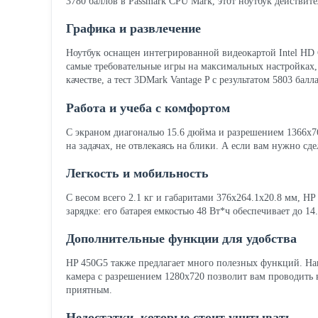
3780 баллов в Passmark CPU Mark, этот ноутбук действите
Графика и развлечение
Ноутбук оснащен интегрированной видеокартой Intel HD 
самые требовательные игры на максимальных настройках,
качестве, а тест 3DMark Vantage P с результатом 5803 бал
Работа и учеба с комфортом
С экраном диагональю 15.6 дюйма и разрешением 1366x768
на задачах, не отвлекаясь на блики. А если вам нужно 
Легкость и мобильность
С весом всего 2.1 кг и габаритами 376x264.1x20.8 мм, HP
зарядке: его батарея емкостью 48 Вт*ч обеспечивает до 14
Дополнительные функции для удобства
HP 450G5 также предлагает много полезных функций. Нап
камера с разрешением 1280x720 позволит вам проводить 
приятным.
Недостатки, которые стоит учитывать