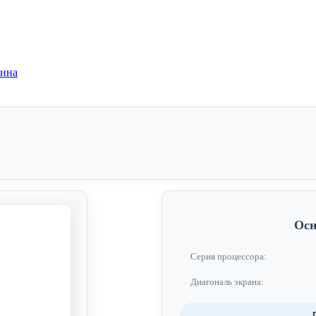
зина
Осн
Серия процессора:
Диагональ экрана: