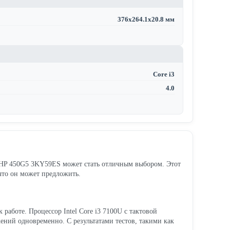
376x264.1x20.8 мм
Core i3
4.0
 HP 450G5 3KY59ES может стать отличным выбором. Этот
 что он может предложить.
 работе. Процессор Intel Core i3 7100U с тактовой
ений одновременно. С результатами тестов, такими как