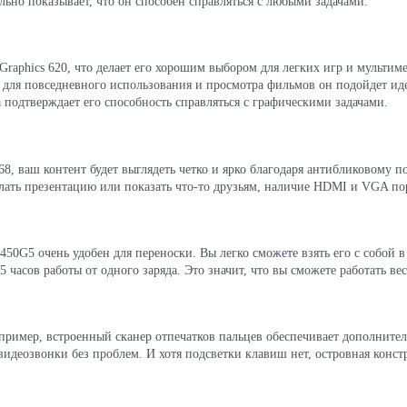
льно показывает, что он способен справляться с любыми задачами.
Graphics 620, что делает его хорошим выбором для легких игр и мульти
 для повседневного использования и просмотра фильмов он подойдет ид
ла подтверждает его способность справляться с графическими задачами.
, ваш контент будет выглядеть четко и ярко благодаря антибликовому по
сделать презентацию или показать что-то друзьям, наличие HDMI и VGA п
 450G5 очень удобен для переноски. Вы легко сможете взять его с собой в
.5 часов работы от одного заряда. Это значит, что вы сможете работать ве
ример, встроенный сканер отпечатков пальцев обеспечивает дополнител
видеозвонки без проблем. И хотя подсветки клавиш нет, островная конс