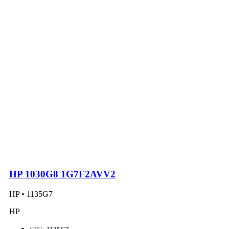
HP 1030G8 1G7F2AVV2
HP • 1135G7
HP