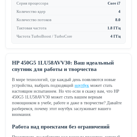
Серия процессора
Core i7
Количество ядер
4
Количество потоков
8.0
Тактовая частота
1.8 ГГц
Частота TurboBoost / TurboCore
4 ГГц
HP 450G5 1LU58AVV30: Ваш идеальный
спутник для работы и творчества
В мире технологий, где каждый день появляются новые
устройства, выбрать подходящий
ноутбук
может стать
настоящим испытанием. Но что если я скажу вам, что HP
450G5 1LU58AVV30 может стать вашим верным
помощником в учебе, работе и даже в творчестве? Давайте
разберемся, почему этот ноутбук заслуживает вашего
внимания.
Работа над проектами без ограничений