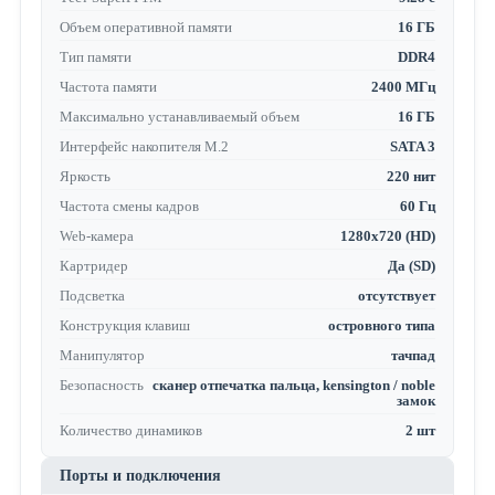
Объем оперативной памяти
16 ГБ
Тип памяти
DDR4
Частота памяти
2400 МГц
Максимально устанавливаемый объем
16 ГБ
Интерфейс накопителя M.2
SATA 3
Яркость
220 нит
Частота смены кадров
60 Гц
Web-камера
1280x720 (HD)
Картридер
Да (SD)
Подсветка
отсутствует
Конструкция клавиш
островного типа
Манипулятор
тачпад
Безопасность
сканер отпечатка пальца, kensington / noble
замок
Количество динамиков
2 шт
Порты и подключения