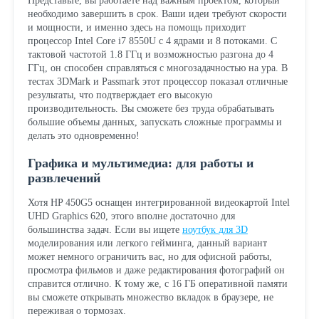
Представьте, вы работаете над важным проектом, который
необходимо завершить в срок. Ваши идеи требуют скорости
и мощности, и именно здесь на помощь приходит
процессор Intel Core i7 8550U с 4 ядрами и 8 потоками. С
тактовой частотой 1.8 ГГц и возможностью разгона до 4
ГГц, он способен справляться с многозадачностью на ура. В
тестах 3DMark и Passmark этот процессор показал отличные
результаты, что подтверждает его высокую
производительность. Вы сможете без труда обрабатывать
большие объемы данных, запускать сложные программы и
делать это одновременно!
Графика и мультимедиа: для работы и
развлечений
Хотя HP 450G5 оснащен интегрированной видеокартой Intel
UHD Graphics 620, этого вполне достаточно для
большинства задач. Если вы ищете
ноутбук для 3D
моделирования или легкого гейминга, данный вариант
может немного ограничить вас, но для офисной работы,
просмотра фильмов и даже редактирования фотографий он
справится отлично. К тому же, с 16 ГБ оперативной памяти
вы сможете открывать множество вкладок в браузере, не
переживая о тормозах.