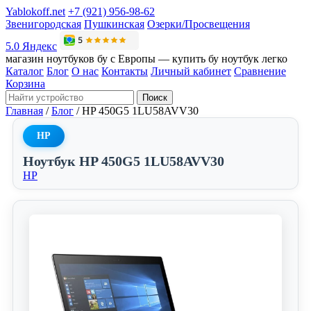
Yablokoff.net
+7 (921) 956-98-62
Звенигородская
Пушкинская
Озерки/Просвещения
5.0 Яндекс
магазин ноутбуков бу с Европы — купить бу ноутбук легко
Каталог
Блог
О нас
Контакты
Личный кабинет
Сравнение
Корзина
Поиск
Главная
/
Блог
/
HP 450G5 1LU58AVV30
HP
Ноутбук HP 450G5 1LU58AVV30
HP