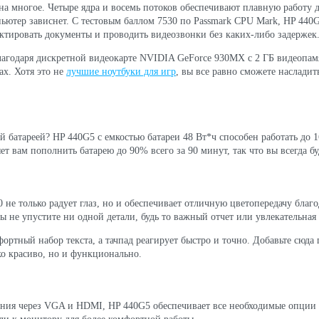
н на многое. Четыре ядра и восемь потоков обеспечивают плавную работу
пьютер зависнет. С тестовым баллом 7530 по Passmark CPU Mark, HP 440G
актировать документы и проводить видеозвонки без каких-либо задержек
лагодаря дискретной видеокарте NVIDIA GeForce 930MX с 2 ГБ видеопамя
ах. Хотя это не
лучшие ноутбуки для игр
, вы все равно сможете наслади
й батареей? HP 440G5 с емкостью батареи 48 Вт*ч способен работать до 1
ет вам пополнить батарею до 90% всего за 90 минут, так что вы всегда бу
не только радует глаз, но и обеспечивает отличную цветопередачу благ
Вы не упустите ни одной детали, будь то важный отчет или увлекательная 
ртный набор текста, а тачпад реагирует быстро и точно. Добавьте сюда
ко красиво, но и функционально.
ния через VGA и HDMI, HP 440G5 обеспечивает все необходимые опции 