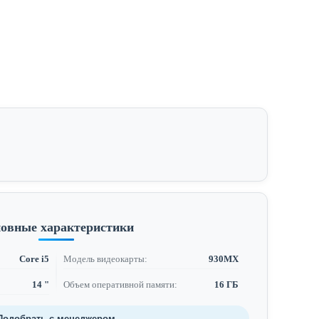
овные характеристики
Core i5
Модель видеокарты:
930MX
14 "
Объем оперативной памяти:
16 ГБ
Подобрать с менеджером