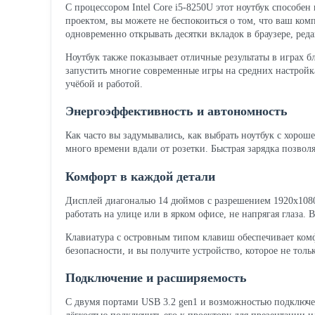
С процессором Intel Core i5-8250U этот ноутбук способе
проектом, вы можете не беспокоиться о том, что ваш ком
одновременно открывать десятки вкладок в браузере, ред
Ноутбук также показывает отличные результаты в играх б
запустить многие современные игры на средних настройк
учёбой и работой.
Энергоэффективность и автономность
Как часто вы задумывались, как выбрать ноутбук с хороше
много времени вдали от розетки. Быстрая зарядка позволя
Комфорт в каждой детали
Дисплей диагональю 14 дюймов с разрешением 1920x1080 
работать на улице или в ярком офисе, не напрягая глаза. 
Клавиатура с островным типом клавиш обеспечивает комфо
безопасности, и вы получите устройство, которое не толь
Подключение и расширяемость
С двумя портами USB 3.2 gen1 и возможностью подключе