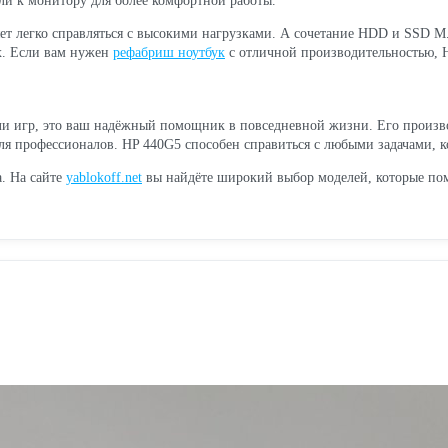
ли к монитору для более комфортной работы.
ляет легко справляться с высокими нагрузками. А сочетание HDD и SSD M
х. Если вам нужен
рефабриш ноутбук
с отличной производительностью, 
или игр, это ваш надёжный помощник в повседневной жизни. Его произв
для профессионалов. HP 440G5 способен справиться с любыми задачами, к
а. На сайте
yablokoff.net
вы найдёте широкий выбор моделей, которые помо