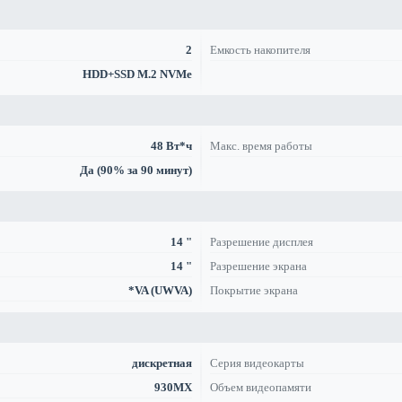
2
Емкость накопителя
HDD+SSD M.2 NVMe
48 Вт*ч
Макс. время работы
Да (90% за 90 минут)
14 "
Разрешение дисплея
14 "
Разрешение экрана
*VA (UWVA)
Покрытие экрана
дискретная
Серия видеокарты
930MX
Объем видеопамяти