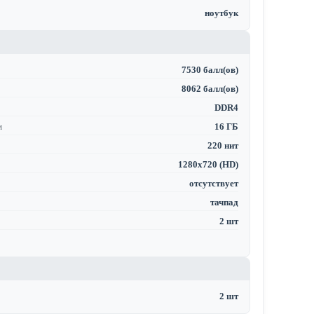
ноутбук
7530 балл(ов)
8062 балл(ов)
DDR4
м
16 ГБ
220 нит
1280x720 (HD)
отсутствует
тачпад
2 шт
2 шт