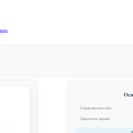
зина
Осн
Серия процессора:
Диагональ экрана: