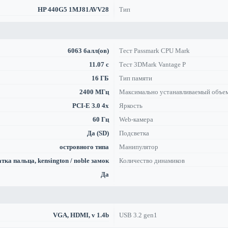
HP 440G5 1MJ81AVV28
Тип
6063 балл(ов)
Тест Passmark CPU Mark
11.07 с
Тест 3DMark Vantage P
16 ГБ
Тип памяти
2400 МГц
Максимально устанавливаемый объе
PCI-E 3.0 4x
Яркость
60 Гц
Web-камера
Да (SD)
Подсветка
островного типа
Манипулятор
тка пальца, kensington / noble замок
Количество динамиков
Да
VGA, HDMI, v 1.4b
USB 3.2 gen1