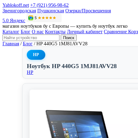
Yablokoff.net
+7 (921) 956-98-62
Звенигородская
Пушкинская
Озерки/Просвещения
5.0 Яндекс
магазин ноутбуков бу с Европы — купить бу ноутбук легко
Каталог
Блог
О нас
Контакты
Личный кабинет
Сравнение
Кор
Поиск
Главная
/
Блог
/
HP 440G5 1MJ81AVV28
HP
Ноутбук HP 440G5 1MJ81AVV28
HP