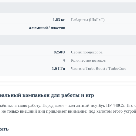
1.63 кг
Габариты (ШхГхТ)
алюминий / пластик
8250U
Серия процессора
4
Количество потоков
1.6 ГГц
Частота TurboBoost / TurboCore
еальный компаньон для работы и игр
жённые в свою работу. Перед вами – элегантный ноутбук HP 440G5. Его с
о не только внешний вид привлекает внимание; под капотом этого устро
рять