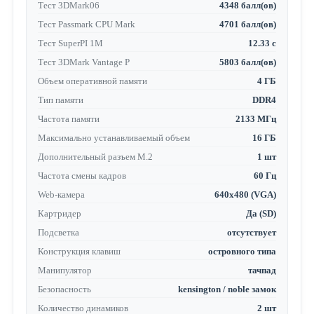
Тест 3DMark06
4348 балл(ов)
Тест Passmark CPU Mark
4701 балл(ов)
Тест SuperPI 1M
12.33 с
Тест 3DMark Vantage P
5803 балл(ов)
Объем оперативной памяти
4 ГБ
Тип памяти
DDR4
Частота памяти
2133 МГц
Максимально устанавливаемый объем
16 ГБ
Дополнительный разъем M.2
1 шт
Частота смены кадров
60 Гц
Web-камера
640x480 (VGA)
Картридер
Да (SD)
Подсветка
отсутствует
Конструкция клавиш
островного типа
Манипулятор
тачпад
Безопасность
kensington / noble замок
Количество динамиков
2 шт