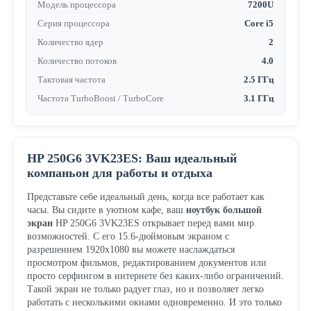
Модель процессора
7200U
Серия процессора
Core i5
Количество ядер
2
Количество потоков
4.0
Тактовая частота
2.5 ГГц
Частота TurboBoost / TurboCore
3.1 ГГц
HP 250G6 3VK23ES: Ваш идеальный
компаньон для работы и отдыха
Представьте себе идеальный день, когда все работает как
часы. Вы сидите в уютном кафе, ваш
ноутбук большой
экран
HP 250G6 3VK23ES открывает перед вами мир
возможностей. С его 15.6-дюймовым экраном с
разрешением 1920x1080 вы можете наслаждаться
просмотром фильмов, редактированием документов или
просто серфингом в интернете без каких-либо ограничений.
Такой экран не только радует глаз, но и позволяет легко
работать с несколькими окнами одновременно. И это только