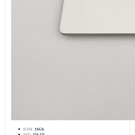
RAM:
16Gb
SSD:
256 ГБ