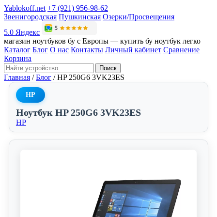
Yablokoff.net
+7 (921) 956-98-62
Звенигородская
Пушкинская
Озерки/Просвещения
5.0 Яндекс
магазин ноутбуков бу с Европы — купить бу ноутбук легко
Каталог
Блог
О нас
Контакты
Личный кабинет
Сравнение
Корзина
Поиск
Главная
/
Блог
/
HP 250G6 3VK23ES
HP
Ноутбук HP 250G6 3VK23ES
HP