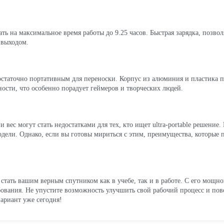
ть на максимальное время работы до 9.25 часов. Быстрая зарядка, позвол
 выходом.
достаточно портативным для переноски. Корпус из алюминия и пластика 
ости, что особенно порадует геймеров и творческих людей.
вес могут стать недостатками для тех, кто ищет ultra-portable решени
модели. Однако, если вы готовы мириться с этим, преимущества, которы
тать вашим верным спутником как в учебе, так и в работе. С его мощн
бования. Не упустите возможность улучшить свой рабочий процесс и по
ариант уже сегодня!