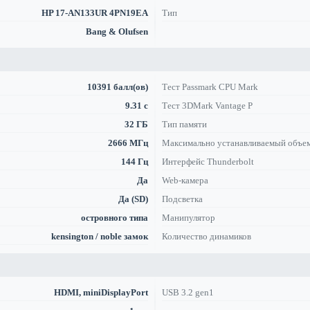
HP 17-AN133UR 4PN19EA
Тип
Bang & Olufsen
10391 балл(ов)
Тест Passmark CPU Mark
9.31 с
Тест 3DMark Vantage P
32 ГБ
Тип памяти
2666 МГц
Максимально устанавливаемый объе
144 Гц
Интерфейс Thunderbolt
Да
Web-камера
Да (SD)
Подсветка
островного типа
Манипулятор
kensington / noble замок
Количество динамиков
HDMI, miniDisplayPort
USB 3.2 gen1