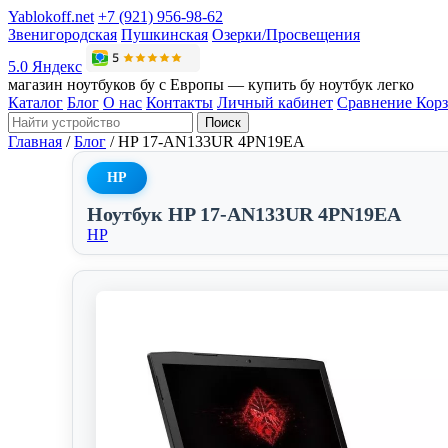
Yablokoff.net
+7 (921) 956-98-62
Звенигородская
Пушкинская
Озерки/Просвещения
5.0 Яндекс
магазин ноутбуков бу с Европы — купить бу ноутбук легко
Каталог
Блог
О нас
Контакты
Личный кабинет
Сравнение
Кор
Поиск
Главная
/
Блог
/
HP 17-AN133UR 4PN19EA
HP
Ноутбук HP 17-AN133UR 4PN19EA
HP