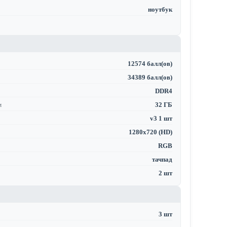
ноутбук
12574 балл(ов)
34389 балл(ов)
DDR4
м
32 ГБ
v3 1 шт
1280x720 (HD)
RGB
тачпад
2 шт
3 шт