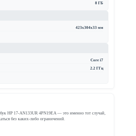
8 ГБ
423x304x33 мм
Core i7
2.2 ГГц
оутбук HP 17-AN133UR 4PN19EA — это именно тот случай,
каться без каких-либо ограничений.