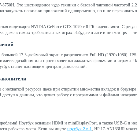
i7-8750H. Это шестиядерное чудо техники с базовой тактовой частотой 2
ько запускать несколько приложений одновременно, но и не переживать 
тная видеокарта NVIDIA GeForce GTX 1070 с 8 ГБ видеопамяти. С результ
сс даже в самых требовательных играх. Забудьте о лаге и низком fps — т
чений
 большой 17.3-дюймовый экран с разрешением Full HD (1920x1080). IPS
нимается дизайном или просто хочет наслаждаться фильмами и играми. Ч
утбук станет настоящим центром развлечений.
накопители
ах с нехваткой ресурсов даже при открытии множества вкладок в браузе
доступ к данным, что делает работу с программами и файлами невероятн
облема! Ноутбук оснащен HDMI и miniDisplayPort, а также USB-C и нес
его рабочего места. Если вы ищете
ноутбук 2 в 1
, HP 17-AN133UR может 