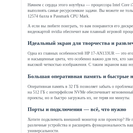
Начнем с сердца этого ноутбука — процессора Intel Core 
выполнять самые ресурсоемкие задачи. Вы можете не тол
12574 балла в Passmark CPU Mark.
А если вы любите поиграть, то вам понравится его дискре
видеокартой nvidia обеспечит вам плавный игровой проце
Идеальный экран для творчества и развле
Одна из главных особенностей HP 17-AN133UR — это его
и насыщенные цвета, что особенно важно для тех, кто за
высокой четкостью изображения. С таким экраном ваш но
Большая оперативная память и быстрые 
Оперативная память в 32 ГБ позволяет забыть о проблем
на 512 ГБ с интерфейсом NVMe обеспечивает мгновенный 
проекты, но и быстро загружать их, не теряя ни минуты.
Порты и подключения — всё, что нужно
Хотите подключить внешний монитор или проектор? Не пр
различные устройства и расширять функциональность ваш
универсальности.