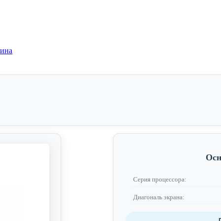
зина
Осн
Серия процессора:
Диагональ экрана: