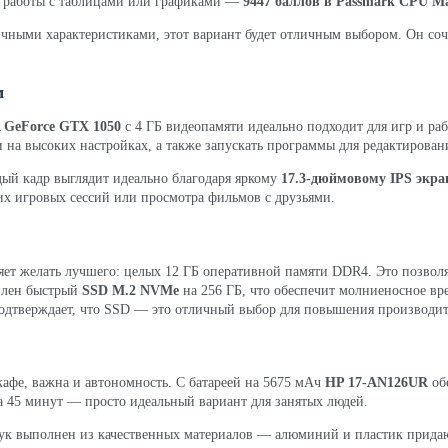
до работы с таблицами или графиками —
9447 баллов в Passmark CPU M
личными характеристиками, этот вариант будет отличным выбором. Он соч
м
 GeForce GTX 1050
с 4 ГБ видеопамяти идеально подходит для игр и раб
на высоких настройках, а также запускать программы для редактирован
дый кадр выглядит идеально благодаря яркому
17.3-дюймовому IPS экра
их игровых сессий или просмотра фильмов с друзьями.
яет желать лучшего: целых 12 ГБ оперативной памяти DDR4. Это позвол
овлен быстрый
SSD M.2 NVMe
на 256 ГБ, что обеспечит молниеносное вр
 подтверждает, что SSD — это отличный выбор для повышения производит
 кафе, важна и автономность. С батареей на 5675 мАч
HP 17-AN126UR
обе
за 45 минут — просто идеальный вариант для занятых людей.
тбук выполнен из качественных материалов — алюминий и пластик прида