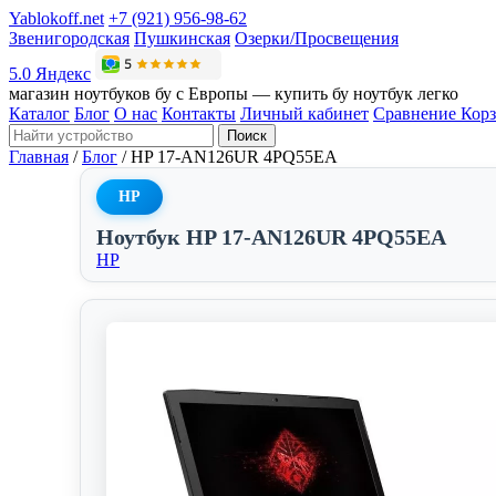
Yablokoff.net
+7 (921) 956-98-62
Звенигородская
Пушкинская
Озерки/Просвещения
5.0 Яндекс
магазин ноутбуков бу с Европы — купить бу ноутбук легко
Каталог
Блог
О нас
Контакты
Личный кабинет
Сравнение
Кор
Поиск
Главная
/
Блог
/
HP 17-AN126UR 4PQ55EA
HP
Ноутбук HP 17-AN126UR 4PQ55EA
HP