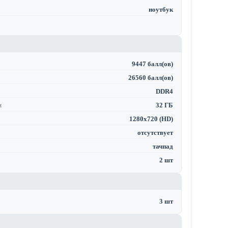
ноутбук
9447 балл(ов)
26560 балл(ов)
DDR4
м
32 ГБ
1280x720 (HD)
отсутствует
тачпад
2 шт
3 шт