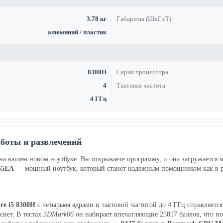
3.78 кг
Габариты (ШхГхТ)
алюминий / пластик
8300H
Серия процессора
4
Тактовая частота
4 ГГц
боты и развлечений
 на вашем новом ноутбуке. Вы открываете программу, и она загружается 
55EA
— мощный ноутбук, который станет надежным помощником как в раб
re i5 8300H
с четырьмя ядрами и тактовой частотой до 4 ГГц справляетс
снет. В тестах
3DMark06
он набирает впечатляющие 25817 баллов, что по