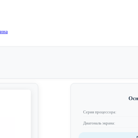
зина
Осн
Серия процессора:
Диагональ экрана: