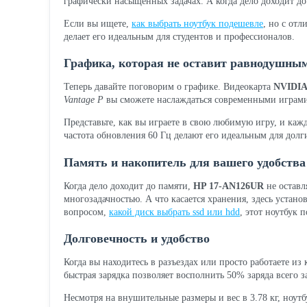
графически насыщенных задачах. А когда дело доходит 
Если вы ищете,
как выбрать ноутбук подешевле
, но с от
делает его идеальным для студентов и профессионалов.
Графика, которая не оставит равнодушны
Теперь давайте поговорим о графике. Видеокарта
NVIDIA
Vantage P
вы сможете наслаждаться современными играми 
Представьте, как вы играете в свою любимую игру, и каж
частота обновления 60 Гц делают его идеальным для долг
Память и накопитель для вашего удобства
Когда дело доходит до памяти,
HP 17-AN126UR
не оставл
многозадачностью. А что касается хранения, здесь устан
вопросом,
какой диск выбрать ssd или hdd
, этот ноутбук
Долговечность и удобство
Когда вы находитесь в разъездах или просто работаете из
быстрая зарядка позволяет восполнить 50% заряда всего 
Несмотря на внушительные размеры и вес в 3.78 кг, ноу