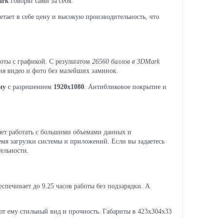
ark
говорят сами за себя.
етает в себе цену и высокую производительность, что
оты с графикой. С результатом
26560 баллов в 3DMark
ия видео и фото без малейших заминок.
ну
с разрешением
1920x1080
. Антибликовое покрытие и
яет работать с большими объемами данных и
емя загрузки системы и приложений. Если вы задаетесь
ельности.
спечивает до 9.25 часов работы без подзарядки. А
ют ему стильный вид и прочность. Габариты в 423x304x33