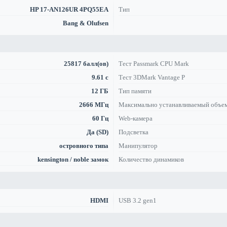
HP 17-AN126UR 4PQ55EA
Тип
Bang & Olufsen
25817 балл(ов)
Тест Passmark CPU Mark
9.61 с
Тест 3DMark Vantage P
12 ГБ
Тип памяти
2666 МГц
Максимально устанавливаемый объе
60 Гц
Web-камера
Да (SD)
Подсветка
островного типа
Манипулятор
kensington / noble замок
Количество динамиков
HDMI
USB 3.2 gen1