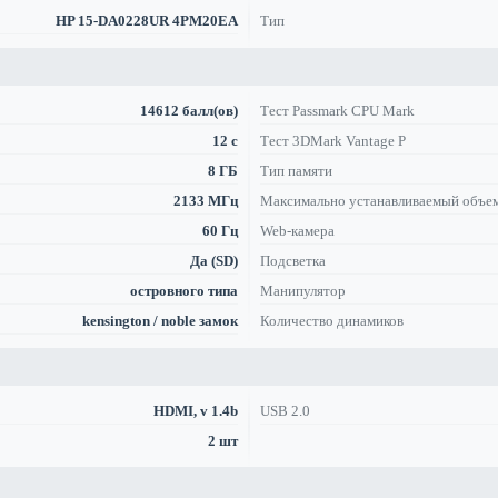
HP 15-DA0228UR 4PM20EA
Тип
14612 балл(ов)
Тест Passmark CPU Mark
12 с
Тест 3DMark Vantage P
8 ГБ
Тип памяти
2133 МГц
Максимально устанавливаемый объе
60 Гц
Web-камера
Да (SD)
Подсветка
островного типа
Манипулятор
kensington / noble замок
Количество динамиков
HDMI, v 1.4b
USB 2.0
2 шт