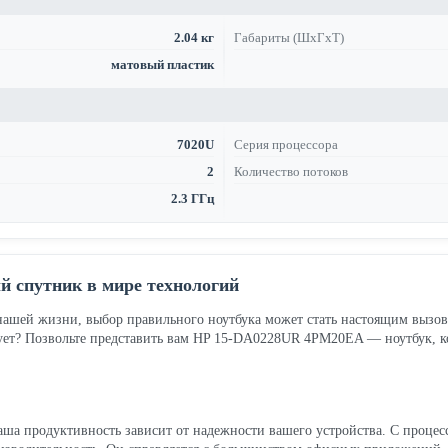
2.04 кг
Габариты (ШхГхТ)
матовый пластик
7020U
Серия процессора
2
Количество потоков
2.3 ГГц
 спутник в мире технологий
 нашей жизни, выбор правильного ноутбука может стать настоящим вызов
ует? Позвольте представить вам HP 15-DA0228UR 4PM20EA — ноутбук, ко
ваша продуктивность зависит от надежности вашего устройства. С процес