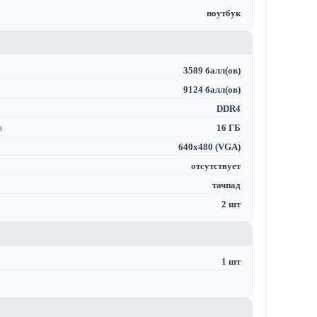
ноутбук
3589 балл(ов)
9124 балл(ов)
DDR4
м
16 ГБ
640x480 (VGA)
отсутствует
тачпад
2 шт
1 шт