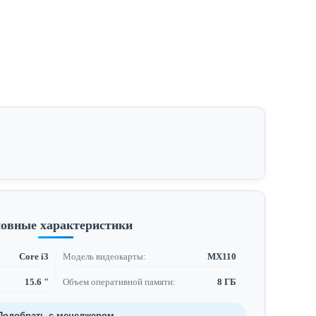
овные характеристики
Core i3
Модель видеокарты:
MX110
15.6 "
Объем оперативной памяти:
8 ГБ
Подобрать с менеджером