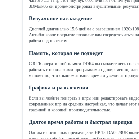
частоте 2.3 ГГц, этот ноутбук обеспечивает отличную пр
3DMark06 он продемонстрировал внушительный результат 
Визуальное наслаждение
Дисплей диагональю 15.6 дюйма с разрешением 1920x108
Антибликовое покрытие позволит вам сосредоточиться на
работа над проектом.
Память, которая не подведет
С 8 ГБ оперативной памяти DDR4 вы сможете легко пере
работать с несколькими программами одновременно, или
мгновенно, что сэкономит ваше время и увеличит продук
Графика и развлечения
Если вы любите поиграть в игры или редактировать виде
современных игр на средних настройках, что делает этот 
графикой и хорошей производительностью.
Долгое время работы и быстрая зарядка
Одним из основных преимуществ HP 15-DA0228UR является 
взять его с собой на целый день, не беспокоясь о зарядк