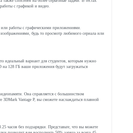
 также способен на более серьезные задачи. В тестах
работы с графикой и видео.
в или работы с графическими приложениями.
и изображениями, будь то просмотр любимого сериала или
то идеальный вариант для студентов, которым нужно
 на 128 ГБ ваши приложения будут загружаться
видеопамяти. Она справляется с большинством
те 3DMark Vantage P, вы сможете наслаждаться плавной
25 часов без подзарядки. Представьте, что вы можете
ядки позволит вам восполнить 50% заряда за всего 45