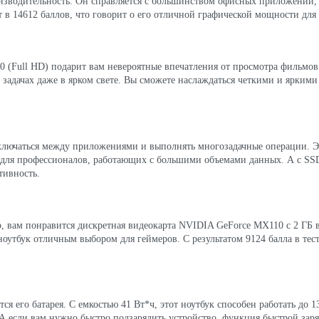
оизводительность. Он справляется с большинством офисных приложений, а
в 14612 баллов, что говорит о его отличной графической мощности для 
0 (Full HD) подарит вам невероятные впечатления от просмотра фильмо
 задачах даже в ярком свете. Вы сможете наслаждаться четкими и ярким
ключаться между приложениями и выполнять многозадачные операции. Э
 для профессионалов, работающих с большими объемами данных. А с SSD
тивность.
о, вам понравится дискретная видеокарта NVIDIA GeForce MX110 с 2 ГБ 
ноутбук отличным выбором для геймеров. С результатом 9124 балла в тес
его батарея. С емкостью 41 Вт*ч, этот ноутбук способен работать до 13.
е. А если вам нужно быстро подзарядить устройство, функция быстрой зар