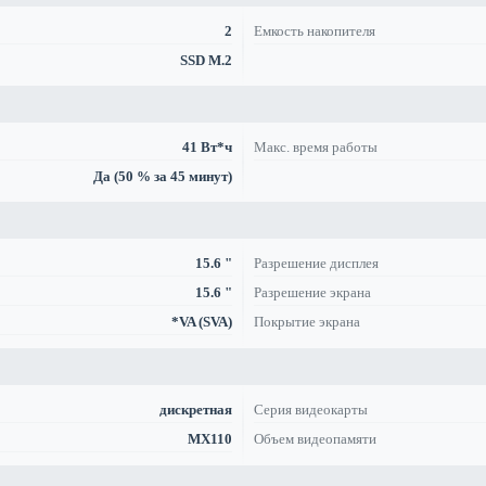
2
Емкость накопителя
SSD M.2
41 Вт*ч
Макс. время работы
Да (50 % за 45 минут)
15.6 "
Разрешение дисплея
15.6 "
Разрешение экрана
*VA (SVA)
Покрытие экрана
дискретная
Серия видеокарты
MX110
Объем видеопамяти