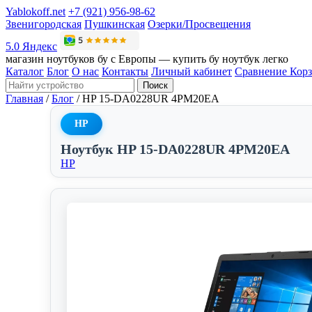
Yablokoff.net
+7 (921) 956-98-62
Звенигородская
Пушкинская
Озерки/Просвещения
5.0 Яндекс
магазин ноутбуков бу с Европы — купить бу ноутбук легко
Каталог
Блог
О нас
Контакты
Личный кабинет
Сравнение
Кор
Поиск
Главная
/
Блог
/
HP 15-DA0228UR 4PM20EA
HP
Ноутбук HP 15-DA0228UR 4PM20EA
HP