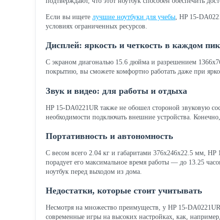
подтверждают, что этот ноутбук способен обеспечить дос
Если вы ищете
лучшие ноутбуки для учебы
, HP 15-DA022
условиях ограниченных ресурсов.
Дисплей: яркость и четкость в каждом пик
С экраном диагональю 15.6 дюйма и разрешением 1366x768
покрытию, вы сможете комфортно работать даже при ярком
Звук и видео: для работы и отдыха
HP 15-DA0221UR также не обошел стороной звуковую сос
необходимости подключать внешние устройства. Конечно,
Портативность и автономность
С весом всего 2.04 кг и габаритами 376x246x22.5 мм, HP
порадует его максимальное время работы — до 13.25 часов
ноутбук перед выходом из дома.
Недостатки, которые стоит учитывать
Несмотря на множество преимуществ, у HP 15-DA0221UR е
современные игры на высоких настройках, как, например