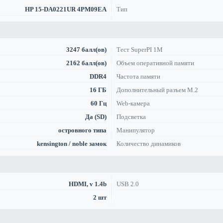
HP 15-DA0221UR 4PM09EA
Тип
3247 балл(ов)
Тест SuperPI 1M
2162 балл(ов)
Объем оперативной памяти
DDR4
Частота памяти
16 ГБ
Дополнительный разъем M.2
60 Гц
Web-камера
Да (SD)
Подсветка
островного типа
Манипулятор
kensington / noble замок
Количество динамиков
HDMI, v 1.4b
USB 2.0
2 шт