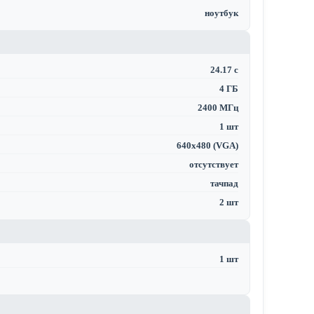
ноутбук
24.17 с
4 ГБ
2400 МГц
1 шт
640x480 (VGA)
отсутствует
тачпад
2 шт
1 шт