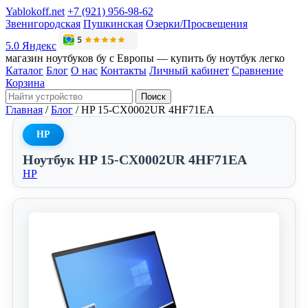
Yablokoff.net
+7 (921) 956-98-62
Звенигородская
Пушкинская
Озерки/Просвещения
5.0 Яндекс
магазин ноутбуков бу с Европы — купить бу ноутбук легко
Каталог
Блог
О нас
Контакты
Личный кабинет
Сравнение
Корзина
Поиск
Главная
/
Блог
/
HP 15-CX0002UR 4HF71EA
HP
Ноутбук HP 15-CX0002UR 4HF71EA
HP