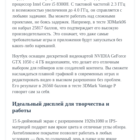
процессор Intel Core i5 8300H. С тактовой частотой 2.3 ГГц
и возможностью увеличения до 4.0 ГГц, он справляется с
любыми задачами. Вы можете работать над сложными
проектами, не боясь задержек. Например, в тесте 3DMark06
он набрал 25817 баллов, что подтверждает его высокую
производительность. Это означает, что даже самые
требовательные игры и приложения будут запускаться без
каких-либо нареканий.
Ноутбук оснащен дискретной видеокартой NVIDIA GeForce
GTX 1050 с 4 ГБ видеопамяти, что делает его отличным
выбором для геймеров или создателей контента. Вы сможете
наслаждаться плавной графикой в современных играх и
редактировать видео в высоком разрешении без проблем.
Его результат в 26560 баллов в тесте 3DMark Vantage P
говорит сам за себя.
Идеальный дисплей для творчества и
работы
15.6-дюймовый экран с разрешением 1920x1080 и IPS-
матрицей подарит вам яркие цвета и отличные углы обзора.
Антибликовое покрытие позволит работать в любых
условиях — будь то солнечный день в парке или яркие