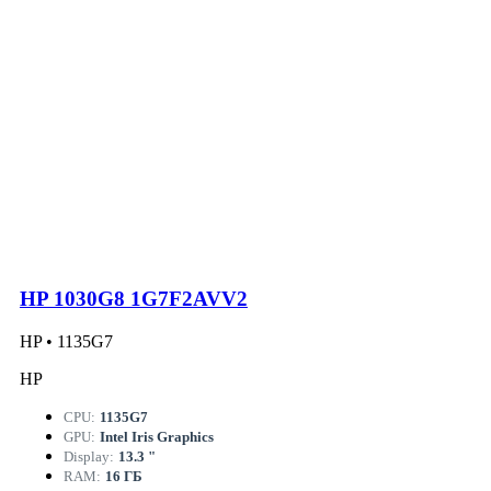
HP 1030G8 1G7F2AVV2
HP • 1135G7
HP
CPU:
1135G7
GPU:
Intel Iris Graphics
Display:
13.3 "
RAM:
16 ГБ