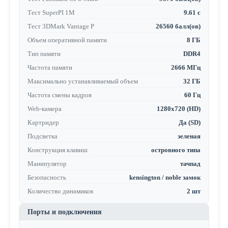
Тест SuperPI 1M
9.61 с
Тест 3DMark Vantage P
26560 балл(ов)
Объем оперативной памяти
8 ГБ
Тип памяти
DDR4
Частота памяти
2666 МГц
Максимально устанавливаемый объем
32 ГБ
Частота смены кадров
60 Гц
Web-камера
1280x720 (HD)
Картридер
Да (SD)
Подсветка
зеленая
Конструкция клавиш
островного типа
Манипулятор
тачпад
Безопасность
kensington / noble замок
Количество динамиков
2 шт
Порты и подключения