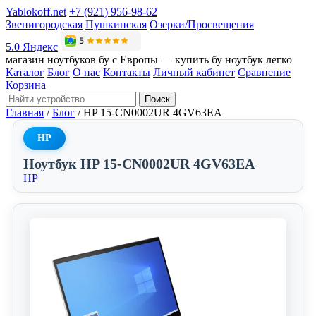
Yablokoff.net
+7 (921) 956-98-62
Звенигородская
Пушкинская
Озерки/Просвещения
5.0 Яндекс
магазин ноутбуков бу с Европы — купить бу ноутбук легко
Каталог
Блог
О нас
Контакты
Личный кабинет
Сравнение
Корзина
Поиск
Главная
/
Блог
/
HP 15-CN0002UR 4GV63EA
HP
Ноутбук HP 15-CN0002UR 4GV63EA
HP