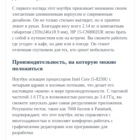
С первого взгляда этот ноутбук привлекает внимание своим
элегантным алюминиевым корпусом и современным
дизайном. Он не только стильно выглядит, но и приятно
лежит в руках. Благодаря весу всего 2.14 кг и компактным
габаритам (359x246x18.9 мм), HP 15-CN0002UR легко брать
с собой в путешествия или на встречи. Вы сможете работать
где угодно: в кафе, на даче или в поезде. Он станет
отличным спутником для тех, кто ценит мобильность.
Производительность, на которую можно
положиться
Ноутбук оснащен процессором Intel Core i5-8250U с
четырьмя ядрами и восемью потоками, что делает его
настоящим «конем» в мире производительности. С тактовой
частотой 1.6 ГГц и возможностью разгона до 3.4 ГГц, вы
сможете запускать даже самые ресурсоемкие приложения.
Результаты тестов, такие как 7668 баллов в Passmark,
подтверждают, что этот ноутбук легко справляется с
многозадачностью и позволяет комфортно работать с
графическими редакторами или программами для
разработки.