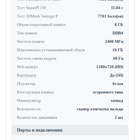
Тест SuperPI 1M
11.04 с
Тест 3DMark Vantage P
7761 балл(ов)
Объем оперативной памяти
8 ГБ
Тип памяти
DDR4
Частота памяти
2400 МГц
Максимально устанавливаемый объем
16 ГБ
Частота смены кадров
60 Гц
Web-камера
1280x720 (HD)
Картридер
Да (SD)
Подсветка
белая
Конструкция клавиш
островного типа
Манипулятор
тачпад
Безопасность
сканер отпечатка пальца
Количество динамиков
2 шт
Порты и подключения