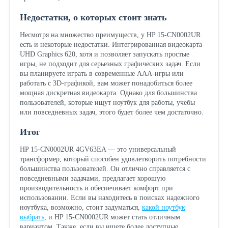
Недостатки, о которых стоит знать
Несмотря на множество преимуществ, у HP 15-CN0002UR
есть и некоторые недостатки. Интегрированная видеокарта
UHD Graphics 620, хотя и позволяет запускать простые
игры, не подходит для серьезных графических задач. Если
вы планируете играть в современные AAA-игры или
работать с 3D-графикой, вам может понадобиться более
мощная дискретная видеокарта. Однако для большинства
пользователей, которые ищут ноутбук для работы, учебы
или повседневных задач, этого будет более чем достаточно.
Итог
HP 15-CN0002UR 4GV63EA — это универсальный
трансформер, который способен удовлетворить потребности
большинства пользователей. Он отлично справляется с
повседневными задачами, предлагает хорошую
производительность и обеспечивает комфорт при
использовании. Если вы находитесь в поисках надежного
ноутбука, возможно, стоит задуматься,
какой ноутбук
выбрать
, и HP 15-CN0002UR может стать отличным
вариантом. Также, если вы ищете более доступные