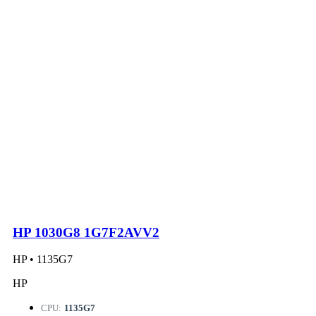
HP 1030G8 1G7F2AVV2
HP • 1135G7
HP
CPU:
1135G7