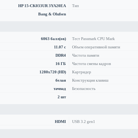
HP 15-CK033UR 3YA20EA
Тип
Bang & Olufsen
6063 балл(ов)
Тест Passmark CPU Mark
11.07 с
Объем оперативной памяти
DDR4
Частота памяти
16 ГБ
Частота смены кадров
1280x720 (HD)
Картридер
белая
Конструкция клавиш
тачпад
Безопасность
2 шт
HDMI
USB 3.2 gen1