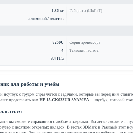
1.86 кг
Габариты (ШхГхТ)
алюминий / пластик
8250U
Серия процессора
4
Тактовая частота
3.4 ГГц
ник для работы и учебы
рый ноутбук с трудом справляется с задачами, которые вы перед ним стави
ольте представить вам
HP 15-CK033UR 3YA20EA
– ноутбук, который соче
олагаться
амяти вы сможете справляться с любыми задачами. Вы легко сможете запу
аузер с десятком открытых вкладок. В тестах 3DMark и Passmark этот ноу
зводительности. Это означает, что вы сможете не только работать, но и в