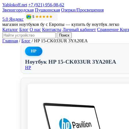
Yablokoff.net
+7 (921) 956-98-62
Звенигородская
Пушкинская
Озерки/Просвещения
5.0 Яндекс
магазин ноутбуков бу с Европы — купить бу ноутбук легко
Каталог
Блог
О нас
Контакты
Личный кабинет
Сравнение
Кор
Поиск
Главная
/
Блог
/
HP 15-CK033UR 3YA20EA
HP
Ноутбук HP 15-CK033UR 3YA20EA
HP