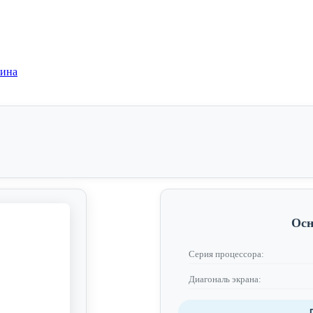
зина
Осн
Серия процессора:
Диагональ экрана: