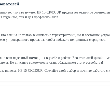
зователей
енно то, что вам нужно. HP 15-CK033UR предлагает отличное соотношени
я студентов, так и для профессионалов.
, что важны не только технические характеристики, но и состояние устр
 его у проверенного продавца, чтобы избежать неприятных сюрпризов.
к, а ваш надежный помощник в учебе и работе. Его стильный дизайн, м
теля. Не упустите возможность стать обладателем этого устройства!
в, включая HP 15-CK033UR. Сделайте свой выбор и начните работать с 