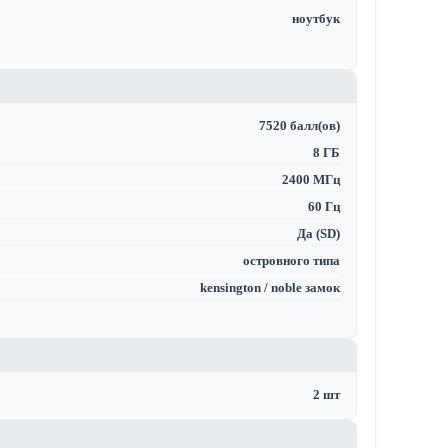
ноутбук
7520 балл(ов)
8 ГБ
2400 МГц
60 Гц
Да (SD)
островного типа
kensington / noble замок
2 шт