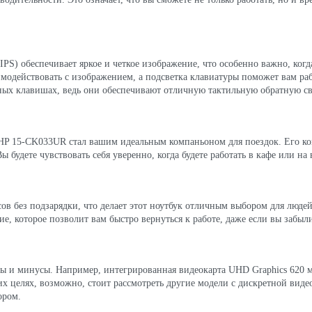
PS) обеспечивает яркое и четкое изображение, что особенно важно, ког
имодействовать с изображением, а подсветка клавиатуры поможет вам ра
вных клавишах, ведь они обеспечивают отличную тактильную обратную св
 HP 15-CK033UR стал вашим идеальным компаньоном для поездок. Его ко
 будете чувствовать себя уверенно, когда будете работать в кафе или на 
асов без подзарядки, что делает этот ноутбук отличным выбором для люде
е, которое позволит вам быстро вернуться к работе, даже если вы забыли
юсы и минусы. Например, интегрированная видеокарта UHD Graphics 620 
их целях, возможно, стоит рассмотреть другие модели с дискретной виде
ором.