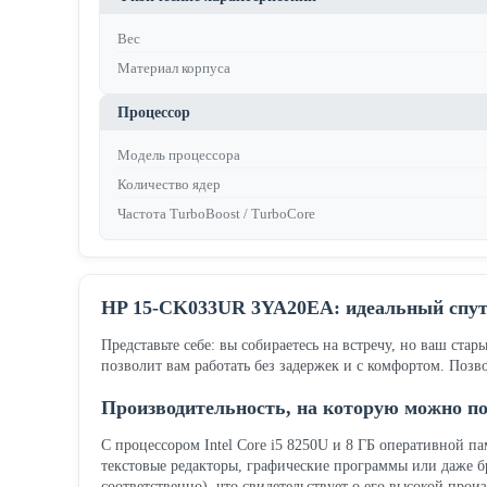
Вес
Материал корпуса
Процессор
Модель процессора
Количество ядер
Частота TurboBoost / TurboCore
HP 15-CK033UR 3YA20EA: идеальный спут
Представьте себе: вы собираетесь на встречу, но ваш ста
позволит вам работать без задержек и с комфортом. Позв
Производительность, на которую можно п
С процессором Intel Core i5 8250U и 8 ГБ оперативной п
текстовые редакторы, графические программы или даже бр
соответственно), что свидетельствует о его высокой прои