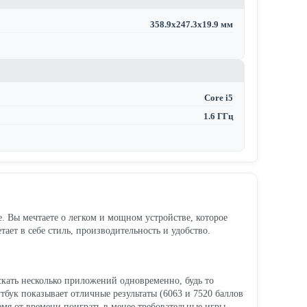
358.9x247.3x19.9 мм
Core i5
1.6 ГГц
те. Вы мечтаете о легком и мощном устройстве, которое
тает в себе стиль, производительность и удобство.
скать несколько приложений одновременно, будь то
тбук показывает отличные результаты (6063 и 7520 баллов
ремя от времени поиграть в менее требовательные игры