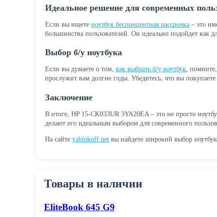
Идеальное решение для современных поль
Если вы ищете
ноутбук беспроцентная рассрочка
– это им
большинства пользователей. Он идеально подойдет как дл
Выбор б/у ноутбука
Если вы думаете о том,
как выбрать б/у ноутбук
, помните
прослужит вам долгие годы. Убедитесь, что вы покупаете
Заключение
В итоге, HP 15-CK033UR 3YA20EA – это не просто ноутбу
делают его идеальным выбором для современного пользова
На сайте
yablokoff.net
вы найдете широкий выбор ноутбуко
Товары в наличии
EliteBook 645 G9