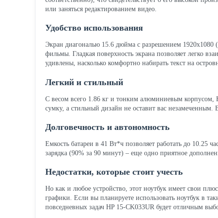
или заняться редактированием видео.
Удобство использования
Экран диагональю 15.6 дюйма с разрешением 1920x1080 (I
фильмы. Гладкая поверхность экрана позволяет легко вза
удивлены, насколько комфортно набирать текст на остро
Легкий и стильный
С весом всего 1.86 кг и тонким алюминиевым корпусом,
сумку, а стильный дизайн не оставит вас незамеченным. Вы
Долговечность и автономность
Емкость батареи в 41 Вт*ч позволяет работать до 10.25 ч
зарядка (90% за 90 минут) – еще одно приятное дополнени
Недостатки, которые стоит учесть
Но как и любое устройство, этот ноутбук имеет свои пл
графики. Если вы планируете использовать ноутбук в так
повседневных задач HP 15-CK033UR будет отличным выб