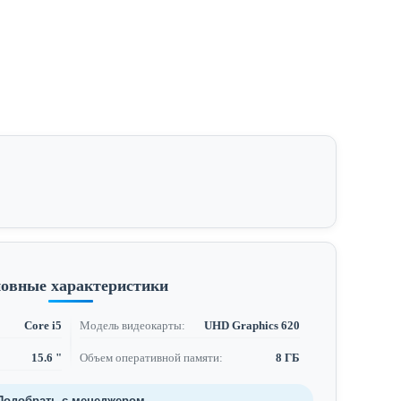
овные характеристики
Core i5
Модель видеокарты:
UHD Graphics 620
15.6 "
Объем оперативной памяти:
8 ГБ
Подобрать с менеджером