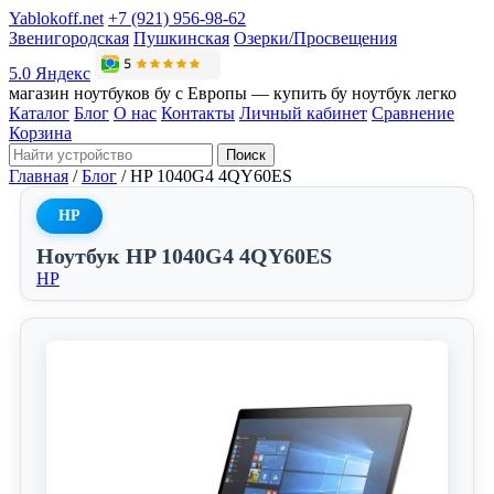
Yablokoff.net
+7 (921) 956-98-62
Звенигородская
Пушкинская
Озерки/Просвещения
5.0 Яндекс
магазин ноутбуков бу с Европы — купить бу ноутбук легко
Каталог
Блог
О нас
Контакты
Личный кабинет
Сравнение
Корзина
Поиск
Главная
/
Блог
/
HP 1040G4 4QY60ES
HP
Ноутбук HP 1040G4 4QY60ES
HP