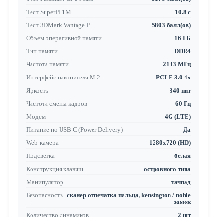
Тест SuperPI 1M
10.8 с
Тест 3DMark Vantage P
5803 балл(ов)
Объем оперативной памяти
16 ГБ
Тип памяти
DDR4
Частота памяти
2133 МГц
Интерфейс накопителя M.2
PCI-E 3.0 4x
Яркость
340 нит
Частота смены кадров
60 Гц
Модем
4G (LTE)
Питание по USB C (Power Delivery)
Да
Web-камера
1280x720 (HD)
Подсветка
белая
Конструкция клавиш
островного типа
Манипулятор
тачпад
Безопасность
сканер отпечатка пальца, kensington / noble
замок
Количество динамиков
2 шт