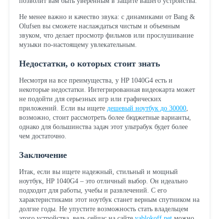
позволит вам быть уверенным в защите вашего устройства.
Не менее важно и качество звука: с динамиками от Bang &
Olufsen вы сможете наслаждаться чистым и объемным
звуком, что делает просмотр фильмов или прослушивание
музыки по-настоящему увлекательным.
Недостатки, о которых стоит знать
Несмотря на все преимущества, у HP 1040G4 есть и
некоторые недостатки. Интегрированная видеокарта может
не подойти для серьезных игр или графических
приложений. Если вы ищете
дешевый ноутбук до 30000
,
возможно, стоит рассмотреть более бюджетные варианты,
однако для большинства задач этот ультрабук будет более
чем достаточно.
Заключение
Итак, если вы ищете надежный, стильный и мощный
ноутбук, HP 1040G4 – это отличный выбор. Он идеально
подходит для работы, учебы и развлечений. С его
характеристиками этот ноутбук станет верным спутником на
долгие годы. Не упустите возможность стать владельцем
этого устройства, ведь сейчас на сайте
yablokoff.net
можно