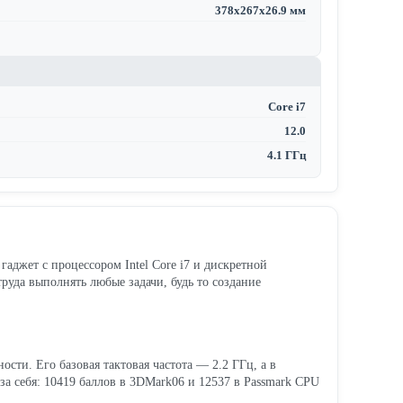
378x267x26.9 мм
Core i7
12.0
4.1 ГГц
гаджет с процессором Intel Core i7 и дискретной
уда выполнять любые задачи, будь то создание
сти. Его базовая тактовая частота — 2.2 ГГц, а в
 за себя: 10419 баллов в 3DMark06 и 12537 в Passmark CPU