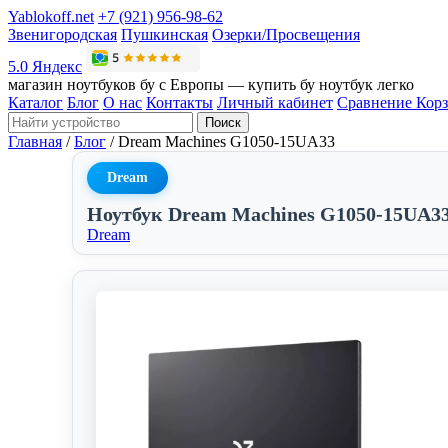
Yablokoff.net
+7 (921) 956-98-62
Звенигородская
Пушкинская
Озерки/Просвещения
5.0 Яндекс
магазин ноутбуков бу с Европы — купить бу ноутбук легко
Каталог
Блог
О нас
Контакты
Личный кабинет
Сравнение
Кор
Поиск
Главная
/
Блог
/
Dream Machines G1050-15UA33
Dream
Ноутбук Dream Machines G1050-15UA3
Dream