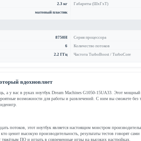
2.3 кг
Габариты (ШхГхТ)
матовый пластик
8750H
Серия процессора
6
Количество потоков
2.2 ГГц
Частота TurboBoost / TurboCore
который вдохновляет
дь, а у вас в руках ноутбук Dream Machines G1050-15UA33. Этот мощный 
оятные возможности для работы и развлечений. С ним вы сможете без тр
видеоигр.
ать потоков, этот ноутбук является настоящим монстром производительно
 кто ценит высокую производительность, результаты тестов говорят сами
с тяжёлым ПО и играть в современные игры на высоких настройках.