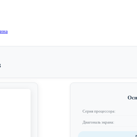
зина
3
Осн
Серия процессора:
Диагональ экрана: