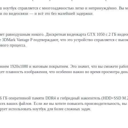
аш ноутбук справляется с многозадачностью легко и непринуждённо. Вы мо
и по видеосвязи — и всё это без малейшей задержки.
ляет равнодушным никого. Дискретная видеокарта GTX 1050 с 2 ГБ видео
е 3DMark Vantage P подтверждают, что это устройство справляется с выс
ового процесса.
ием 1920x1080 и матовым покрытием. Это значит, что вы сможете работа
рует плавность изображения, что особенно важно во время просмотра ди
е. 16 ГБ оперативной памяти DDR4 и гибридный накопитель (HDD+SSD M.
всех ваших файлов. Если же вы хотите повысить производительность, вы
рует использовать ноутбук для более сложных задач.