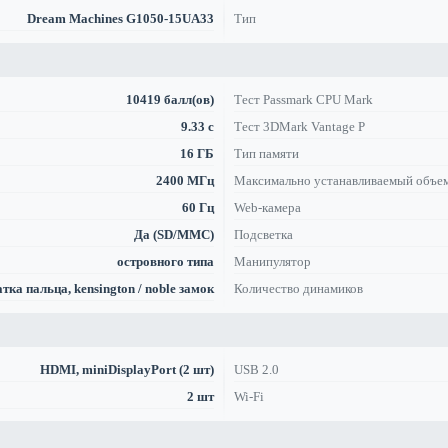
Dream Machines G1050-15UA33
Тип
10419 балл(ов)
Тест Passmark CPU Mark
9.33 с
Тест 3DMark Vantage P
16 ГБ
Тип памяти
2400 МГц
Максимально устанавливаемый объе
60 Гц
Web-камера
Да (SD/MMC)
Подсветка
островного типа
Манипулятор
тка пальца, kensington / noble замок
Количество динамиков
HDMI, miniDisplayPort (2 шт)
USB 2.0
2 шт
Wi-Fi