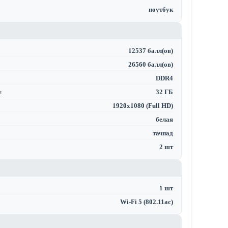
ноутбук
12537 балл(ов)
26560 балл(ов)
DDR4
м
32 ГБ
1920x1080 (Full HD)
белая
тачпад
2 шт
1 шт
Wi-Fi 5 (802.11ac)