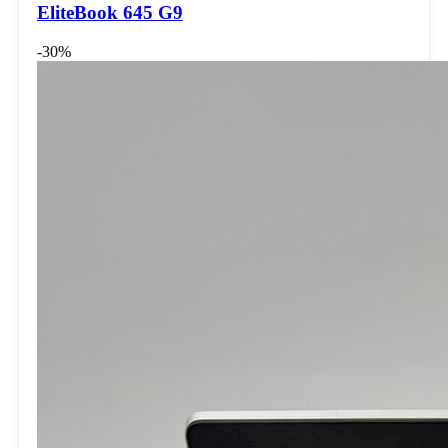
EliteBook 645 G9
-30%