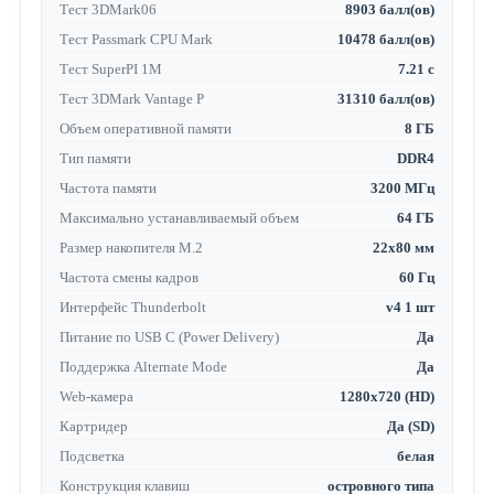
Тест 3DMark06
8903 балл(ов)
Тест Passmark CPU Mark
10478 балл(ов)
Тест SuperPI 1M
7.21 с
Тест 3DMark Vantage P
31310 балл(ов)
Объем оперативной памяти
8 ГБ
Тип памяти
DDR4
Частота памяти
3200 МГц
Максимально устанавливаемый объем
64 ГБ
Размер накопителя M.2
22x80 мм
Частота смены кадров
60 Гц
Интерфейс Thunderbolt
v4 1 шт
Питание по USB C (Power Delivery)
Да
Поддержка Alternate Mode
Да
Web-камера
1280x720 (HD)
Картридер
Да (SD)
Подсветка
белая
Конструкция клавиш
островного типа