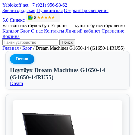
Yablokoff.net
+7 (921) 956-98-62
Звенигородская
Пушкинская
Озерки/Просвещения
5.0 Яндекс
магазин ноутбуков бу с Европы — купить бу ноутбук легко
Каталог
Блог
О нас
Контакты
Личный кабинет
Сравнение
Корзина
Поиск
Главная
/
Блог
/
Dream Machines G1650-14 (G1650-14RU55)
Dream
Ноутбук Dream Machines G1650-14
(G1650-14RU55)
Dream