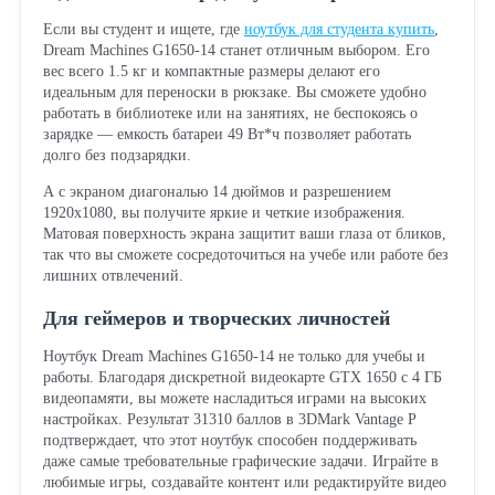
Если вы студент и ищете, где
ноутбук для студента купить
,
Dream Machines G1650-14 станет отличным выбором. Его
вес всего 1.5 кг и компактные размеры делают его
идеальным для переноски в рюкзаке. Вы сможете удобно
работать в библиотеке или на занятиях, не беспокоясь о
зарядке — емкость батареи 49 Вт*ч позволяет работать
долго без подзарядки.
А с экраном диагональю 14 дюймов и разрешением
1920x1080, вы получите яркие и четкие изображения.
Матовая поверхность экрана защитит ваши глаза от бликов,
так что вы сможете сосредоточиться на учебе или работе без
лишних отвлечений.
Для геймеров и творческих личностей
Ноутбук Dream Machines G1650-14 не только для учебы и
работы. Благодаря дискретной видеокарте GTX 1650 с 4 ГБ
видеопамяти, вы можете насладиться играми на высоких
настройках. Результат 31310 баллов в 3DMark Vantage P
подтверждает, что этот ноутбук способен поддерживать
даже самые требовательные графические задачи. Играйте в
любимые игры, создавайте контент или редактируйте видео