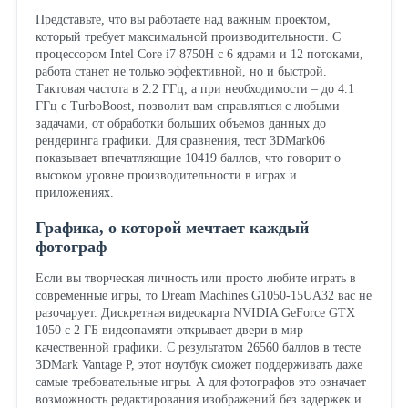
Представьте, что вы работаете над важным проектом,
который требует максимальной производительности. С
процессором Intel Core i7 8750H с 6 ядрами и 12 потоками,
работа станет не только эффективной, но и быстрой.
Тактовая частота в 2.2 ГГц, а при необходимости – до 4.1
ГГц с TurboBoost, позволит вам справляться с любыми
задачами, от обработки больших объемов данных до
рендеринга графики. Для сравнения, тест 3DMark06
показывает впечатляющие 10419 баллов, что говорит о
высоком уровне производительности в играх и
приложениях.
Графика, о которой мечтает каждый
фотограф
Если вы творческая личность или просто любите играть в
современные игры, то Dream Machines G1050-15UA32 вас не
разочарует. Дискретная видеокарта NVIDIA GeForce GTX
1050 с 2 ГБ видеопамяти открывает двери в мир
качественной графики. С результатом 26560 баллов в тесте
3DMark Vantage P, этот ноутбук сможет поддерживать даже
самые требовательные игры. А для фотографов это означает
возможность редактирования изображений без задержек и