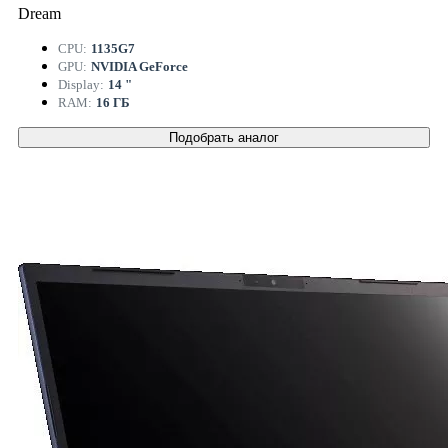
Dream
CPU:
1135G7
GPU:
NVIDIA GeForce
Display:
14 "
RAM:
16 ГБ
Подобрать аналог