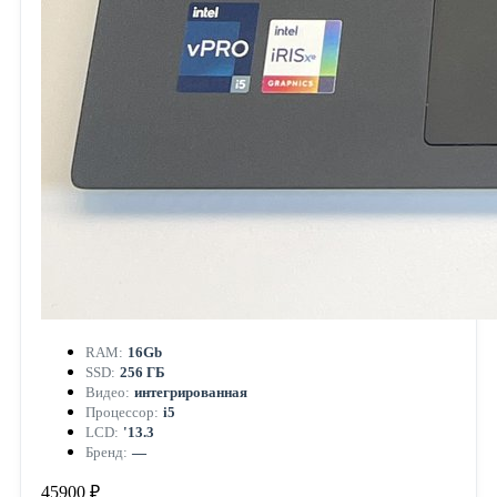
RAM:
16Gb
SSD:
256 ГБ
Видео:
интегрированная
Процессор:
i5
LCD:
'13.3
Бренд:
—
45900 ₽