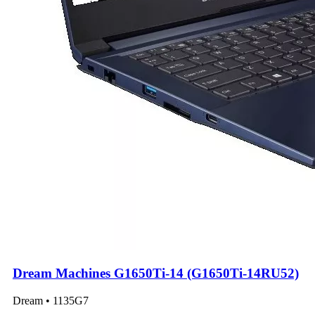
Dream Machines G1650Ti-14 (G1650Ti-14RU52)
Dream • 1135G7