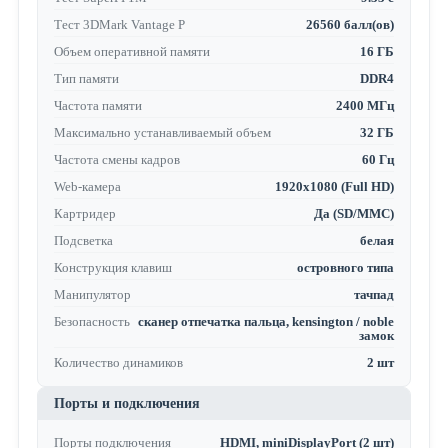
Тест 3DMark Vantage P
26560 балл(ов)
Объем оперативной памяти
16 ГБ
Тип памяти
DDR4
Частота памяти
2400 МГц
Максимально устанавливаемый объем
32 ГБ
Частота смены кадров
60 Гц
Web-камера
1920x1080 (Full HD)
Картридер
Да (SD/MMC)
Подсветка
белая
Конструкция клавиш
островного типа
Манипулятор
тачпад
Безопасность
сканер отпечатка пальца, kensington / noble
замок
Количество динамиков
2 шт
Порты и подключения
Порты подключения
HDMI, miniDisplayPort (2 шт)