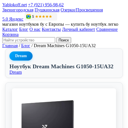
Yablokoff.net
+7 (921) 956-98-62
Звенигородская
Пушкинская
Озерки/Просвещения
5.0 Яндекс
магазин ноутбуков бу с Европы — купить бу ноутбук легко
Каталог
Блог
О нас
Контакты
Личный кабинет
Сравнение
Корзина
Поиск
Главная
/
Блог
/
Dream Machines G1050-15UA32
Dream
Ноутбук Dream Machines G1050-15UA32
Dream