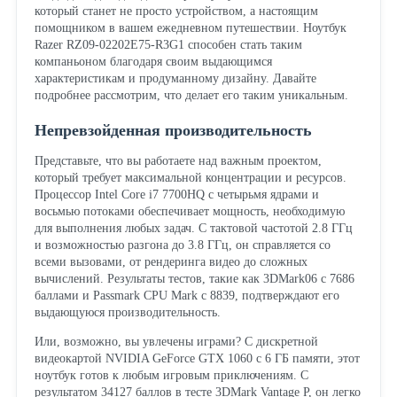
который станет не просто устройством, а настоящим
помощником в вашем ежедневном путешествии. Ноутбук
Razer RZ09-02202E75-R3G1 способен стать таким
компаньоном благодаря своим выдающимся
характеристикам и продуманному дизайну. Давайте
подробнее рассмотрим, что делает его таким уникальным.
Непревзойденная производительность
Представьте, что вы работаете над важным проектом,
который требует максимальной концентрации и ресурсов.
Процессор Intel Core i7 7700HQ с четырьмя ядрами и
восьмью потоками обеспечивает мощность, необходимую
для выполнения любых задач. С тактовой частотой 2.8 ГГц
и возможностью разгона до 3.8 ГГц, он справляется со
всеми вызовами, от рендеринга видео до сложных
вычислений. Результаты тестов, такие как 3DMark06 с 7686
баллами и Passmark CPU Mark с 8839, подтверждают его
выдающуюся производительность.
Или, возможно, вы увлечены играми? С дискретной
видеокартой NVIDIA GeForce GTX 1060 с 6 ГБ памяти, этот
ноутбук готов к любым игровым приключениям. С
результатом 34127 баллов в тесте 3DMark Vantage P, он легко