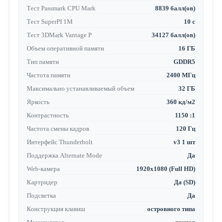
Тест Passmark CPU Mark
8839 балл(ов)
Тест SuperPI 1M
10 с
Тест 3DMark Vantage P
34127 балл(ов)
Объем оперативной памяти
16 ГБ
Тип памяти
GDDR5
Частота памяти
2400 МГц
Максимально устанавливаемый объем
32 ГБ
Яркость
360 кд/м2
Контрастность
1150 :1
Частота смены кадров
120 Гц
Интерфейс Thunderbolt
v3 1 шт
Поддержка Alternate Mode
Да
Web-камера
1920x1080 (Full HD)
Картридер
Да (SD)
Подсветка
Да
Конструкция клавиш
островного типа