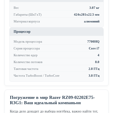
Вес
3.07 кг
Габариты (ШхГхТ)
424x281x22.5 мм
Материал корпуса
алюминий
Процессор
Модель процессора
7700HQ
Серия процессора
Core i7
Количество ядер
4
Количество потоков
8.0
Тактовая частота
2.8 ГГц
Частота TurboBoost / TurboCore
3.8 ГГц
Погружение в мир Razer RZ09-02202E75-
R3G1: Ваш идеальный компаньон
Когда дело доходит до выбора ноутбука, важно найти тот,