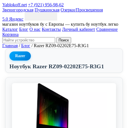
Yablokoff.net
+7 (921) 956-98-62
Звенигородская
Пушкинская
Озерки/Просвещения
5.0 Яндекс
магазин ноутбуков бу с Европы — купить бу ноутбук легко
Каталог
Блог
О нас
Контакты
Личный кабинет
Сравнение
Корзина
Поиск
Главная
/
Блог
/
Razer RZ09-02202E75-R3G1
Razer
Ноутбук Razer RZ09-02202E75-R3G1