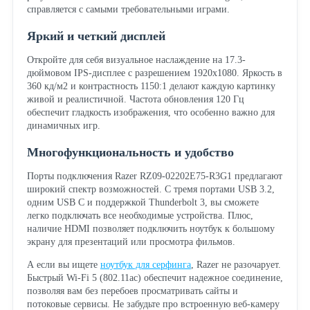
справляется с самыми требовательными играми.
Яркий и четкий дисплей
Откройте для себя визуальное наслаждение на 17.3-
дюймовом IPS-дисплее с разрешением 1920x1080. Яркость в
360 кд/м2 и контрастность 1150:1 делают каждую картинку
живой и реалистичной. Частота обновления 120 Гц
обеспечит гладкость изображения, что особенно важно для
динамичных игр.
Многофункциональность и удобство
Порты подключения Razer RZ09-02202E75-R3G1 предлагают
широкий спектр возможностей. С тремя портами USB 3.2,
одним USB C и поддержкой Thunderbolt 3, вы сможете
легко подключать все необходимые устройства. Плюс,
наличие HDMI позволяет подключить ноутбук к большому
экрану для презентаций или просмотра фильмов.
А если вы ищете
ноутбук для серфинга
, Razer не разочарует.
Быстрый Wi-Fi 5 (802.11ac) обеспечит надежное соединение,
позволяя вам без перебоев просматривать сайты и
потоковые сервисы. Не забудьте про встроенную веб-камеру