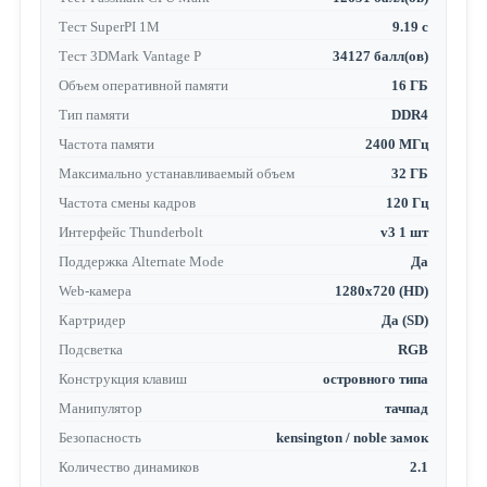
Тест SuperPI 1M
9.19 с
Тест 3DMark Vantage P
34127 балл(ов)
Объем оперативной памяти
16 ГБ
Тип памяти
DDR4
Частота памяти
2400 МГц
Максимально устанавливаемый объем
32 ГБ
Частота смены кадров
120 Гц
Интерфейс Thunderbolt
v3 1 шт
Поддержка Alternate Mode
Да
Web-камера
1280x720 (HD)
Картридер
Да (SD)
Подсветка
RGB
Конструкция клавиш
островного типа
Манипулятор
тачпад
Безопасность
kensington / noble замок
Количество динамиков
2.1