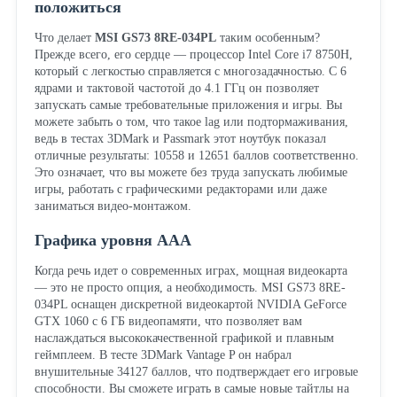
положиться
Что делает
MSI GS73 8RE-034PL
таким особенным?
Прежде всего, его сердце — процессор Intel Core i7 8750H,
который с легкостью справляется с многозадачностью. С 6
ядрами и тактовой частотой до 4.1 ГГц он позволяет
запускать самые требовательные приложения и игры. Вы
можете забыть о том, что такое lag или подтормаживания,
ведь в тестах 3DMark и Passmark этот ноутбук показал
отличные результаты: 10558 и 12651 баллов соответственно.
Это означает, что вы можете без труда запускать любимые
игры, работать с графическими редакторами или даже
заниматься видео-монтажом.
Графика уровня AAA
Когда речь идет о современных играх, мощная видеокарта
— это не просто опция, а необходимость. MSI GS73 8RE-
034PL оснащен дискретной видеокартой NVIDIA GeForce
GTX 1060 с 6 ГБ видеопамяти, что позволяет вам
наслаждаться высококачественной графикой и плавным
геймплеем. В тесте 3DMark Vantage P он набрал
внушительные 34127 баллов, что подтверждает его игровые
способности. Вы сможете играть в самые новые тайтлы на