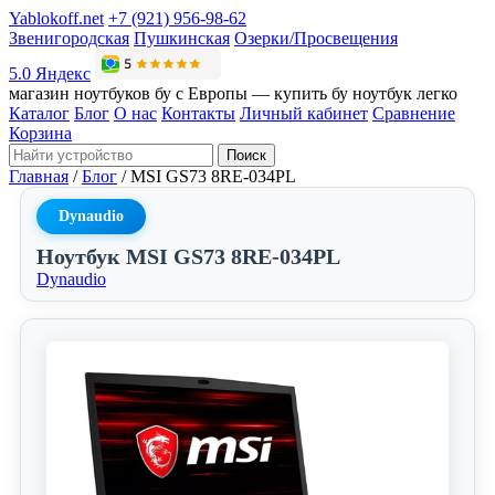
Yablokoff.net
+7 (921) 956-98-62
Звенигородская
Пушкинская
Озерки/Просвещения
5.0 Яндекс
магазин ноутбуков бу с Европы — купить бу ноутбук легко
Каталог
Блог
О нас
Контакты
Личный кабинет
Сравнение
Корзина
Поиск
Главная
/
Блог
/
MSI GS73 8RE-034PL
Dynaudio
Ноутбук MSI GS73 8RE-034PL
Dynaudio