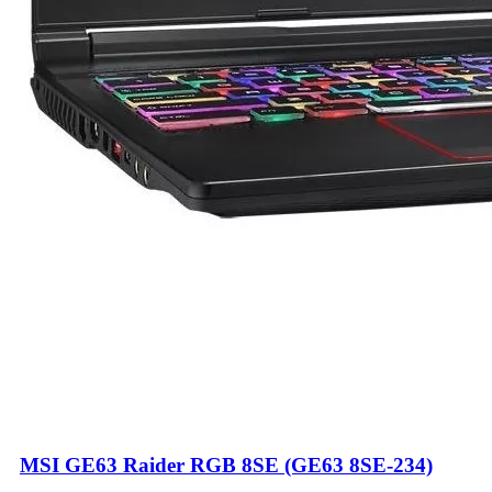
MSI GE63 Raider RGB 8SE (GE63 8SE-234)