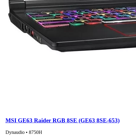
MSI GE63 Raider RGB 8SE (GE63 8SE-653)
Dynaudio • 8750H