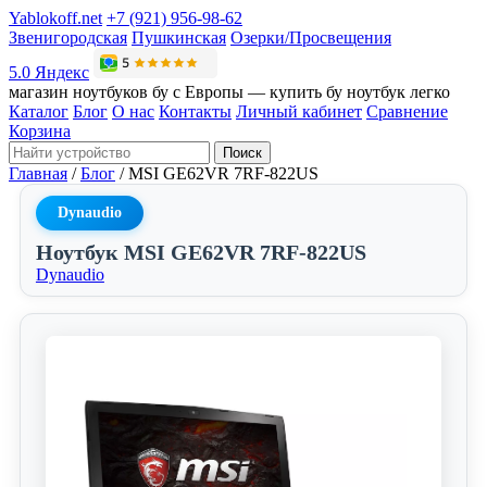
Yablokoff.net
+7 (921) 956-98-62
Звенигородская
Пушкинская
Озерки/Просвещения
5.0 Яндекс
магазин ноутбуков бу с Европы — купить бу ноутбук легко
Каталог
Блог
О нас
Контакты
Личный кабинет
Сравнение
Корзина
Поиск
Главная
/
Блог
/
MSI GE62VR 7RF-822US
Dynaudio
Ноутбук MSI GE62VR 7RF-822US
Dynaudio