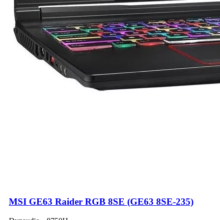
MSI GE63 Raider RGB 8SE (GE63 8SE-235)