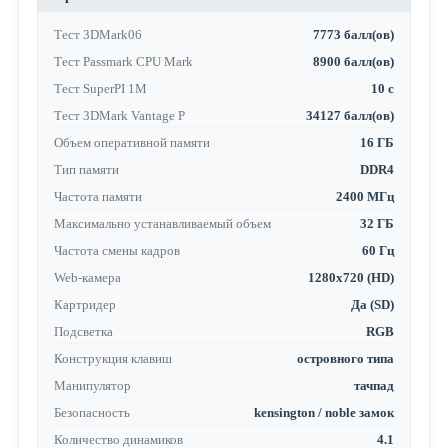
Тест 3DMark06
7773 балл(ов)
Тест Passmark CPU Mark
8900 балл(ов)
Тест SuperPI 1M
10 с
Тест 3DMark Vantage P
34127 балл(ов)
Объем оперативной памяти
16 ГБ
Тип памяти
DDR4
Частота памяти
2400 МГц
Максимально устанавливаемый объем
32 ГБ
Частота смены кадров
60 Гц
Web-камера
1280x720 (HD)
Картридер
Да (SD)
Подсветка
RGB
Конструкция клавиш
островного типа
Манипулятор
тачпад
Безопасность
kensington / noble замок
Количество динамиков
4.1