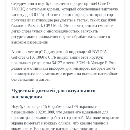
Сердцем этого ноутбука является процессор Intel Core i7
7700HQ с четырьмя ядрами, который обеспечивает тактовую
частоту до 3.8 ГГц. Это не просто цифры; этот процессор
получил впечатляющие результаты в тестах, таких как 8900
баллов в Passmark CPU Mark. Это значит, что вы сможете
легко справляться с многозадачностью, запускать
ресурсоемкие приложения и даже обрабатывать видео в
высоком разрешении.
А что насчет игр? С дискретной видеокартой NVIDIA
GeForce GTX 1060 с 6 ГБ видеопамяти этот ноутбук
показывает результаты 34127 в тесте 3DMark Vantage P. Это
делает его отличным выбором для геймеров, которые хотят
наслаждаться современными играми на высоких настройках
без заиканий и лагов.
Чудесный дисплей для визуального
наслаждения
Ноутбук оснащен 15.6-дюймовым IPS экраном с
разрешением 1920x1080, что делает его идеальным для
просмотра фильмов и работы с графикой. Матовое покрытие
экрана помогает избежать бликов, что крайне удобно в
ярком свете. Вы сможете наслаждаться яркими и