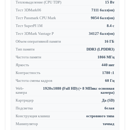
Тепловыделение (CPU TDP)
15 Вт
Тест 3DMark06
7111 балл(ов)
Тест Passmark CPU Mark
9054 балл(ов)
Тест SuperPI 1M
8.4 с
Тест 3DMark Vantage P
34127 балл(ов)
Объем оперативной памяти
16 ГБ
Тип памяти
DDR3 (LPDDR3)
Частота памяти
1866 МГц
Яркость
440 нит
Контрастность
1780 :1
Частота смены кадров
60 Гц
Web-
1920x1080 (Full HD) (+ 8 МПикс основная
камера
камера)
Картридер
Да (SD)
Подсветка
белая
Конструкция клавиш
островного типа
Манипулятор
тачпад