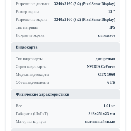
Разрешение дисплея
3240x2160 (3:2) (PixelSense Display)
Размер экрана
15 "
Разрешение экрана
3240x2160 (3:2) (PixelSense Display)
Тип матрицы
IPS
Покрытие экрана
глянцевое
Видеокарта
Тип видеокарты
дискретная
Серия видеокарты
NVIDIA GeForce
Модель видеокарты
GTX 1060
Объем видеопамяти
6 ГБ
Физические характеристики
Вес
1.91 кг
Габариты (ШхГхТ)
343x251x23 мм
Материал корпуса
магниевый сплав