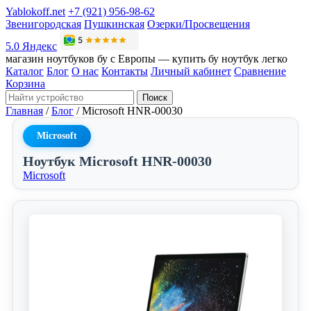
Yablokoff.net
+7 (921) 956-98-62
Звенигородская
Пушкинская
Озерки/Просвещения
5.0 Яндекс
магазин ноутбуков бу с Европы — купить бу ноутбук легко
Каталог
Блог
О нас
Контакты
Личный кабинет
Сравнение
Корзина
Поиск
Главная
/
Блог
/
Microsoft HNR-00030
Microsoft
Ноутбук Microsoft HNR-00030
Microsoft