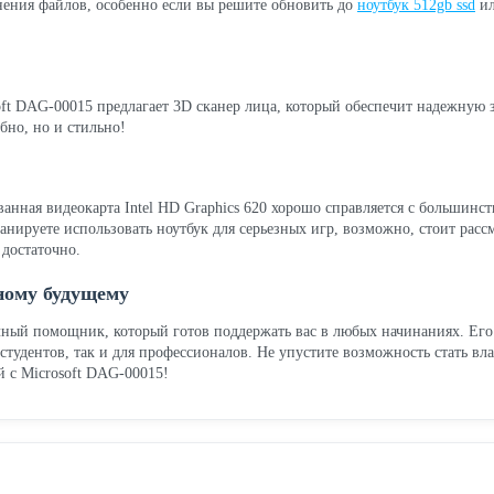
анения файлов, особенно если вы решите обновить до
ноутбук 512gb ssd
ил
oft DAG-00015 предлагает 3D сканер лица, который обеспечит надежную 
бно, но и стильно!
ванная видеокарта Intel HD Graphics 620 хорошо справляется с большинс
анируете использовать ноутбук для серьезных игр, возможно, стоит рас
 достаточно.
ному будущему
ичный помощник, который готов поддержать вас в любых начинаниях. Его
тудентов, так и для профессионалов. Не упустите возможность стать вла
й с Microsoft DAG-00015!