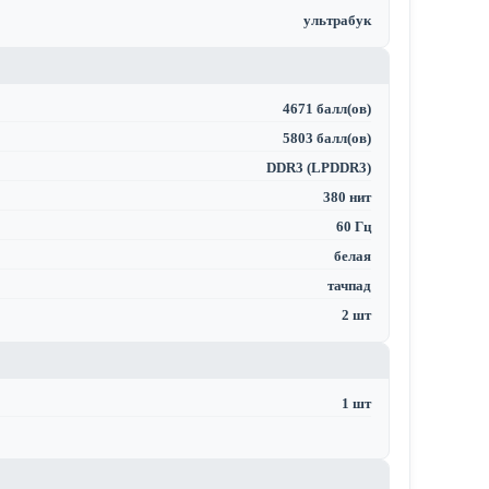
ультрабук
4671 балл(ов)
5803 балл(ов)
DDR3 (LPDDR3)
380 нит
60 Гц
белая
тачпад
2 шт
1 шт