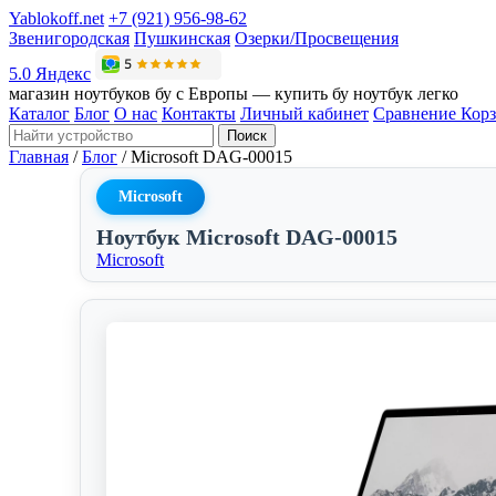
Yablokoff.net
+7 (921) 956-98-62
Звенигородская
Пушкинская
Озерки/Просвещения
5.0 Яндекс
магазин ноутбуков бу с Европы — купить бу ноутбук легко
Каталог
Блог
О нас
Контакты
Личный кабинет
Сравнение
Кор
Поиск
Главная
/
Блог
/
Microsoft DAG-00015
Microsoft
Ноутбук Microsoft DAG-00015
Microsoft