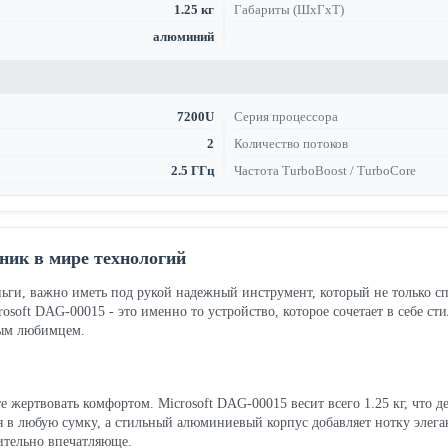
1.25 кг
Габариты (ШхГхТ)
алюминий
7200U
Серия процессора
2
Количество потоков
2.5 ГГц
Частота TurboBoost / TurboCore
ник в мире технологий
ньги, важно иметь под рукой надежный инструмент, который не только с
oft DAG-00015 - это именно то устройство, которое сочетает в себе ст
вым любимцем.
те жертвовать комфортом. Microsoft DAG-00015 весит всего 1.25 кг, что д
 в любую сумку, а стильный алюминиевый корпус добавляет нотку элегант
вительно впечатляюще.