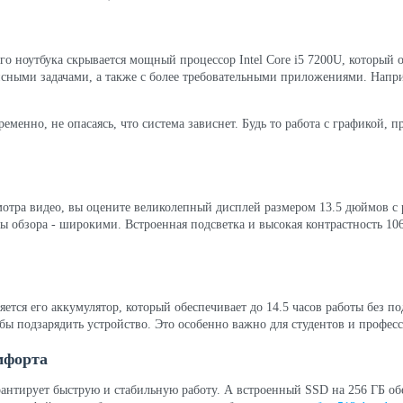
го ноутбука скрывается мощный процессор Intel Core i5 7200U, который 
сными задачами, а также с более требовательными приложениями. Напри
еменно, не опасаясь, что система зависнет. Будь то работа с графикой, 
мотра видео, вы оцените великолепный дисплей размером 13.5 дюймов с 
ы обзора - широкими. Встроенная подсветка и высокая контрастность 10
тся его аккумулятор, который обеспечивает до 14.5 часов работы без п
е бы подзарядить устройство. Это особенно важно для студентов и профе
мфорта
антирует быструю и стабильную работу. А встроенный SSD на 256 ГБ об