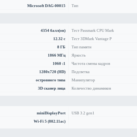
Microsoft DAG-00015
Тип
4354 балл(ов)
Тест Passmark CPU Mark
12.32 с
Тест 3DMark Vantage P
8 ГБ
Тип памяти
1866 МГц
Яркость
1060 :1
Частота смены кадров
1280x720 (HD)
Подсветка
островного типа
Манипулятор
3D сканер лица
Количество динамиков
miniDisplayPort
USB 3.2 gen1
Wi-Fi 5 (802.11ac)