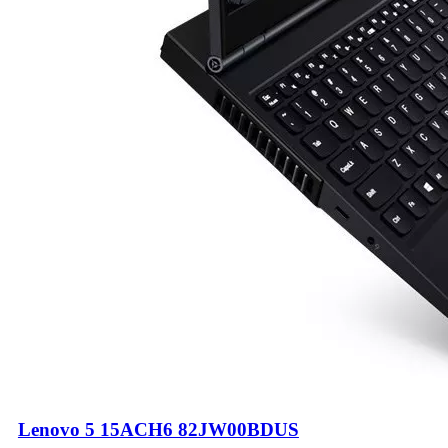
Lenovo 5 15ACH6 82JW00BDUS