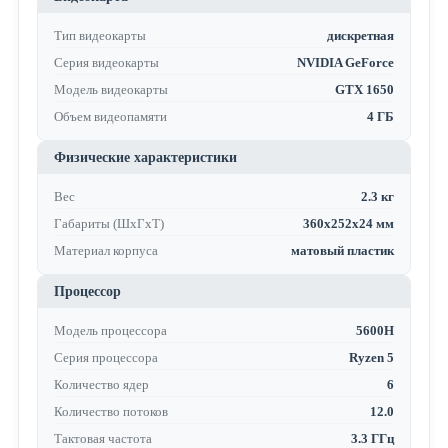
Тип видеокарты
дискретная
Серия видеокарты
NVIDIA GeForce
Модель видеокарты
GTX 1650
Объем видеопамяти
4 ГБ
Физические характеристики
Вес
2.3 кг
Габариты (ШхГхТ)
360x252x24 мм
Материал корпуса
матовый пластик
Процессор
Модель процессора
5600H
Серия процессора
Ryzen 5
Количество ядер
6
Количество потоков
12.0
Тактовая частота
3.3 ГГц