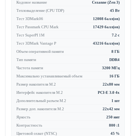
Кодовое название
Cezanne (Zen 3)
Тепловыделение (CPU TDP)
45 Вт
Тест 3DMark06
12008 балл(ов)
Тест Passmark CPU Mark
17429 балл(ов)
Тест SuperPI 1M
7.2 с
Тест 3DMark Vantage P
43216 балл(ов)
Объем оперативной памяти
8 ГБ
Тип памяти
DDR4
Частота памяти
3200 МГц
Максимально устанавливаемый объем
16 ГБ
Размер накопителя M.2
22x80 мм
Интерфейс накопителя M.2
PCI-E 3.0 4x
Дополнительный разъем M.2
1 шт
Размер доп. накопителя M.2
22x42 мм
Яркость
250 нит
Контрастность
800 :1
Цветовой охват (NTSC)
45 %