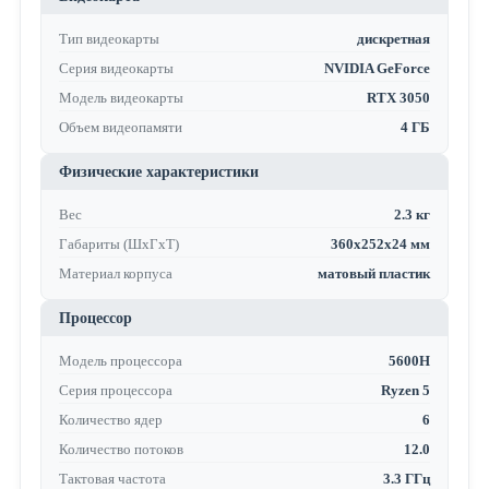
Тип видеокарты
дискретная
Серия видеокарты
NVIDIA GeForce
Модель видеокарты
RTX 3050
Объем видеопамяти
4 ГБ
Физические характеристики
Вес
2.3 кг
Габариты (ШхГхТ)
360x252x24 мм
Материал корпуса
матовый пластик
Процессор
Модель процессора
5600H
Серия процессора
Ryzen 5
Количество ядер
6
Количество потоков
12.0
Тактовая частота
3.3 ГГц