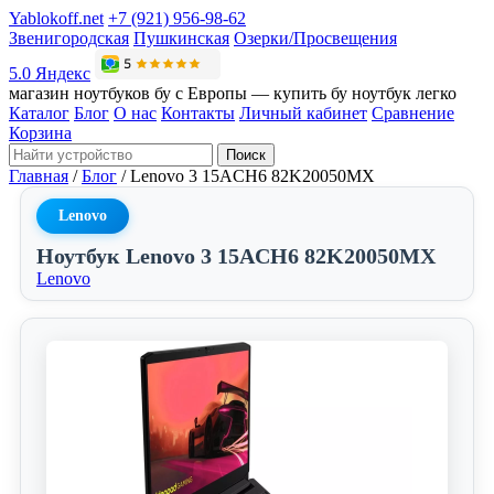
Yablokoff.net
+7 (921) 956-98-62
Звенигородская
Пушкинская
Озерки/Просвещения
5.0 Яндекс
магазин ноутбуков бу с Европы — купить бу ноутбук легко
Каталог
Блог
О нас
Контакты
Личный кабинет
Сравнение
Корзина
Поиск
Главная
/
Блог
/
Lenovo 3 15ACH6 82K20050MX
Lenovo
Ноутбук Lenovo 3 15ACH6 82K20050MX
Lenovo