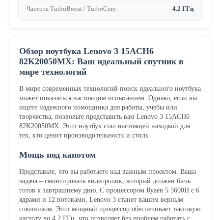
Частота TurboBoost / TurboCore
4.2 ГГц
Обзор ноутбука Lenovo 3 15ACH6
82K20050MX: Ваш идеальный спутник в
мире технологий
В мире современных технологий поиск идеального ноутбука
может показаться настоящим испытанием. Однако, если вы
ищете надежного помощника для работы, учебы или
творчества, позвольте представить вам Lenovo 3 15ACH6
82K20050MX. Этот ноутбук стал настоящей находкой для
тех, кто ценит производительность и стиль.
Мощь под капотом
Представьте, что вы работаете над важным проектом. Ваша
задача – смонтировать видеоролик, который должен быть
готов к завтрашнему дню. С процессором Ryzen 5 5600H с 6
ядрами и 12 потоками, Lenovo 3 станет вашим верным
союзником. Этот мощный процессор обеспечивает тактовую
частоту до 4.2 ГГц, что позволяет без проблем работать с