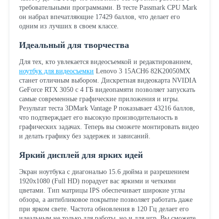
требовательными программами. В тесте Passmark CPU Mark
он набрал впечатляющие 17429 баллов, что делает его
одним из лучших в своем классе.
Идеальный для творчества
Для тех, кто увлекается видеосъемкой и редактированием,
ноутбук для видеосъемки
Lenovo 3 15ACH6 82K20050MX
станет отличным выбором. Дискретная видеокарта NVIDIA
GeForce RTX 3050 с 4 ГБ видеопамяти позволяет запускать
самые современные графические приложения и игры.
Результат теста 3DMark Vantage P показывает 43216 баллов,
что подтверждает его высокую производительность в
графических задачах. Теперь вы сможете монтировать видео
и делать графику без задержек и зависаний.
Яркий дисплей для ярких идей
Экран ноутбука с диагональю 15.6 дюйма и разрешением
1920x1080 (Full HD) порадует вас яркими и четкими
цветами. Тип матрицы IPS обеспечивает широкие углы
обзора, а антибликовое покрытие позволяет работать даже
при ярком свете. Частота обновления в 120 Гц делает его
идеальным не только для работы, но и для игр. Вы сможете