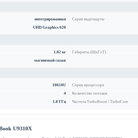
интегрированная
Серия видеокарты
UHD Graphics 620
1.02 кг
Габариты (ШхГхТ)
магниевый сплав
10610U
Серия процессора
4
Количество потоков
1.8 ГГц
Частота TurboBoost / TurboCore
eBook U9310X