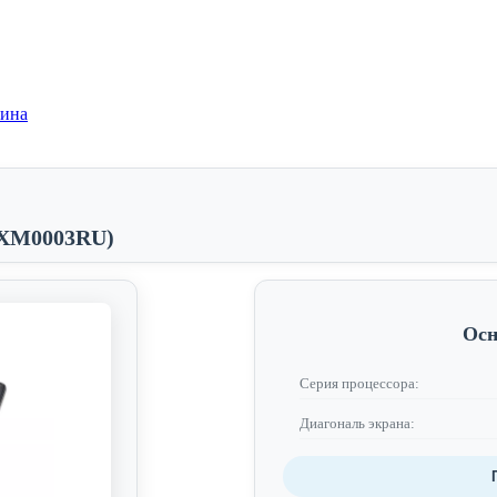
зина
31XM0003RU)
Осн
Серия процессора:
Диагональ экрана: