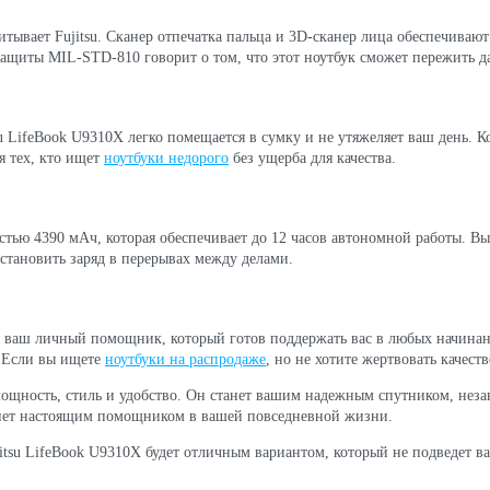
итывает Fujitsu. Сканер отпечатка пальца и 3D-сканер лица обеспечива
защиты MIL-STD-810 говорит о том, что этот ноутбук сможет пережить д
su LifeBook U9310X легко помещается в сумку и не утяжеляет ваш день. К
я тех, кто ищет
ноутбуки недорого
без ущерба для качества.
стью 4390 мАч, которая обеспечивает до 12 часов автономной работы. Вы с
сстановить заряд в перерывах между делами.
то ваш личный помощник, который готов поддержать вас в любых начинан
. Если вы ищете
ноутбуки на распродаже
, но не хотите жертвовать качес
мощность, стиль и удобство. Он станет вашим надежным спутником, незав
анет настоящим помощником в вашей повседневной жизни.
jitsu LifeBook U9310X будет отличным вариантом, который не подведет вас