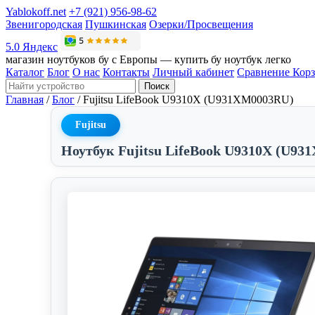
Yablokoff.net
+7 (921) 956-98-62
Звенигородская
Пушкинская
Озерки/Просвещения
5.0 Яндекс
магазин ноутбуков бу с Европы — купить бу ноутбук легко
Каталог
Блог
О нас
Контакты
Личный кабинет
Сравнение
Кор
Поиск
Главная
/
Блог
/
Fujitsu LifeBook U9310X (U931XM0003RU)
Fujitsu
Ноутбук Fujitsu LifeBook U9310X (U9