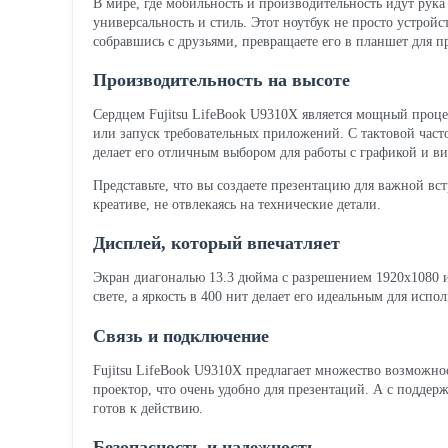
В мире, где мобильность и производительность идут рука
универсальность и стиль. Этот ноутбук не просто устройс
собравшись с друзьями, превращаете его в планшет для 
Производительность на высоте
Сердцем Fujitsu LifeBook U9310X является мощный процес
или запуск требовательных приложений. С тактовой часто
делает его отличным выбором для работы с графикой и в
Представьте, что вы создаете презентацию для важной встр
креативе, не отвлекаясь на технические детали.
Дисплей, который впечатляет
Экран диагональю 13.3 дюйма с разрешением 1920x1080 и
свете, а яркость в 400 нит делает его идеальным для ис
Связь и подключение
Fujitsu LifeBook U9310X предлагает множество возможно
проектор, что очень удобно для презентаций. А с поддерж
готов к действию.
Безопасность и надежность