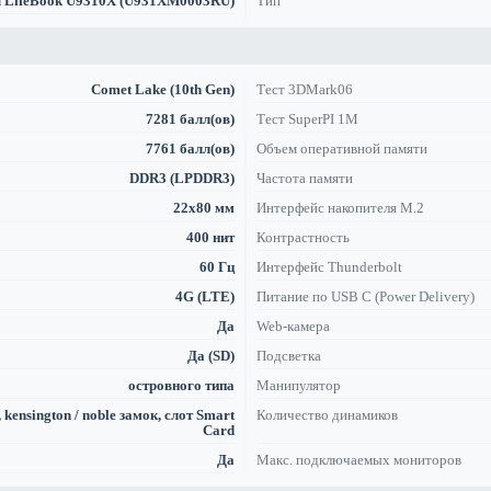
su LifeBook U9310X (U931XM0003RU)
Тип
Comet Lake (10th Gen)
Тест 3DMark06
7281 балл(ов)
Тест SuperPI 1M
7761 балл(ов)
Объем оперативной памяти
DDR3 (LPDDR3)
Частота памяти
22x80 мм
Интерфейс накопителя M.2
400 нит
Контрастность
60 Гц
Интерфейс Thunderbolt
4G (LTE)
Питание по USB C (Power Delivery)
Да
Web-камера
Да (SD)
Подсветка
островного типа
Манипулятор
kensington / noble замок, слот Smart
Количество динамиков
Card
Да
Макс. подключаемых мониторов