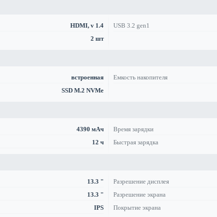
HDMI, v 1.4
USB 3.2 gen1
2 шт
встроенная
Емкость накопителя
SSD M.2 NVMe
4390 мАч
Время зарядки
12 ч
Быстрая зарядка
13.3 "
Разрешение дисплея
13.3 "
Разрешение экрана
IPS
Покрытие экрана