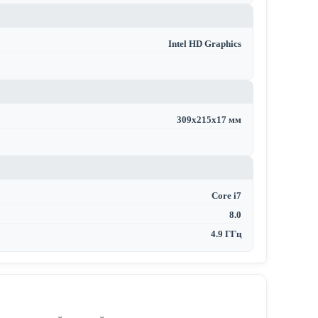
Intel HD Graphics
309x215x17 мм
Core i7
8.0
4.9 ГГц