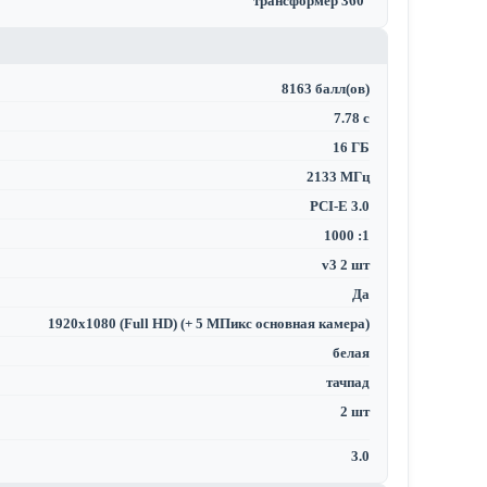
трансформер 360°
8163 балл(ов)
7.78 с
16 ГБ
2133 МГц
PCI-E 3.0
1000 :1
v3 2 шт
Да
1920x1080 (Full HD) (+ 5 МПикс основная камера)
белая
тачпад
2 шт
3.0