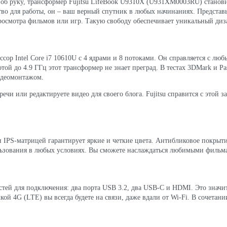
 об руку, трансформер Fujitsu LifeBook U9310X (U931XM0003RU) станови
тво для работы, он – ваш верный спутник в любых начинаниях. Представь
просмотра фильмов или игр. Такую свободу обеспечивает уникальный ди
сор Intel Core i7 10610U с 4 ядрами и 8 потоками. Он справляется с лю
той до 4.9 ГГц этот трансформер не знает преград. В тестах 3DMark и P
идеомонтажом.
ечи или редактируете видео для своего блога. Fujitsu справится с этой з
 IPS-матрицей гарантирует яркие и четкие цвета. Антибликовое покрыти
пользования в любых условиях. Вы сможете наслаждаться любимыми фильма
стей для подключения: два порта USB 3.2, два USB-C и HDMI. Это знач
кой 4G (LTE) вы всегда будете на связи, даже вдали от Wi-Fi. В сочетан