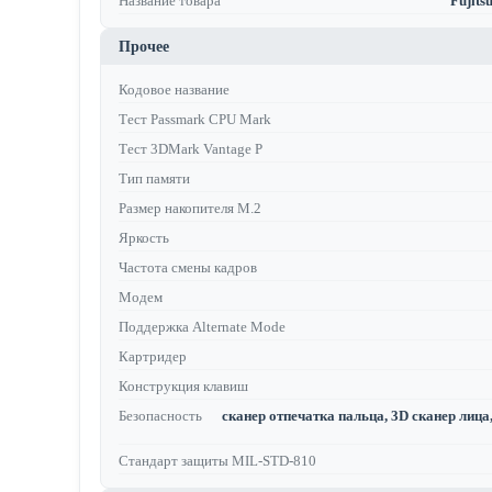
Название товара
Fujit
Прочее
Кодовое название
Тест Passmark CPU Mark
Тест 3DMark Vantage P
Тип памяти
Размер накопителя M.2
Яркость
Частота смены кадров
Модем
Поддержка Alternate Mode
Картридер
Конструкция клавиш
Безопасность
сканер отпечатка пальца, 3D сканер лица, 
Стандарт защиты MIL-STD-810