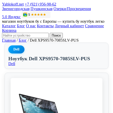
Yablokoff.net
+7 (921) 956-98-62
Звенигородская
Пушкинская
Озерки/Просвещения
5.0 Яндекс
магазин ноутбуков бу с Европы — купить бу ноутбук легко
Каталог
Блог
О нас
Контакты
Личный кабинет
Сравнение
Корзина
Поиск
Главная
/
Блог
/
Dell XPS9570-7085SLV-PUS
Dell
Ноутбук Dell XPS9570-7085SLV-PUS
Dell