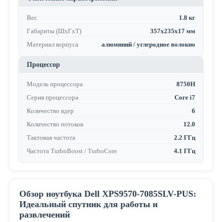
Вес
1.8 кг
Габариты (ШхГхТ)
357x235x17 мм
Материал корпуса
алюминий / углеродное волокно
Процессор
Модель процессора
8750H
Серия процессора
Core i7
Количество ядер
6
Количество потоков
12.0
Тактовая частота
2.2 ГГц
Частота TurboBoost / TurboCore
4.1 ГГц
Обзор ноутбука Dell XPS9570-7085SLV-PUS:
Идеальный спутник для работы и
развлечений