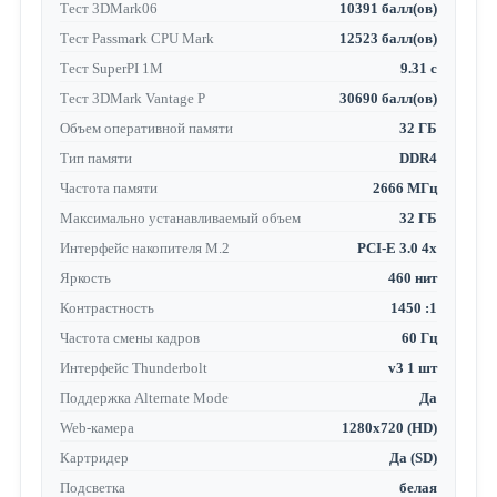
Тест 3DMark06
10391 балл(ов)
Тест Passmark CPU Mark
12523 балл(ов)
Тест SuperPI 1M
9.31 с
Тест 3DMark Vantage P
30690 балл(ов)
Объем оперативной памяти
32 ГБ
Тип памяти
DDR4
Частота памяти
2666 МГц
Максимально устанавливаемый объем
32 ГБ
Интерфейс накопителя M.2
PCI-E 3.0 4x
Яркость
460 нит
Контрастность
1450 :1
Частота смены кадров
60 Гц
Интерфейс Thunderbolt
v3 1 шт
Поддержка Alternate Mode
Да
Web-камера
1280x720 (HD)
Картридер
Да (SD)
Подсветка
белая