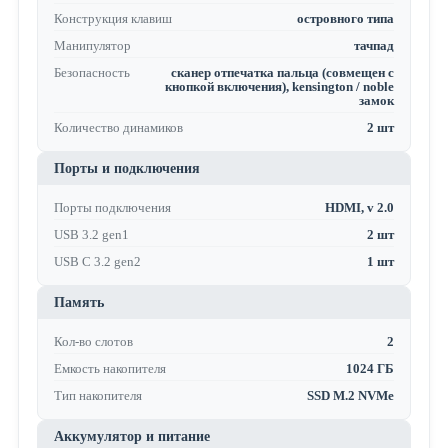
Конструкция клавиш
островного типа
Манипулятор
тачпад
Безопасность
сканер отпечатка пальца (совмещен с
кнопкой включения), kensington / noble
замок
Количество динамиков
2 шт
Порты и подключения
Порты подключения
HDMI, v 2.0
USB 3.2 gen1
2 шт
USB C 3.2 gen2
1 шт
Память
Кол-во слотов
2
Емкость накопителя
1024 ГБ
Тип накопителя
SSD M.2 NVMe
Аккумулятор и питание