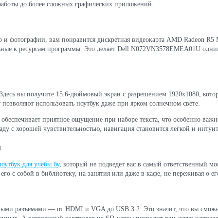
 работы до более сложных графических приложений.
о и фотографии, вам понравится дискретная видеокарта AMD Radeon R5 
ельные к ресурсам программы. Это делает Dell N072VN3578EMEA01U одни
 Здесь вы получите 15.6-дюймовый экран с разрешением 1920x1080, кото
 позволяют использовать ноутбук даже при ярком солнечном свете.
 обеспечивает приятное ощущение при наборе текста, что особенно важн
аду с хорошей чувствительностью, навигация становится легкой и интуи
ы
ноутбук для учебы бу
, который не подведет вас в самый ответственный мом
го с собой в библиотеку, на занятия или даже в кафе, не переживая о ег
мыми разъемами — от HDMI и VGA до USB 3.2. Это значит, что вы сможет