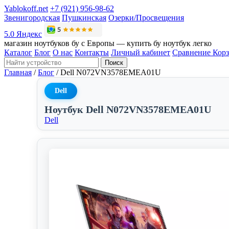
Yablokoff.net
+7 (921) 956-98-62
Звенигородская
Пушкинская
Озерки/Просвещения
5.0 Яндекс
магазин ноутбуков бу с Европы — купить бу ноутбук легко
Каталог
Блог
О нас
Контакты
Личный кабинет
Сравнение
Кор
Поиск
Главная
/
Блог
/
Dell N072VN3578EMEA01U
Dell
Ноутбук Dell N072VN3578EMEA01U
Dell