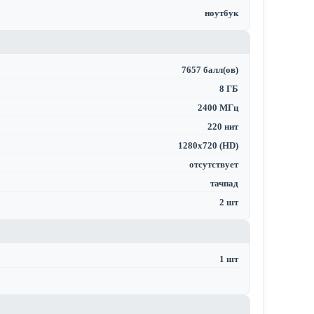
ноутбук
7657 балл(ов)
8 ГБ
2400 МГц
220 нит
1280x720 (HD)
отсутствует
тачпад
2 шт
1 шт