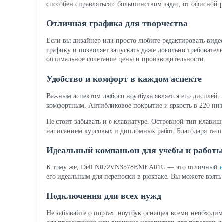
способен справляться с большинством задач, от офисной
Отличная графика для творчества
Если вы дизайнер или просто любите редактировать виде
графику и позволяет запускать даже довольно требоват
оптимальное сочетание цены и производительности.
Удобство и комфорт в каждом аспекте
Важным аспектом любого ноутбука является его дисплей.
комфортным. Антибликовое покрытие и яркость в 220 нит
Не стоит забывать и о клавиатуре. Островной тип клавиш
написанием курсовых и дипломных работ. Благодаря тачп
Идеальный компаньон для учебы и работ
К тому же, Dell N072VN3578EMEA01U — это отличный
его идеальным для переноски в рюкзаке. Вы можете взять е
Подключения для всех нужд
Не забывайте о портах: ноутбук оснащен всеми необходи