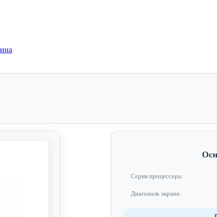
зина
Осн
Серия процессора:
Диагональ экрана: