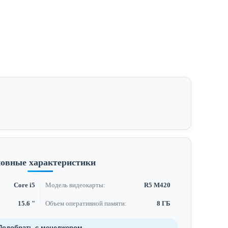
овные характеристики
Core i5
Модель видеокарты:
R5 M420
15.6 "
Объем оперативной памяти:
8 ГБ
Подобрать с менеджером