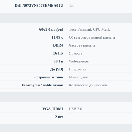
Dell N072VN3578EMEA01U
Тип
6063 балл(ов)
Тест Passmark CPU Mark
11.09 с
Объем оперативной памяти
DDR4
Частота памяти
16 ГБ
Яркость
60 Гц
Web-камера
Да (SD)
Подсветка
островного типа
Манипулятор
kensington / noble замок
Количество динамиков
VGA, HDMI
USB 2.0
2 шт