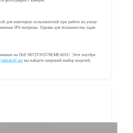
ть фотографии с камеры.
й для некоторых пользователей при работе на улице.
ременные IPS-матрицы. Однако для большинства задач
 внимание на Dell N072VN3578EMEA01U. Этот ноутбук
е
yablokoff.net
вы найдете широкий выбор моделей,