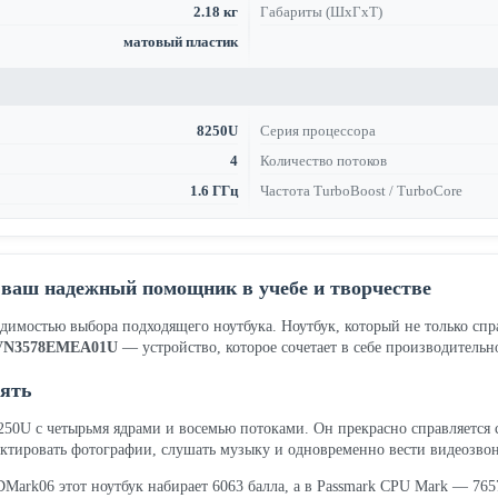
2.18 кг
Габариты (ШхГхТ)
матовый пластик
8250U
Серия процессора
4
Количество потоков
1.6 ГГц
Частота TurboBoost / TurboCore
ваш надежный помощник в учебе и творчестве
одимостью выбора подходящего ноутбука. Ноутбук, который не только сп
2VN3578EMEA01U
— устройство, которое сочетает в себе производительн
рять
 8250U с четырьмя ядрами и восемью потоками. Он прекрасно справляется
ктировать фотографии, слушать музыку и одновременно вести видеозвон
Mark06 этот ноутбук набирает 6063 балла, а в Passmark CPU Mark — 7657