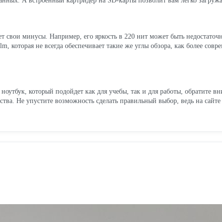
анных. А встроенный картридер на SD-карты позволит вам легко загружа
свои минусы. Например, его яркость в 220 нит может быть недостаточно
, которая не всегда обеспечивает такие же углы обзора, как более сов
оутбук, который подойдет как для учебы, так и для работы, обратите
ства. Не упустите возможность сделать правильный выбор, ведь на сайт