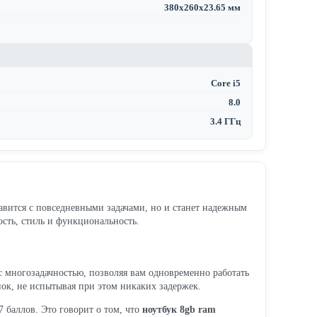
380x260x23.65 мм
Core i5
8.0
3.4 ГГц
равится с повседневными задачами, но и станет надежным
ость, стиль и функциональность.
 с многозадачностью, позволяя вам одновременно работать
ок, не испытывая при этом никаких задержек.
 баллов. Это говорит о том, что
ноутбук 8gb ram