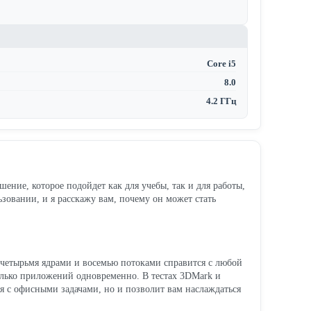
Core i5
8.0
4.2 ГГц
ние, которое подойдет как для учебы, так и для работы,
овании, и я расскажу вам, почему он может стать
с четырьмя ядрами и восемью потоками справится с любой
сколько приложений одновременно. В тестах 3DMark и
тся с офисными задачами, но и позволит вам наслаждаться