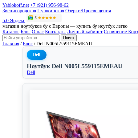
Yablokoff.net
+7 (921) 956-98-62
Звенигородская
Пушкинская
Озерки/Просвещения
5.0 Яндекс
магазин ноутбуков бу с Европы — купить бу ноутбук легко
Каталог
Блог
О нас
Контакты
Личный кабинет
Сравнение
Кор
Поиск
Главная
/
Блог
/
Dell N005L559115EMEAU
Dell
Ноутбук Dell N005L559115EMEAU
Dell