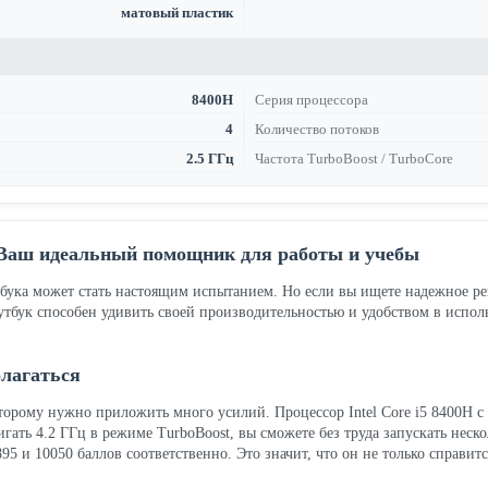
матовый пластик
8400H
Серия процессора
4
Количество потоков
2.5 ГГц
Частота TurboBoost / TurboCore
 Ваш идеальный помощник для работы и учебы
ука может стать настоящим испытанием. Но если вы ищете надежное реше
бук способен удивить своей производительностью и удобством в использ
олагаться
оторому нужно приложить много усилий. Процессор Intel Core i5 8400H 
тигать 4.2 ГГц в режиме TurboBoost, вы сможете без труда запускать не
95 и 10050 баллов соответственно. Это значит, что он не только справи