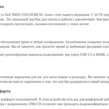
ва
, то Dell N005L559115EMEAU точно стоит вашего внимания. С 16 ГБ оп
ых. Это идеальный ноутбук для таблиц и работы с документами. Быстрая
оздавать презентации, вызывая восхищение у своих коллег.
обеспечивает яркие и четкие изображения. Антибликовое покрытие позво
плавным. Вы не заметите, как пролетит время за любимыми фильмами или
ает разнообразные варианты подключения: три порта USB 3.2 и HDMI, а
тличным вариантом для тех, кто часто бывает в разъездах. Вы сможете ле
позволят вам не переживать о том, что ноутбук разрядится в самый непо
форта
о комфорте пользователей. В этом устройстве есть все для комфортной раб
мера с разрешением 1280x720 позволит вам проводить видеоконференции 