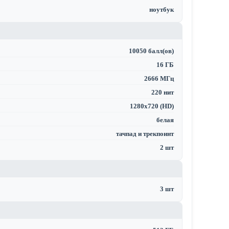
ноутбук
10050 балл(ов)
16 ГБ
2666 МГц
220 нит
1280x720 (HD)
белая
тачпад и трекпоинт
2 шт
3 шт