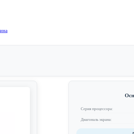
зина
Осн
Серия процессора:
Диагональ экрана: