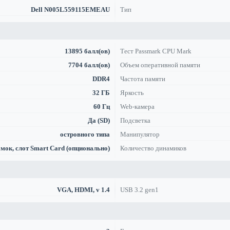
Dell N005L559115EMEAU
Тип
13895 балл(ов)
Тест Passmark CPU Mark
7704 балл(ов)
Объем оперативной памяти
DDR4
Частота памяти
32 ГБ
Яркость
60 Гц
Web-камера
Да (SD)
Подсветка
островного типа
Манипулятор
замок, слот Smart Card (опционально)
Количество динамиков
VGA, HDMI, v 1.4
USB 3.2 gen1