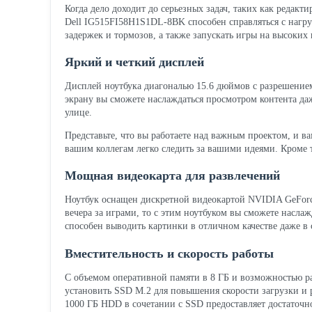
Когда дело доходит до серьезных задач, таких как редакт
Dell IG515FI58H1S1DL-8BK способен справляться с нагруз
задержек и тормозов, а также запускать игры на высоких 
Яркий и четкий дисплей
Дисплей ноутбука диагональю 15.6 дюймов с разрешением
экрану вы сможете наслаждаться просмотром контента да
улице.
Представьте, что вы работаете над важным проектом, и в
вашим коллегам легко следить за вашими идеями. Кроме 
Мощная видеокарта для развлечений
Ноутбук оснащен дискретной видеокартой NVIDIA GeForce
вечера за играми, то с этим ноутбуком вы сможете насла
способен выводить картинки в отличном качестве даже в 
Вместительность и скорость работы
С объемом оперативной памяти в 8 ГБ и возможностью рас
установить SSD M.2 для повышения скорости загрузки и 
1000 ГБ HDD в сочетании с SSD предоставляет достаточно