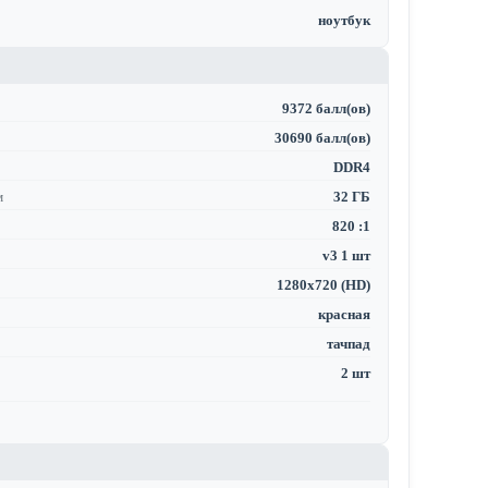
ноутбук
9372 балл(ов)
30690 балл(ов)
DDR4
м
32 ГБ
820 :1
v3 1 шт
1280x720 (HD)
красная
тачпад
2 шт