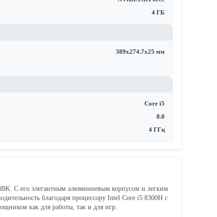
4 ГБ
389x274.7x25 мм
Core i5
8.0
4 ГГц
DL-8BK. С его элегантным алюминиевым корпусом и легким
одительность благодаря процессору Intel Core i5 8300H с
щником как для работы, так и для игр.