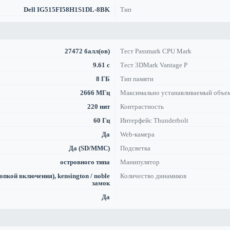
Dell IG515FI58H1S1DL-8BK
Тип
27472 балл(ов)
Тест Passmark CPU Mark
9.61 с
Тест 3DMark Vantage P
8 ГБ
Тип памяти
2666 МГц
Максимально устанавливаемый объе
220 нит
Контрастность
60 Гц
Интерфейс Thunderbolt
Да
Web-камера
Да (SD/MMC)
Подсветка
островного типа
Манипулятор
пкой включения), kensington / noble
Количество динамиков
замок
Да