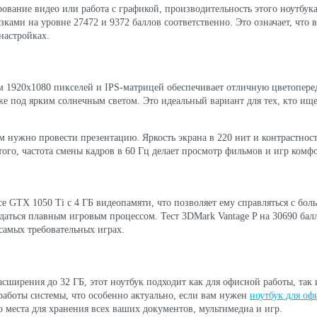
ирование видео или работа с графикой, производительность этого ноутбук
ками на уровне 27472 и 9372 баллов соответственно. Это означает, что
настройках.
 1920x1080 пикселей и IPS-матрицей обеспечивает отличную цветоперед
же под ярким солнечным светом. Это идеальный вариант для тех, кто ищ
ам нужно провести презентацию. Яркость экрана в 220 нит и контрастност
того, частота смены кадров в 60 Гц делает просмотр фильмов и игр ком
 GTX 1050 Ti с 4 ГБ видеопамяти, что позволяет ему справляться с бо
ждаться плавным игровым процессом. Тест 3DMark Vantage P на 30690 ба
самых требовательных играх.
ширения до 32 ГБ, этот ноутбук подходит как для офисной работы, так и
работы системы, что особенно актуально, если вам нужен
ноутбук для оф
 места для хранения всех ваших документов, мультимедиа и игр.