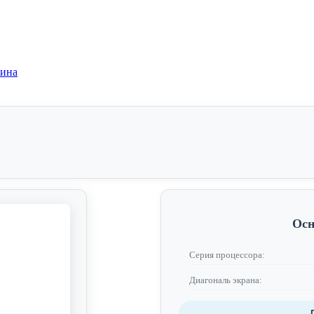
зина
Осн
Серия процессора:
Диагональ экрана: