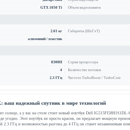
GTX 1050 Ti
Объем видеопамяти
2.61 кг
Габариты (ШхГхТ)
алюминий / пластик
8300H
Серия процессора
4
Количество потоков
2.3 ГГц
Частота TurboBoost / TurboCore
K: ваш надежный спутник в мире технологий
етит солнце, а у вас на столе стоит новый ноутбук Dell IG515FI58H1S1
 где угодно. Этот ноутбук не просто красив, он предлагает мощную произв
й 2.3 ГГц и возможностью разгона до 4 ГГц он станет незаменимым помо