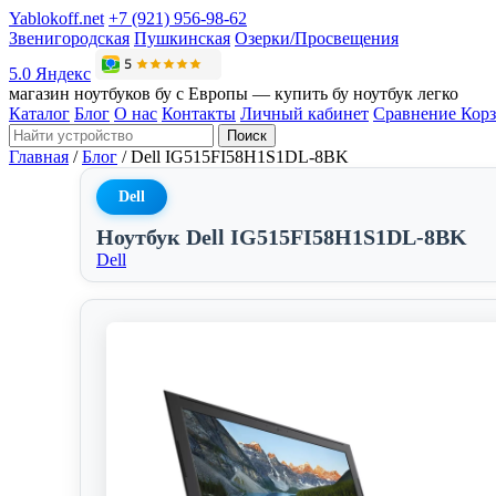
Yablokoff.net
+7 (921) 956-98-62
Звенигородская
Пушкинская
Озерки/Просвещения
5.0 Яндекс
магазин ноутбуков бу с Европы — купить бу ноутбук легко
Каталог
Блог
О нас
Контакты
Личный кабинет
Сравнение
Кор
Поиск
Главная
/
Блог
/
Dell IG515FI58H1S1DL-8BK
Dell
Ноутбук Dell IG515FI58H1S1DL-8BK
Dell