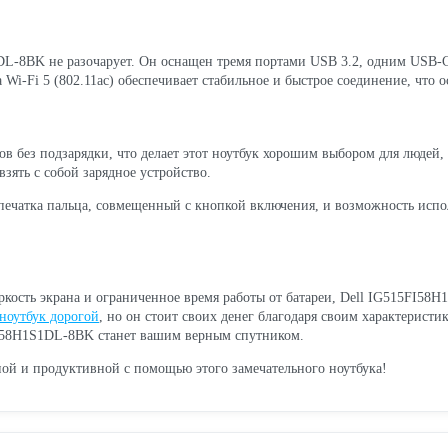
1DL-8BK не разочарует. Он оснащен тремя портами USB 3.2, одним USB-
 Wi-Fi 5 (802.11ac) обеспечивает стабильное и быстрое соединение, что
сов без подзарядки, что делает этот ноутбук хорошим выбором для людей
взять с собой зарядное устройство.
тпечатка пальца, совмещенный с кнопкой включения, и возможность испо
яркость экрана и ограниченное время работы от батареи, Dell IG515FI58
ноутбук дорогой
, но он стоит своих денег благодаря своим характерис
5FI58H1S1DL-8BK станет вашим верным спутником.
ной и продуктивной с помощью этого замечательного ноутбука!