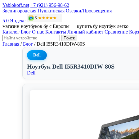
Yablokoff.net
+7 (921) 956-98-62
Звенигородская
Пушкинская
Озерки/Просвещения
5.0 Яндекс
магазин ноутбуков бу с Европы — купить бу ноутбук легко
Каталог
Блог
О нас
Контакты
Личный кабинет
Сравнение
Кор
Поиск
Главная
/
Блог
/
Dell I55R3410DIW-80S
Dell
Ноутбук Dell I55R3410DIW-80S
Dell