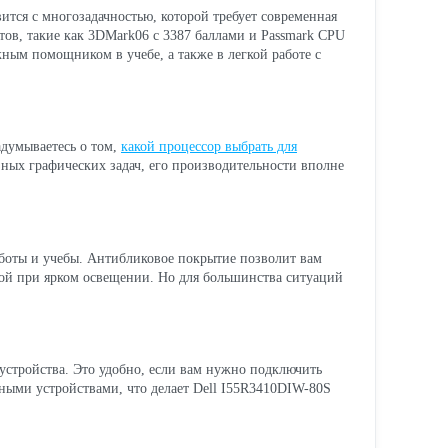
вится с многозадачностью, которой требует современная
стов, такие как 3DMark06 с 3387 баллами и Passmark CPU
жным помощником в учебе, а также в легкой работе с
адумываетесь о том,
какой процессор выбрать для
езных графических задач, его производительности вполне
аботы и учебы. Антибликовое покрытие позволит вам
чной при ярком освещении. Но для большинства ситуаций
устройства. Это удобно, если вам нужно подключить
зными устройствами, что делает Dell I55R3410DIW-80S