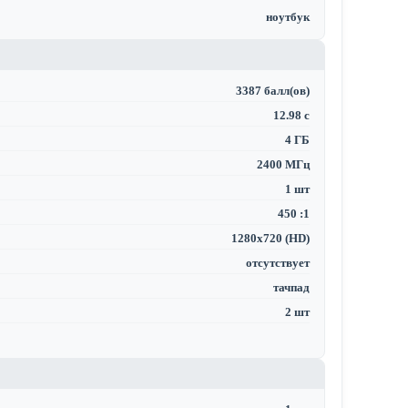
ноутбук
3387 балл(ов)
12.98 с
4 ГБ
2400 МГц
1 шт
450 :1
1280x720 (HD)
отсутствует
тачпад
2 шт