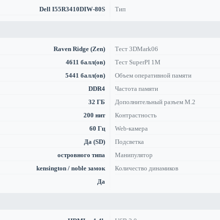
Dell I55R3410DIW-80S
Тип
Raven Ridge (Zen)
Тест 3DMark06
4611 балл(ов)
Тест SuperPI 1M
5441 балл(ов)
Объем оперативной памяти
DDR4
Частота памяти
32 ГБ
Дополнительный разъем M.2
200 нит
Контрастность
60 Гц
Web-камера
Да (SD)
Подсветка
островного типа
Манипулятор
kensington / noble замок
Количество динамиков
Да