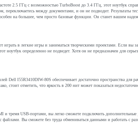
стоте 2.5 ГГц с возможностью TurboBoost до 3.4 ГГц, этот ноутбук спра
ом, переключаетесь между документами, и он не подводит. Результаты те
пособен на большее, чем просто базовые функции. Он станет вашим наде
т играть в легкие игры и заниматься творческими проектами. Если вы з
этот ноутбук определенно не подведет. Хотя он не предназначен для серь
лей Dell I55R3410DIW-80S обеспечивает достаточно пространства для р
ако, стоит отметить, что яркость в 200 нит может показаться недостато
DMI и тремя USB-портами, вы легко сможете подключить дополнительные 
с файлами. Вы сможете без труда обмениваться данными и работать с ра