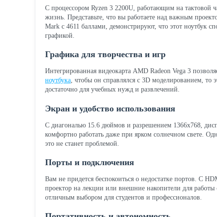
С процессором Ryzen 3 2200U, работающим на тактовой ча
жизнь. Представьте, что вы работаете над важным проект
Mark с 4611 баллами, демонстрируют, что этот ноутбук с
графикой.
Графика для творчества и игр
Интегрированная видеокарта AMD Radeon Vega 3 позволяе
ноутбука
, чтобы он справлялся с 3D моделированием, то 
достаточно для учебных нужд и развлечений.
Экран и удобство использования
С диагональю 15.6 дюймов и разрешением 1366x768, дисп
комфортно работать даже при ярком солнечном свете. Одн
это не станет проблемой.
Порты и подключения
Вам не придется беспокоиться о недостатке портов. С H
проектор на лекции или внешние накопители для работы 
отличным выбором для студентов и профессионалов.
Портативность и автономность