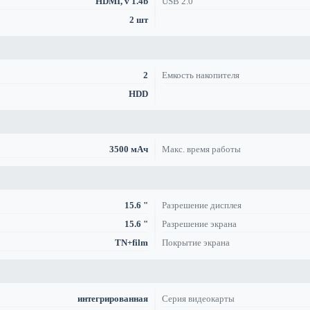
HDMI, v 1.4b
USB 2.0
2 шт
2
Емкость накопителя
HDD
3500 мАч
Макс. время работы
15.6 "
Разрешение дисплея
15.6 "
Разрешение экрана
TN+film
Покрытие экрана
интегрированная
Серия видеокарты