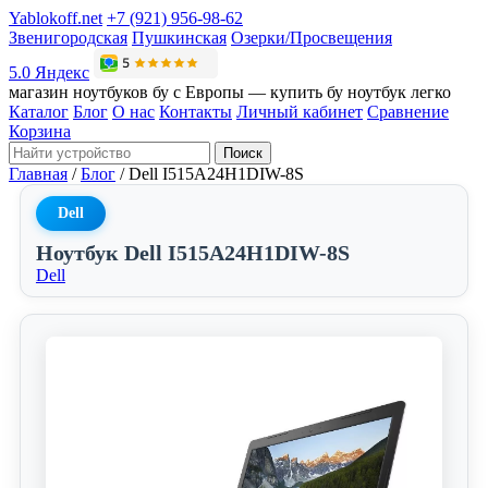
Yablokoff.net
+7 (921) 956-98-62
Звенигородская
Пушкинская
Озерки/Просвещения
5.0 Яндекс
магазин ноутбуков бу с Европы — купить бу ноутбук легко
Каталог
Блог
О нас
Контакты
Личный кабинет
Сравнение
Корзина
Поиск
Главная
/
Блог
/
Dell I515A24H1DIW-8S
Dell
Ноутбук Dell I515A24H1DIW-8S
Dell