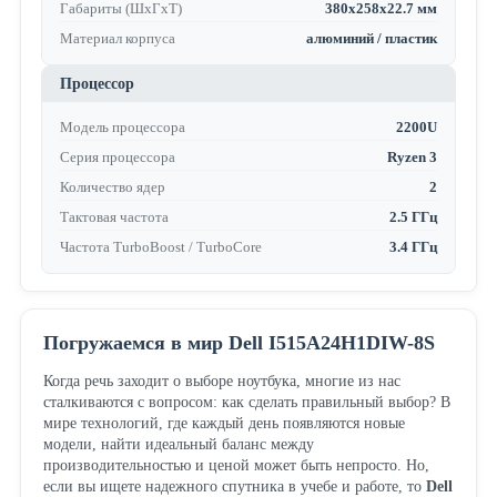
Габариты (ШхГхТ)
380x258x22.7 мм
Материал корпуса
алюминий / пластик
Процессор
Модель процессора
2200U
Серия процессора
Ryzen 3
Количество ядер
2
Тактовая частота
2.5 ГГц
Частота TurboBoost / TurboCore
3.4 ГГц
Погружаемся в мир Dell I515A24H1DIW-8S
Когда речь заходит о выборе ноутбука, многие из нас
сталкиваются с вопросом: как сделать правильный выбор? В
мире технологий, где каждый день появляются новые
модели, найти идеальный баланс между
производительностью и ценой может быть непросто. Но,
если вы ищете надежного спутника в учебе и работе, то
Dell