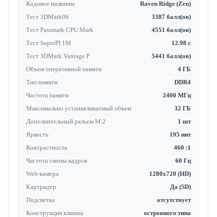
Кодовое название
Raven Ridge (Zen)
Тест 3DMark06
3387 балл(ов)
Тест Passmark CPU Mark
4551 балл(ов)
Тест SuperPI 1M
12.98 с
Тест 3DMark Vantage P
5441 балл(ов)
Объем оперативной памяти
4 ГБ
Тип памяти
DDR4
Частота памяти
2400 МГц
Максимально устанавливаемый объем
32 ГБ
Дополнительный разъем M.2
1 шт
Яркость
195 нит
Контрастность
460 :1
Частота смены кадров
60 Гц
Web-камера
1280x720 (HD)
Картридер
Да (SD)
Подсветка
отсутствует
Конструкция клавиш
островного типа