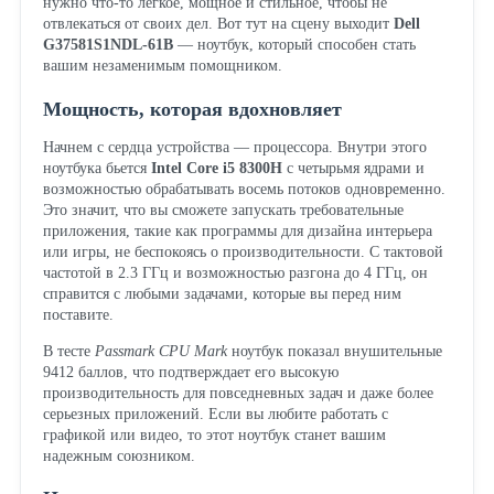
нужно что-то легкое, мощное и стильное, чтобы не
отвлекаться от своих дел. Вот тут на сцену выходит
Dell
G37581S1NDL-61B
— ноутбук, который способен стать
вашим незаменимым помощником.
Мощность, которая вдохновляет
Начнем с сердца устройства — процессора. Внутри этого
ноутбука бьется
Intel Core i5 8300H
с четырьмя ядрами и
возможностью обрабатывать восемь потоков одновременно.
Это значит, что вы сможете запускать требовательные
приложения, такие как программы для дизайна интерьера
или игры, не беспокоясь о производительности. С тактовой
частотой в 2.3 ГГц и возможностью разгона до 4 ГГц, он
справится с любыми задачами, которые вы перед ним
поставите.
В тесте
Passmark CPU Mark
ноутбук показал внушительные
9412 баллов, что подтверждает его высокую
производительность для повседневных задач и даже более
серьезных приложений. Если вы любите работать с
графикой или видео, то этот ноутбук станет вашим
надежным союзником.