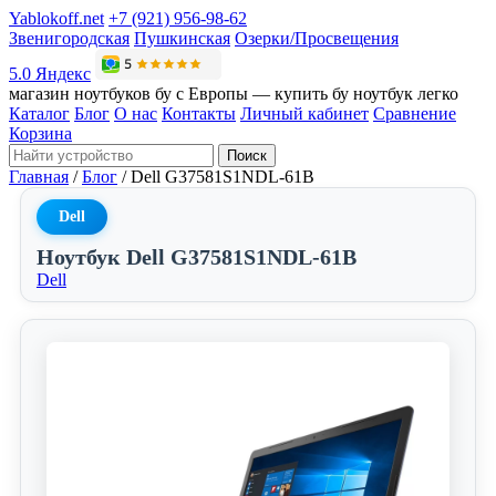
Yablokoff.net
+7 (921) 956-98-62
Звенигородская
Пушкинская
Озерки/Просвещения
5.0 Яндекс
магазин ноутбуков бу с Европы — купить бу ноутбук легко
Каталог
Блог
О нас
Контакты
Личный кабинет
Сравнение
Корзина
Поиск
Главная
/
Блог
/
Dell G37581S1NDL-61B
Dell
Ноутбук Dell G37581S1NDL-61B
Dell