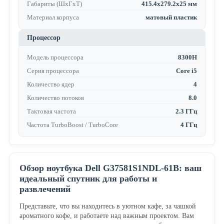
Габариты (ШхГхТ)
415.4x279.2x25 мм
Материал корпуса
матовый пластик
Процессор
Модель процессора
8300H
Серия процессора
Core i5
Количество ядер
4
Количество потоков
8.0
Тактовая частота
2.3 ГГц
Частота TurboBoost / TurboCore
4 ГГц
Обзор ноутбука Dell G37581S1NDL-61B: ваш
идеальный спутник для работы и
развлечений
Представьте, что вы находитесь в уютном кафе, за чашкой
ароматного кофе, и работаете над важным проектом. Вам