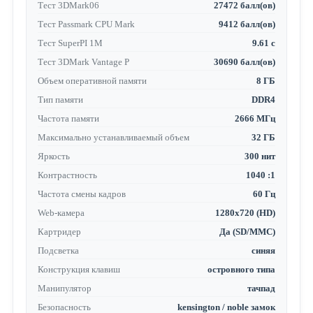
Тест 3DMark06
27472 балл(ов)
Тест Passmark CPU Mark
9412 балл(ов)
Тест SuperPI 1M
9.61 с
Тест 3DMark Vantage P
30690 балл(ов)
Объем оперативной памяти
8 ГБ
Тип памяти
DDR4
Частота памяти
2666 МГц
Максимально устанавливаемый объем
32 ГБ
Яркость
300 нит
Контрастность
1040 :1
Частота смены кадров
60 Гц
Web-камера
1280x720 (HD)
Картридер
Да (SD/MMC)
Подсветка
синяя
Конструкция клавиш
островного типа
Манипулятор
тачпад
Безопасность
kensington / noble замок