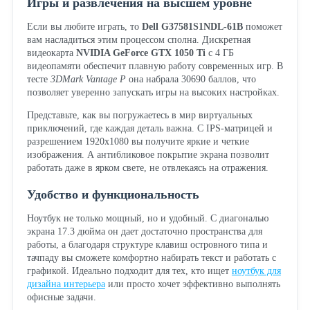
Игры и развлечения на высшем уровне
Если вы любите играть, то
Dell G37581S1NDL-61B
поможет
вам насладиться этим процессом сполна. Дискретная
видеокарта
NVIDIA GeForce GTX 1050 Ti
с 4 ГБ
видеопамяти обеспечит плавную работу современных игр. В
тесте
3DMark Vantage P
она набрала 30690 баллов, что
позволяет уверенно запускать игры на высоких настройках.
Представьте, как вы погружаетесь в мир виртуальных
приключений, где каждая деталь важна. С IPS-матрицей и
разрешением 1920x1080 вы получите яркие и четкие
изображения. А антибликовое покрытие экрана позволит
работать даже в ярком свете, не отвлекаясь на отражения.
Удобство и функциональность
Ноутбук не только мощный, но и удобный. С диагональю
экрана 17.3 дюйма он дает достаточно пространства для
работы, а благодаря структуре клавиш островного типа и
тачпаду вы сможете комфортно набирать текст и работать с
графикой. Идеально подходит для тех, кто ищет
ноутбук для
дизайна интерьера
или просто хочет эффективно выполнять
офисные задачи.