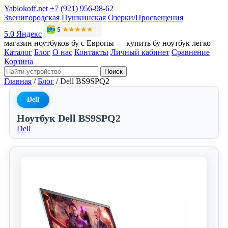
Yablokoff.net
+7 (921) 956-98-62
Звенигородская
Пушкинская
Озерки/Просвещения
5.0 Яндекс
магазин ноутбуков бу с Европы — купить бу ноутбук легко
Каталог
Блог
О нас
Контакты
Личный кабинет
Сравнение
Корзина
Поиск
Главная
/
Блог
/
Dell BS9SPQ2
Dell
Ноутбук Dell BS9SPQ2
Dell