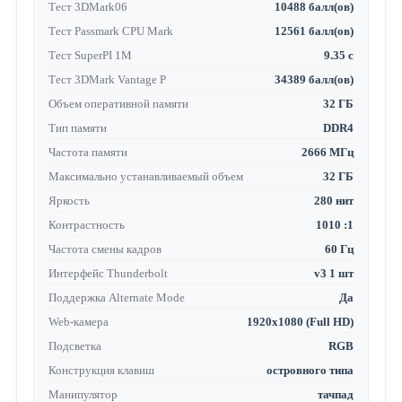
Тест 3DMark06
10488 балл(ов)
Тест Passmark CPU Mark
12561 балл(ов)
Тест SuperPI 1M
9.35 с
Тест 3DMark Vantage P
34389 балл(ов)
Объем оперативной памяти
32 ГБ
Тип памяти
DDR4
Частота памяти
2666 МГц
Максимально устанавливаемый объем
32 ГБ
Яркость
280 нит
Контрастность
1010 :1
Частота смены кадров
60 Гц
Интерфейс Thunderbolt
v3 1 шт
Поддержка Alternate Mode
Да
Web-камера
1920x1080 (Full HD)
Подсветка
RGB
Конструкция клавиш
островного типа
Манипулятор
тачпад