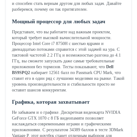
и способен стать верным другом для любых задач. Давайте
разберемся, почему он так притягателен.
Мощный процессор для любых задач
Представьте, что вы работаете над важным проектом,
который требует высокой вычислительной мощности.
Процессор Intel Core i7 8750H с шестью ядрами и
двенадцатью потоками справится с этой задачей на ура. С
тактовой частотой 2.2 ГГц и возможностью разгона до 4.1
ГГц, вы сможете запускать даже самые требовательные
приложения без тормозов. Тесты показывают, что
Dell
BS9SPQ2
набирает 12561 балл по Passmark CPU Mark, что
ставит его в один ряд с лучшими моделями на рынке. Такой
уровень производительности и стабильности просто не
оставит шансов конкурентам.
Графика, которая захватывает
Не забываем и о графике. Дискретная видеокарта NVIDIA
GeForce GTX 1070 с 8 ГБ видеопамяти позволяет
наслаждаться современными играми и графическими
приложениями. С результатом 34389 баллов в тесте 3DMark
Vantage P, этот ноутбук станет отличным выбором для