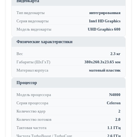
Видеокарта
Тип видеокарты
интегрированная
Серия видеокарты
Intel HD Graphics
Модель видеокарты
UHD Graphics 600
Физические характеристики
Вес
2.3 кг
Габариты (ШхГхТ)
380x260.3x23.65 мм
Материал корпуса
матовый пластик
Процессор
Модель процессора
N4000
Серия процессора
Celeron
Количество ядер
2
Количество потоков
2.0
Тактовая частота
1.1 ГГц
Частота TurboBoost / TurboCore
2.6 ГГц