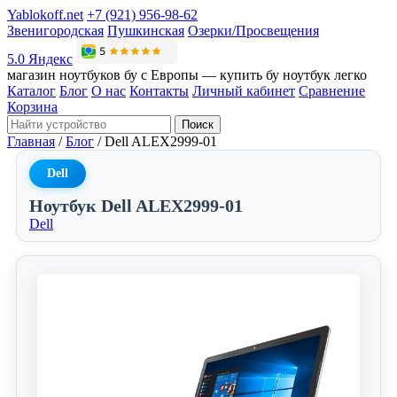
Yablokoff.net
+7 (921) 956-98-62
Звенигородская
Пушкинская
Озерки/Просвещения
5.0 Яндекс
магазин ноутбуков бу с Европы — купить бу ноутбук легко
Каталог
Блог
О нас
Контакты
Личный кабинет
Сравнение
Корзина
Поиск
Главная
/
Блог
/
Dell ALEX2999-01
Dell
Ноутбук Dell ALEX2999-01
Dell