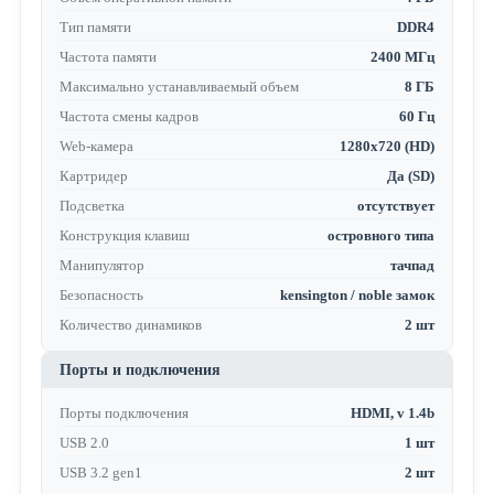
Тип памяти
DDR4
Частота памяти
2400 МГц
Максимально устанавливаемый объем
8 ГБ
Частота смены кадров
60 Гц
Web-камера
1280x720 (HD)
Картридер
Да (SD)
Подсветка
отсутствует
Конструкция клавиш
островного типа
Манипулятор
тачпад
Безопасность
kensington / noble замок
Количество динамиков
2 шт
Порты и подключения
Порты подключения
HDMI, v 1.4b
USB 2.0
1 шт
USB 3.2 gen1
2 шт