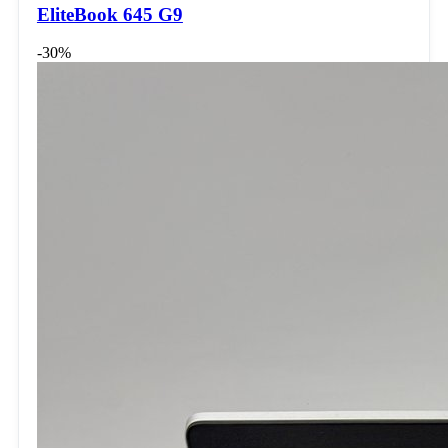
EliteBook 645 G9
-30%