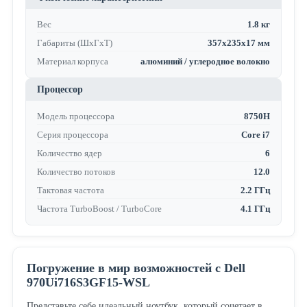
Вес
1.8 кг
Габариты (ШхГхТ)
357x235x17 мм
Материал корпуса
алюминий / углеродное волокно
Процессор
Модель процессора
8750H
Серия процессора
Core i7
Количество ядер
6
Количество потоков
12.0
Тактовая частота
2.2 ГГц
Частота TurboBoost / TurboCore
4.1 ГГц
Погружение в мир возможностей с Dell
970Ui716S3GF15-WSL
Представьте себе идеальный ноутбук, который сочетает в