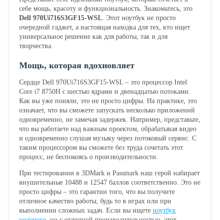
себе мощь, красоту и функциональность. Знакомьтесь, это
Dell 970Ui716S3GF15-WSL
. Этот ноутбук не просто
очередной гаджет, а настоящая находка для тех, кто ищет
универсальное решение как для работы, так и для
творчества.
Мощь, которая вдохновляет
Сердце Dell 970Ui716S3GF15-WSL – это процессор Intel
Core i7 8750H с шестью ядрами и двенадцатью потоками.
Как вы уже поняли, это не просто цифры. На практике, это
означает, что вы сможете запускать несколько приложений
одновременно, не замечая задержек. Например, представьте,
что вы работаете над важным проектом, обрабатывая видео
и одновременно слушая музыку через потоковый сервис. С
таким процессором вы сможете без труда сочетать этот
процесс, не беспокоясь о производительности.
При тестировании в 3DMark и Passmark наш герой набирает
внушительные 10488 и 12547 баллов соответственно. Это не
просто цифры – это гарантии того, что вы получите
отличное качество работы, будь то в играх или при
выполнении сложных задач. Если вы ищете
ноутбук
недорого
, но с отличной производительностью, этот