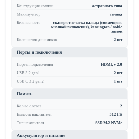
Конструкция клавиш
островного типа
Манипулятор
тачпад
Безопасность
сканер отпечатка пальца (совмещен с
кнопкой включения), kensington / noble
замок
Количество динамиков
2 шт
Порты и подключения
Порты подключения
HDMI, v 2.0
USB 3.2 gen1
2 шт
USB C 3.2 gen2
1 шт
Память
Кол-во слотов
2
Емкость накопителя
512 ГБ
Тип накопителя
SSD M.2 NVMe
Аккумулятор и питание