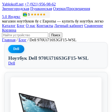
Yablokoff.net
+7 (921) 956-98-62
Звенигородская
Пушкинская
Озерки/Просвещения
5.0 Яндекс
магазин ноутбуков бу с Европы — купить бу ноутбук легко
Каталог
Блог
О нас
Контакты
Личный кабинет
Сравнение
Корзина
Поиск
Главная
/
Блог
/
Dell 970Ui716S3GF15-WSL
Dell
Ноутбук Dell 970Ui716S3GF15-WSL
Dell