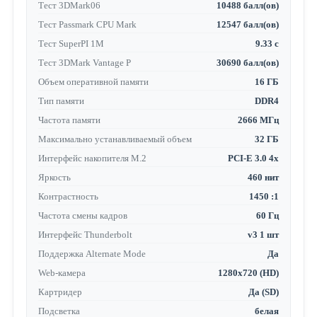
Тест 3DMark06
10488 балл(ов)
Тест Passmark CPU Mark
12547 балл(ов)
Тест SuperPI 1M
9.33 с
Тест 3DMark Vantage P
30690 балл(ов)
Объем оперативной памяти
16 ГБ
Тип памяти
DDR4
Частота памяти
2666 МГц
Максимально устанавливаемый объем
32 ГБ
Интерфейс накопителя M.2
PCI-E 3.0 4x
Яркость
460 нит
Контрастность
1450 :1
Частота смены кадров
60 Гц
Интерфейс Thunderbolt
v3 1 шт
Поддержка Alternate Mode
Да
Web-камера
1280x720 (HD)
Картридер
Да (SD)
Подсветка
белая