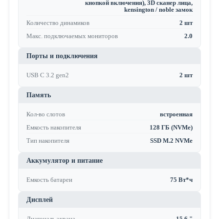
кнопкой включения), 3D сканер лица,
kensington / noble замок
Количество динамиков
2 шт
Макс. подключаемых мониторов
2.0
Порты и подключения
USB C 3.2 gen2
2 шт
Память
Кол-во слотов
встроенная
Емкость накопителя
128 ГБ (NVMe)
Тип накопителя
SSD M.2 NVMe
Аккумулятор и питание
Емкость батареи
75 Вт*ч
Дисплей
Диагональ экрана
15.6 "