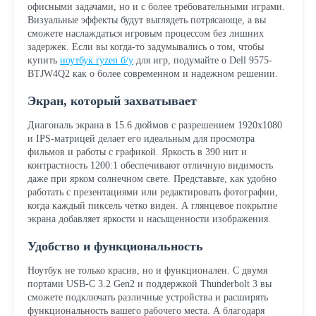
офисными задачами, но и с более требовательными играми.
Визуальные эффекты будут выглядеть потрясающе, а вы
сможете наслаждаться игровым процессом без лишних
задержек. Если вы когда-то задумывались о том, чтобы
купить
ноутбук ryzen б/у
для игр, подумайте о Dell 9575-
BTJW4Q2 как о более современном и надежном решении.
Экран, который захватывает
Диагональ экрана в 15.6 дюймов с разрешением 1920x1080
и IPS-матрицей делает его идеальным для просмотра
фильмов и работы с графикой. Яркость в 390 нит и
контрастность 1200:1 обеспечивают отличную видимость
даже при ярком солнечном свете. Представьте, как удобно
работать с презентациями или редактировать фотографии,
когда каждый пиксель четко виден. А глянцевое покрытие
экрана добавляет яркости и насыщенности изображения.
Удобство и функциональность
Ноутбук не только красив, но и функционален. С двумя
портами USB-C 3.2 Gen2 и поддержкой Thunderbolt 3 вы
сможете подключать различные устройства и расширять
функциональность вашего рабочего места. А благодаря