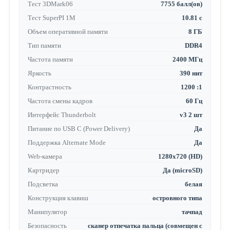
Тест 3DMark06
7755 балл(ов)
Тест SuperPI 1M
10.81 с
Объем оперативной памяти
8 ГБ
Тип памяти
DDR4
Частота памяти
2400 МГц
Яркость
390 нит
Контрастность
1200 :1
Частота смены кадров
60 Гц
Интерфейс Thunderbolt
v3 2 шт
Питание по USB C (Power Delivery)
Да
Поддержка Alternate Mode
Да
Web-камера
1280x720 (HD)
Картридер
Да (microSD)
Подсветка
белая
Конструкция клавиш
островного типа
Манипулятор
тачпад
Безопасность
сканер отпечатка пальца (совмещен с