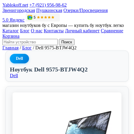
Yablokoff.net
+7 (921) 956-98-62
Звенигородская
Пушкинская
Озерки/Просвещения
5.0 Яндекс
магазин ноутбуков бу с Европы — купить бу ноутбук легко
Каталог
Блог
О нас
Контакты
Личный кабинет
Сравнение
Корзина
Поиск
Главная
/
Блог
/
Dell 9575-BTJW4Q2
Dell
Ноутбук Dell 9575-BTJW4Q2
Dell