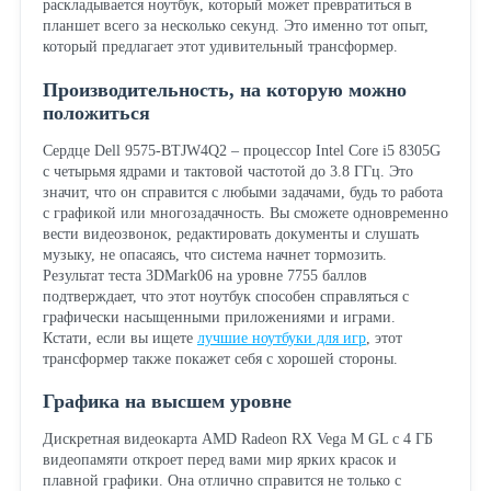
раскладывается ноутбук, который может превратиться в
планшет всего за несколько секунд. Это именно тот опыт,
который предлагает этот удивительный трансформер.
Производительность, на которую можно
положиться
Сердце Dell 9575-BTJW4Q2 – процессор Intel Core i5 8305G
с четырьмя ядрами и тактовой частотой до 3.8 ГГц. Это
значит, что он справится с любыми задачами, будь то работа
с графикой или многозадачность. Вы сможете одновременно
вести видеозвонок, редактировать документы и слушать
музыку, не опасаясь, что система начнет тормозить.
Результат теста 3DMark06 на уровне 7755 баллов
подтверждает, что этот ноутбук способен справляться с
графически насыщенными приложениями и играми.
Кстати, если вы ищете
лучшие ноутбуки для игр
, этот
трансформер также покажет себя с хорошей стороны.
Графика на высшем уровне
Дискретная видеокарта AMD Radeon RX Vega M GL с 4 ГБ
видеопамяти откроет перед вами мир ярких красок и
плавной графики. Она отлично справится не только с