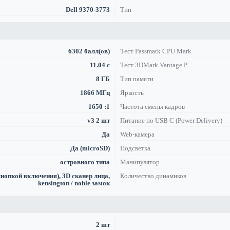
Dell 9370-3773
Тип
6302 балл(ов)
Тест Passmark CPU Mark
11.04 с
Тест 3DMark Vantage P
8 ГБ
Тип памяти
1866 МГц
Яркость
1650 :1
Частота смены кадров
v3 2 шт
Питание по USB C (Power Delivery)
Да
Web-камера
Да (microSD)
Подсветка
островного типа
Манипулятор
кнопкой включения), 3D сканер лица,
Количество динамиков
kensington / noble замок
2 шт