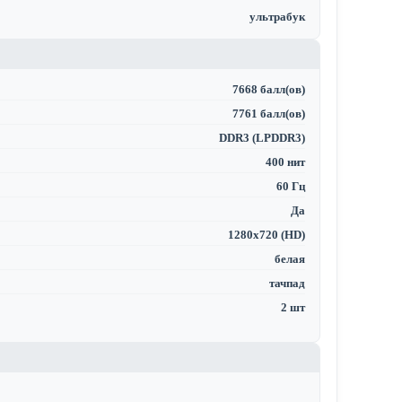
ультрабук
7668 балл(ов)
7761 балл(ов)
DDR3 (LPDDR3)
400 нит
60 Гц
Да
1280x720 (HD)
белая
тачпад
2 шт