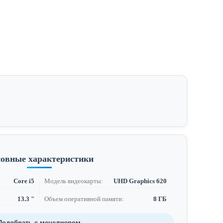
овные характеристики
Core i5
Модель видеокарты:
UHD Graphics 620
13.3 "
Объем оперативной памяти:
8 ГБ
Подобрать с менеджером