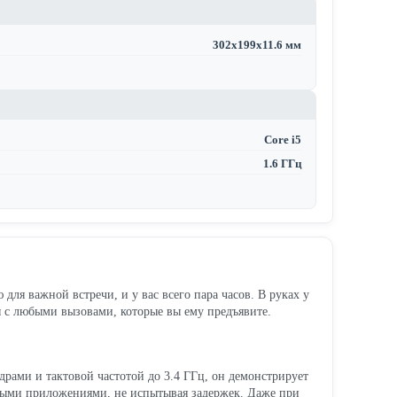
302x199x11.6 мм
Core i5
1.6 ГГц
для важной встречи, и у вас всего пара часов. В руках у
 с любыми вызовами, которые вы ему предъявите.
ядрами и тактовой частотой до 3.4 ГГц, он демонстрирует
желыми приложениями, не испытывая задержек. Даже при