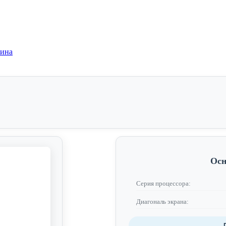
зина
Осн
Серия процессора:
Диагональ экрана: