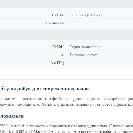
1.21 кг
Габариты (ШхГхТ)
алюминий
8250U
Серия процессора
4
Тактовая частота
3.4 ГГц
ый ультрабук для современных задач
ароматом свежесваренного кофе. Ваша задача — подготовить презентацию 
адежным помощником. Легкий, стильный и мощный, он готов справиться
оложиться
 8250U, который с легкостью справляется с многозадачностью. С четырьмя 
PU Mark и 6302 в 3DMark06. Это означает, что вы сможете работать с тя