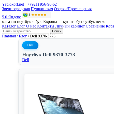
Yablokoff.net
+7 (921) 956-98-62
Звенигородская
Пушкинская
Озерки/Просвещения
5.0 Яндекс
магазин ноутбуков бу с Европы — купить бу ноутбук легко
Каталог
Блог
О нас
Контакты
Личный кабинет
Сравнение
Кор
Поиск
Главная
/
Блог
/
Dell 9370-3773
Dell
Ноутбук Dell 9370-3773
Dell