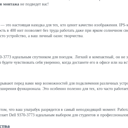
ля монтажа
не подведет вас!
— это настоящая находка для тех, кто ценит качество изображения. IPS-
ть в 400 нит позволяет без труда работать даже при ярком солнечном све
осто устройство, а ваш личный оазис творчества.
370-3773 идеальным спутником для поездок. Легкий и компактный, он не 
дете чувствовать себя уверенно, когда достанете его в офисе или на вс
открывают перед вами мир возможностей для подключения различных устр
ширения функционала. Это особенно полезно для тех, кто часто работае
том, что ваш ультрабук разрядится в самый неподходящий момент. Работа
 делает Dell 9370-3773 идеальным выбором для студентов и профессионало
ства