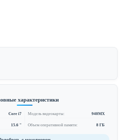
овные характеристики
Core i7
Модель видеокарты:
940MX
15.6 "
Объем оперативной памяти:
8 ГБ
Подобрать с менеджером