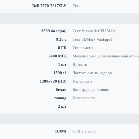
Dell 7570-7817SLV
Тип
5559 балл(ов)
Тест Passmark CPU Mark
9.28 с
Тест 3DMark Vantage P
8 ГБ
Тип памяти
2400 МГц
Максимально устанавливаемый объе
1 шт
Яркость
1590 :1
Частота смены кадров
1280x720 (HD)
Картридер
белая
Конструкция клавиш
тачпад
Безопасность
2 шт
HDMI
USB 3.2 gen1