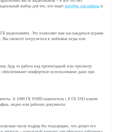
араллельно вести видеозвонок – и все это без
 идеальный выбор для тех, кто ищет
ноутбук для работы
и
ГБ видеопамяти. Это позволяет вам наслаждаться играми
ебя. Вы сможете погрузиться в любимые игры или
ия, будь то работа над презентацией или просмотр
:1 обеспечивают комфортное использование даже при
менты. А 1000 ГБ SSHD-накопитель с 8 ГБ SSD кэшем
рафии, видео или рабочие документы.
сколько часов подряд без подзарядки, что делает его
 и легкость – идеальный вариант для офисного работника