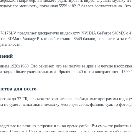
адержках. Например, вы можете редактировать видео, слушать музыку и п
рждают его мощность, показывая 5559 и 8212 баллов соответственно. Это
-7817SLV предлагает дискретную видеокарту NVIDIA GeForce 940MX с 4 
теста 3DMark Vantage P, который составил 8549 баллов, говорит сам за с
дительности.
чений
ем 1920x1080. Это означает, что вы получите яркие и четкие изображен
 задачи более увлекательными. Яркость в 240 нит и контрастность 1590
ства для всего
ения до 32 ГБ, вы сможете хранить все необходимые программы и доку
 не будете испытывать нехватку места для своих файлов, будь то фотог
едет вас на важных встречах или во время учебы. Вы сможете работать не
ении. С весом 2.16 кг и алюминиевым корпусом, он сочетает в себе стиль