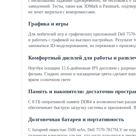
с несколькими задачами одновременно, не беспокоясь о з
замедлений. Тесты, такие как 3DMark и Passmark, подтве
не хочет мириться с компромиссами.
Графика и игры
Для любителей игр и графических приложений Dell 7570
и работать с графикой на высоких настройках. Результат 
заниматься 3D-моделированием, не переживая о произво
Комфортный дисплей для работы и развле
Ноутбук оснащен 15.6-дюймовым IPS дисплеем с разрешени
фильма. Гладкие линии и насыщенные цвета сделают ваши
ярком солнечном свете.
Память и накопители: достаточно простран
С 8 ГБ оперативной памяти DDR4 и возможностью расшир
обеспечивает быструю загрузку системы и приложений. Вы
Долговечная батарея и портативность
С батареей емкостью 3500 мАч, Dell 7570-7817SLV не подв
отличным вариантом для тех, кто часто находится в движ