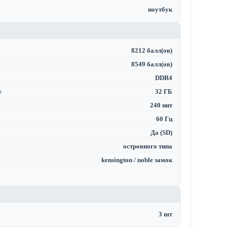
ноутбук
8212 балл(ов)
8549 балл(ов)
DDR4
м
32 ГБ
240 нит
60 Гц
Да (SD)
островного типа
kensington / noble замок
3 шт