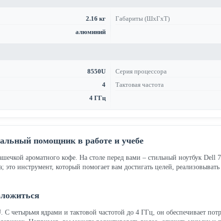
2.16 кг
Габариты (ШхГхТ)
алюминий
8550U
Серия процессора
4
Тактовая частота
4 ГГц
еальный помощник в работе и учебе
чашечкой ароматного кофе. На столе перед вами – стильный ноутбук Del
ка; это инструмент, который помогает вам достигать целей, реализовыват
оложиться
0U. С четырьмя ядрами и тактовой частотой до 4 ГГц, он обеспечивает п