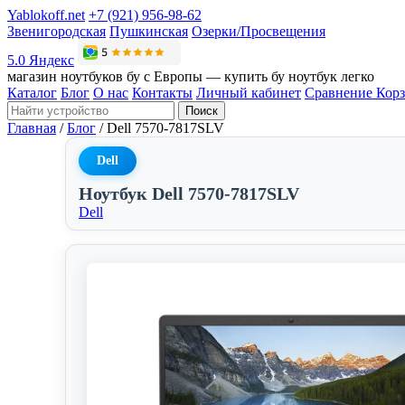
Yablokoff.net
+7 (921) 956-98-62
Звенигородская
Пушкинская
Озерки/Просвещения
5.0 Яндекс
магазин ноутбуков бу с Европы — купить бу ноутбук легко
Каталог
Блог
О нас
Контакты
Личный кабинет
Сравнение
Кор
Поиск
Главная
/
Блог
/
Dell 7570-7817SLV
Dell
Ноутбук Dell 7570-7817SLV
Dell