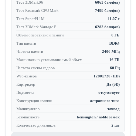
Тест 3DMark06
6063 балл(ов)
Тест Passmark CPU Mark
7499 балл(ов)
Тест SuperPI 1M
11.07 с
Тест 3DMark Vantage P
6283 балл(ов)
Объем оперативной памяти
8 ГБ
Тип памяти
DDR4
Частота памяти
2400 МГц
Максимально устанавливаемый объем
16 ГБ
Частота смены кадров
60 Гц
Web-камера
1280x720 (HD)
Картридер
Да (SD)
Подсветка
отсутствует
Конструкция клавиш
островного типа
Манипулятор
тачпад
Безопасность
kensington / noble замок
Количество динамиков
2 шт