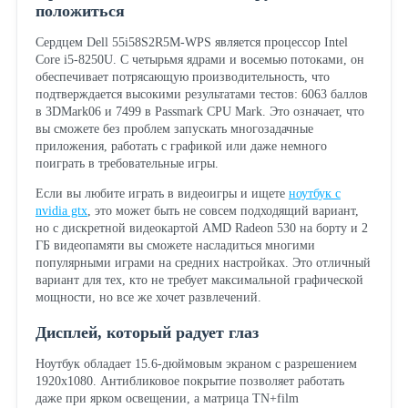
положиться
Сердцем Dell 55i58S2R5M-WPS является процессор Intel
Core i5-8250U. С четырьмя ядрами и восемью потоками, он
обеспечивает потрясающую производительность, что
подтверждается высокими результатами тестов: 6063 баллов
в 3DMark06 и 7499 в Passmark CPU Mark. Это означает, что
вы сможете без проблем запускать многозадачные
приложения, работать с графикой или даже немного
поиграть в требовательные игры.
Если вы любите играть в видеоигры и ищете
ноутбук с
nvidia gtx
, это может быть не совсем подходящий вариант,
но с дискретной видеокартой AMD Radeon 530 на борту и 2
ГБ видеопамяти вы сможете насладиться многими
популярными играми на средних настройках. Это отличный
вариант для тех, кто не требует максимальной графической
мощности, но все же хочет развлечений.
Дисплей, который радует глаз
Ноутбук обладает 15.6-дюймовым экраном с разрешением
1920x1080. Антибликовое покрытие позволяет работать
даже при ярком освещении, а матрица TN+film