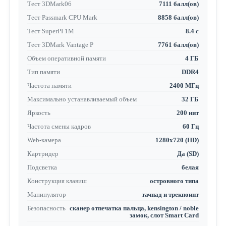
Тест 3DMark06
7111 балл(ов)
Тест Passmark CPU Mark
8858 балл(ов)
Тест SuperPI 1M
8.4 с
Тест 3DMark Vantage P
7761 балл(ов)
Объем оперативной памяти
4 ГБ
Тип памяти
DDR4
Частота памяти
2400 МГц
Максимально устанавливаемый объем
32 ГБ
Яркость
200 нит
Частота смены кадров
60 Гц
Web-камера
1280x720 (HD)
Картридер
Да (SD)
Подсветка
белая
Конструкция клавиш
островного типа
Манипулятор
тачпад и трекпоинт
Безопасность
сканер отпечатка пальца, kensington / noble
замок, слот Smart Card