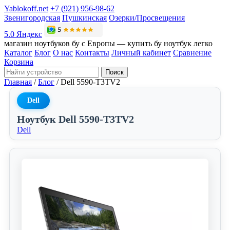
Yablokoff.net
+7 (921) 956-98-62
Звенигородская
Пушкинская
Озерки/Просвещения
5.0 Яндекс
магазин ноутбуков бу с Европы — купить бу ноутбук легко
Каталог
Блог
О нас
Контакты
Личный кабинет
Сравнение
Корзина
Поиск
Главная
/
Блог
/
Dell 5590-T3TV2
Dell
Ноутбук Dell 5590-T3TV2
Dell