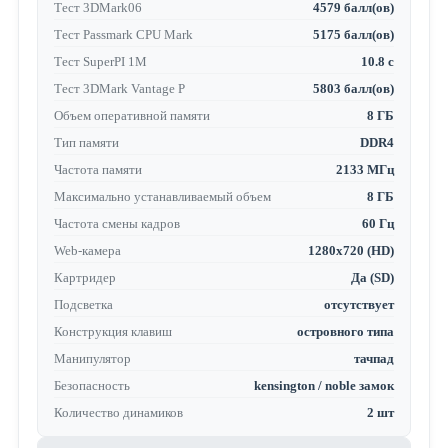
Тест 3DMark06
4579 балл(ов)
Тест Passmark CPU Mark
5175 балл(ов)
Тест SuperPI 1M
10.8 с
Тест 3DMark Vantage P
5803 балл(ов)
Объем оперативной памяти
8 ГБ
Тип памяти
DDR4
Частота памяти
2133 МГц
Максимально устанавливаемый объем
8 ГБ
Частота смены кадров
60 Гц
Web-камера
1280x720 (HD)
Картридер
Да (SD)
Подсветка
отсутствует
Конструкция клавиш
островного типа
Манипулятор
тачпад
Безопасность
kensington / noble замок
Количество динамиков
2 шт