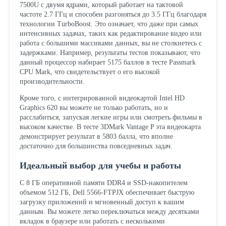
7500U с двумя ядрами, который работает на тактовой
частоте 2.7 ГГц и способен разгоняться до 3.5 ГГц благодаря
технологии TurboBoost. Это означает, что даже при самых
интенсивных задачах, таких как редактирование видео или
работа с большими массивами данных, вы не столкнетесь с
задержками. Например, результаты тестов показывают, что
данный процессор набирает 5175 баллов в тесте Passmark
CPU Mark, что свидетельствует о его высокой
производительности.
Кроме того, с интегрированной видеокартой Intel HD
Graphics 620 вы можете не только работать, но и
расслабиться, запуская легкие игры или смотреть фильмы в
высоком качестве. В тесте 3DMark Vantage P эта видеокарта
демонстрирует результат в 5803 балла, что вполне
достаточно для большинства повседневных задач.
Идеальный выбор для учебы и работы
С 8 ГБ оперативной памяти DDR4 и SSD-накопителем
объемом 512 ГБ, Dell 5566-FTPJX обеспечивает быструю
загрузку приложений и мгновенный доступ к вашим
данным. Вы можете легко переключаться между десятками
вкладок в браузере или работать с несколькими