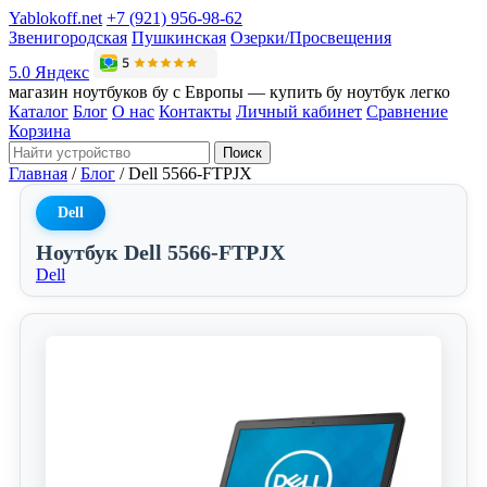
Yablokoff.net
+7 (921) 956-98-62
Звенигородская
Пушкинская
Озерки/Просвещения
5.0 Яндекс
магазин ноутбуков бу с Европы — купить бу ноутбук легко
Каталог
Блог
О нас
Контакты
Личный кабинет
Сравнение
Корзина
Поиск
Главная
/
Блог
/
Dell 5566-FTPJX
Dell
Ноутбук Dell 5566-FTPJX
Dell