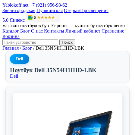
Yablokoff.net
+7 (921) 956-98-62
Звенигородская
Пушкинская
Озерки/Просвещения
5.0 Яндекс
магазин ноутбуков бу с Европы — купить бу ноутбук легко
Каталог
Блог
О нас
Контакты
Личный кабинет
Сравнение
Корзина
Поиск
Главная
/
Блог
/
Dell 35N54H1IHD-LBK
Dell
Ноутбук Dell 35N54H1IHD-LBK
Dell