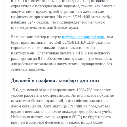
в 1.1 ГГц с возможностью разгона до 2.7 ГГц позволяет
справляться с повседневными задачами, такими как работа с
документами, просмотр веб-страниц или даже легкие
графические приложения. На тесте 3DMark06 этот ноутбук
набирает 3247 баллов, что подтверждает его неплохую
производительность для базовых нужд.
Если вы копирайтер и ищете
ноутбук для копирайтера
, вам
будет приятно знать, что Dell 35N54H1IHD-LBK отлично
справляется с текстовыми редакторами и онлайн-
платформами. Оперативная память в 4 ГБ и возможность
расширения до 8 ГБ обеспечивают достаточную мощность
для работы с несколькими документами одновременно без
заметных задержек.
Дисплей и графика: комфорт для глаз
15.6-дюймовый экран с разрешением 1366x768 позволяет
удобно работать и смотреть видео. Антибликовое покрытие
помогает избежать отражений, что особенно важно при
ярком освещении. Хотя матрица TN+film не порадует вас
яркими цветами, она вполне подходит для работы и учебы.
Небольшая частота смены кадров в 60 Гц не будет мешать
вам при просмотре фильмов или видео, но для более