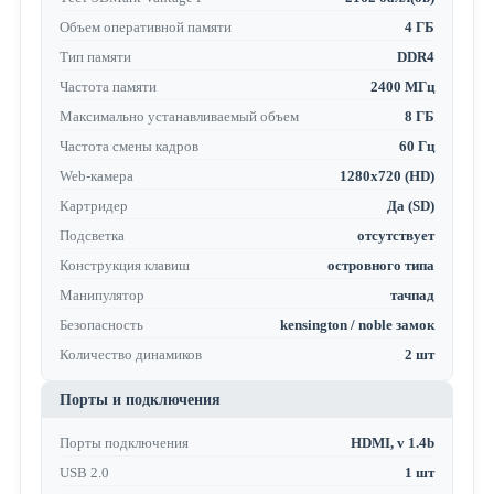
Объем оперативной памяти
4 ГБ
Тип памяти
DDR4
Частота памяти
2400 МГц
Максимально устанавливаемый объем
8 ГБ
Частота смены кадров
60 Гц
Web-камера
1280x720 (HD)
Картридер
Да (SD)
Подсветка
отсутствует
Конструкция клавиш
островного типа
Манипулятор
тачпад
Безопасность
kensington / noble замок
Количество динамиков
2 шт
Порты и подключения
Порты подключения
HDMI, v 1.4b
USB 2.0
1 шт